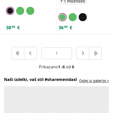
+
1
možnosti
38
€
36
€
99
99
Prikazano
1 -6
od
6
Naši izdelki, vaš stil #sharemevidaxl
Oglej si galerijo >