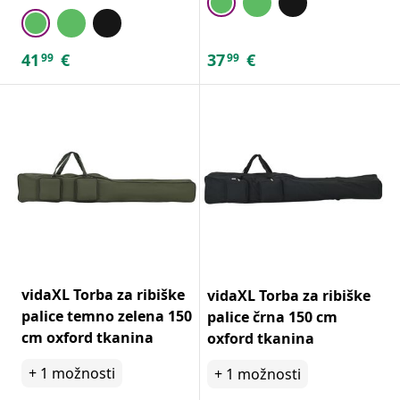
41
€
37
€
99
99
vidaXL Torba za ribiške
vidaXL Torba za ribiške
palice temno zelena 150
palice črna 150 cm
cm oxford tkanina
oxford tkanina
+
1
možnosti
+
1
možnosti