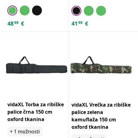
48
€
41
€
99
99
vidaXL Torba za ribiške
vidaXL Vrečka za ribiške
palice črna 150 cm
palice zelena
oxford tkanina
kamuflaža 150 cm
oxford tkanina
+
1
možnosti