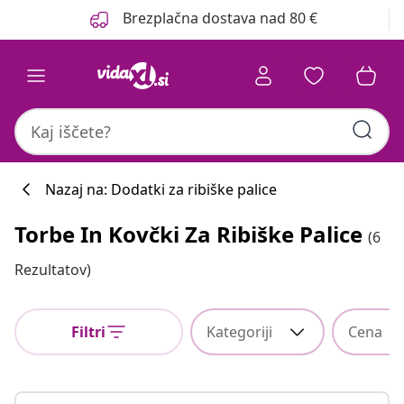
Prejšnja
Naslednja
Brezplačna dostava nad 80 €
Nazaj na: Dodatki za ribiške palice
Torbe In Kovčki Za Ribiške Palice
(6
Rezultatov)
Filtri
Kategoriji
Cena