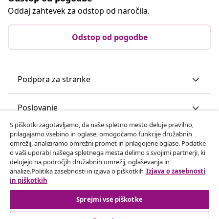
Oddaj zahtevek za odstop od naročila.
Odstop od pogodbe
Podpora za stranke
Poslovanje
S piškotki zagotavljamo, da naše spletno mesto deluje pravilno,
prilagajamo vsebino in oglase, omogočamo funkcije družabnih
vidaXL
omrežij, analiziramo omrežni promet in prilagojene oglase. Podatke
o vaši uporabi našega spletnega mesta delimo s svojimi partnerji, ki
delujejo na področjih družabnih omrežij, oglaševanja in
Odkrijte več
analize.Politika zasebnosti in izjava o piškotkih
Izjava o zasebnosti
in piškotkih
Sprejmi vse piškotke