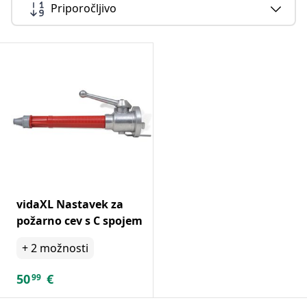
Priporočljivo
vidaXL Nastavek za
požarno cev s C spojem
+
2
možnosti
50
€
99