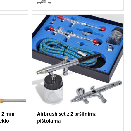
99
27
€
a 2 mm
Airbrush set z 2 pršilnima
eklo
pištolama