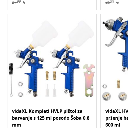
99
99
27
€
26
€
vidaXL Kompleti HVLP pištol za
vidaXL HV
barvanje s 125 ml posodo Šoba 0,8
pršenje b
mm
600 ml