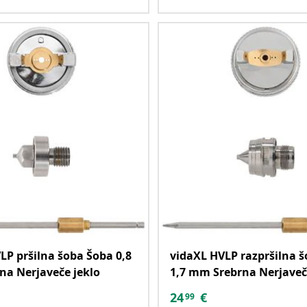
LP pršilna šoba Šoba 0,8
vidaXL HVLP razpršilna 
a Nerjaveče jeklo
1,7 mm Srebrna Nerjaveč
24
€
99