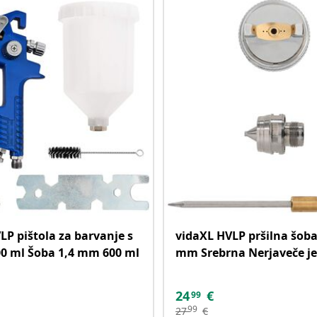
LP pištola za barvanje s
vidaXL HVLP pršilna šoba
0 ml Šoba 1,4 mm 600 ml
mm Srebrna Nerjaveče je
24
€
99
99
27
€