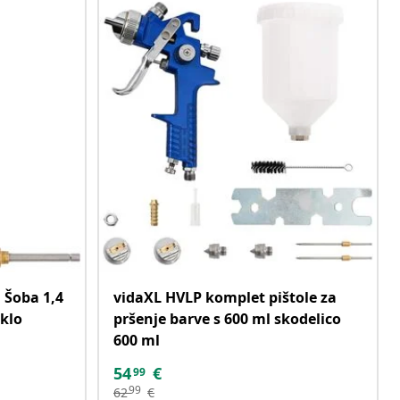
 Šoba 1,4
vidaXL HVLP komplet pištole za
klo
pršenje barve s 600 ml skodelico
600 ml
54
€
99
99
62
€