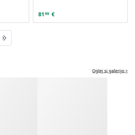
81
€
99
Oglej si galerijo >