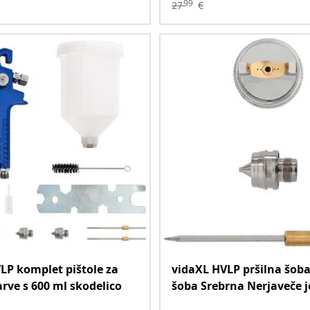
99
27
€
LP komplet pištole za
vidaXL HVLP pršilna šob
arve s 600 ml skodelico
šoba Srebrna Nerjaveče j