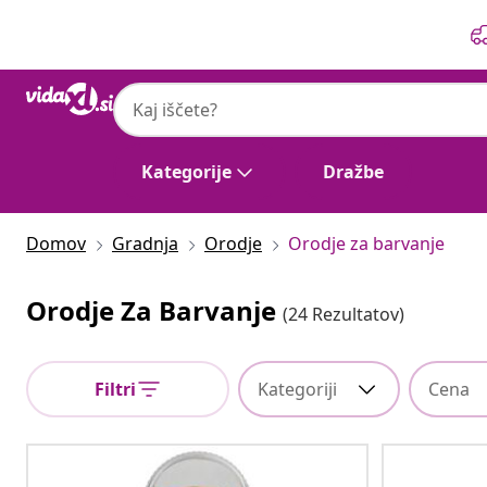
Prejšnja
Naslednja
Kategorije
Dražbe
Domov
Gradnja
Orodje
Orodje za barvanje
Orodje Za Barvanje
(24 Rezultatov)
Filtri
Kategoriji
Cena