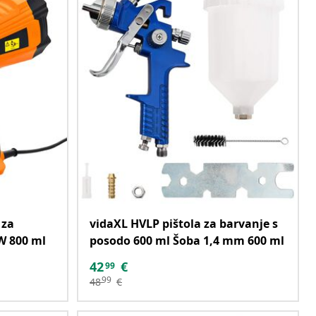
 za
vidaXL HVLP pištola za barvanje s
W 800 ml
posodo 600 ml Šoba 1,4 mm 600 ml
42
€
99
99
48
€