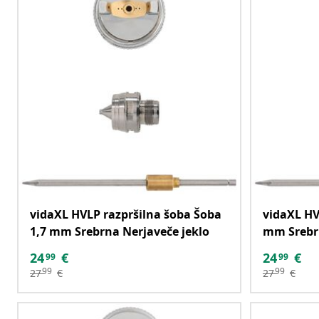
vidaXL HVLP razpršilna šoba Šoba
vidaXL HV
1,7 mm Srebrna Nerjaveče jeklo
mm Srebrn
24
€
24
€
99
99
99
99
27
€
27
€