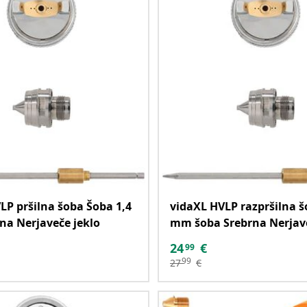
LP pršilna šoba Šoba 1,4
vidaXL HVLP razpršilna š
a Nerjaveče jeklo
mm šoba Srebrna Nerjave
24
€
99
99
27
€