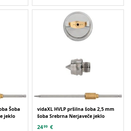
šoba Šoba
vidaXL HVLP pršilna šoba 2,5 mm
e jeklo
šoba Srebrna Nerjaveče jeklo
24
€
99