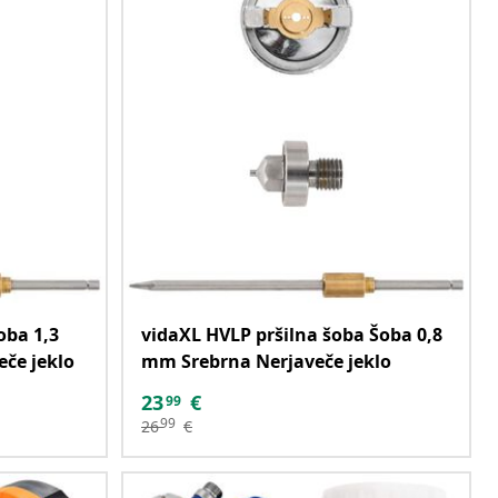
oba 1,3
vidaXL HVLP pršilna šoba Šoba 0,8
če jeklo
mm Srebrna Nerjaveče jeklo
23
€
99
99
26
€