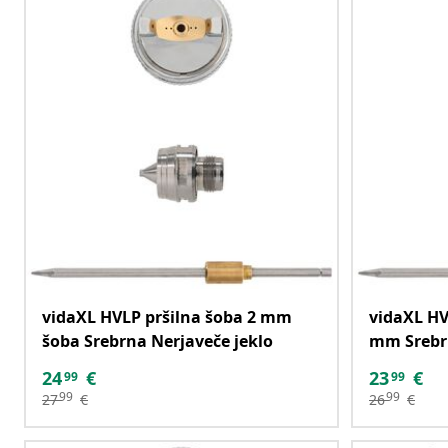
vidaXL HVLP pršilna šoba 2 mm
vidaXL HV
šoba Srebrna Nerjaveče jeklo
mm Srebrn
24
€
23
€
99
99
99
99
27
€
26
€