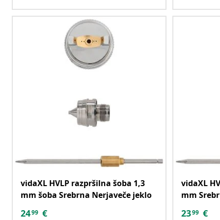
vidaXL HVLP razpršilna šoba 1,3
vidaXL HV
mm šoba Srebrna Nerjaveče jeklo
mm Srebrn
24
€
23
€
99
99