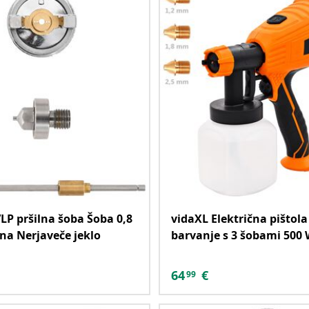
LP pršilna šoba Šoba 0,8
vidaXL Električna pištola
a Nerjaveče jeklo
barvanje s 3 šobami 500 
64
€
99