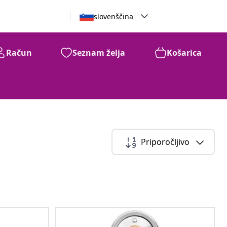
slovenščina
Račun
Seznam želja
Košarica
Priporočljivo