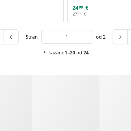
24
€
99
99
27
€
Stran
od 2
Prikazano
1 -20
od
24