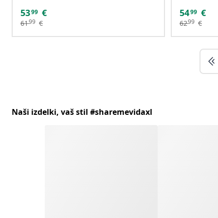
53
€
54
€
99
99
99
99
61
€
62
€
Naši izdelki, vaš stil #sharemevidaxl