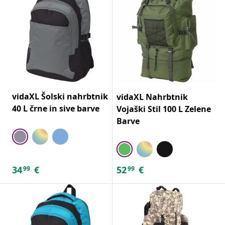
vidaXL Šolski nahrbtnik
vidaXL Nahrbtnik
40 L črne in sive barve
Vojaški Stil 100 L Zelene
Barve
34
€
52
€
99
99