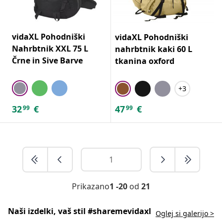
vidaXL Pohodniški
vidaXL Pohodniški
Nahrbtnik XXL 75 L
nahrbtnik kaki 60 L
Črne in Sive Barve
tkanina oxford
+3
32
€
47
€
99
99
Prikazano
1 -20
od
21
Naši izdelki, vaš stil #sharemevidaxl
Oglej si galerijo >