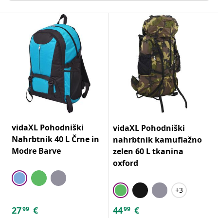
vidaXL Pohodniški
vidaXL Pohodniški
Nahrbtnik 40 L Črne in
nahrbtnik kamuflažno
Modre Barve
zelen 60 L tkanina
oxford
+3
27
€
44
€
99
99