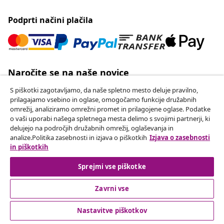
Our social media accounts
Odstop od pogodbe
Oddaj zahtevek za odstop od naročila.
S piškotki zagotavljamo, da naše spletno mesto deluje pravilno,
prilagajamo vsebino in oglase, omogočamo funkcije družabnih
Odstop od pogodbe
omrežij, analiziramo omrežni promet in prilagojene oglase. Podatke
o vaši uporabi našega spletnega mesta delimo s svojimi partnerji, ki
delujejo na področjih družabnih omrežij, oglaševanja in
analize.Politika zasebnosti in izjava o piškotkih
Izjava o zasebnosti
Podpora za stranke
in piškotkih
Sprejmi vse piškotke
Poslovanje
Zavrni vse
vidaXL
Nastavitve piškotkov