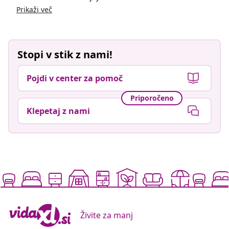
Živite za manj
Podprti načini plačila
Naročite se na naše novice
Pridružite se več kot 700.000 kupcem, ki prejemajo
tedenske akcije, sezonske ponudbe in novosti od
vidaXL.