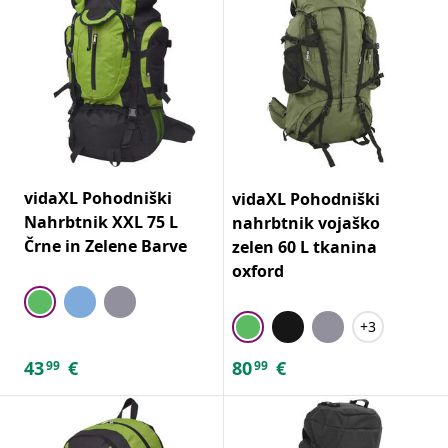
vidaXL Pohodniški
vidaXL Pohodniški
Nahrbtnik XXL 75 L
nahrbtnik vojaško
Črne in Zelene Barve
zelen 60 L tkanina
oxford
+3
43
€
80
€
99
99