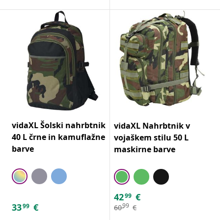
vidaXL Šolski nahrbtnik
vidaXL Nahrbtnik v
40 L črne in kamuflažne
vojaškem stilu 50 L
barve
maskirne barve
42
€
99
33
€
99
99
60
€