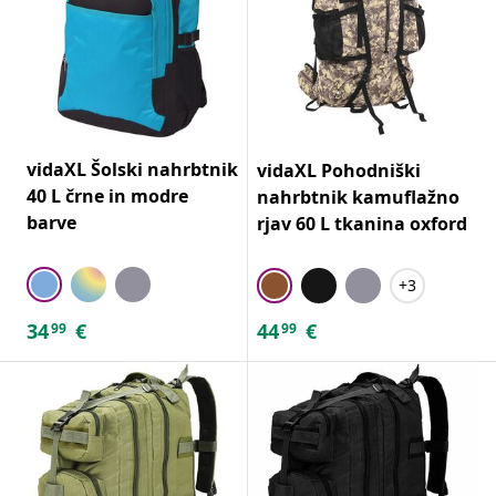
vidaXL Šolski nahrbtnik
vidaXL Pohodniški
40 L črne in modre
nahrbtnik kamuflažno
barve
rjav 60 L tkanina oxford
+3
34
€
44
€
99
99