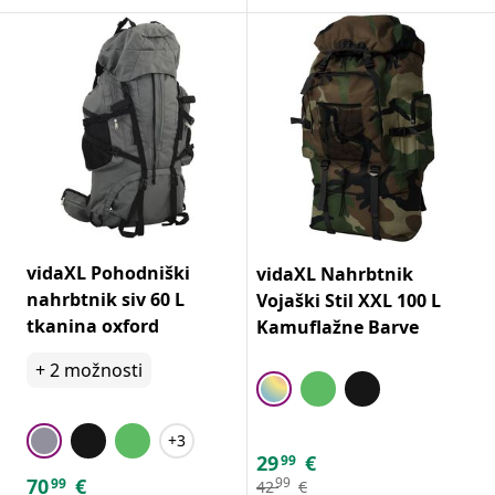
vidaXL Pohodniški
vidaXL Nahrbtnik
nahrbtnik siv 60 L
Vojaški Stil XXL 100 L
tkanina oxford
Kamuflažne Barve
+
2
možnosti
+3
29
€
99
70
€
99
99
42
€