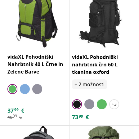
vidaXL Pohodniški
vidaXL Pohodniški
Nahrbtnik 40 L Črne in
nahrbtnik črn 60 L
Zelene Barve
tkanina oxford
+
2
možnosti
+3
37
€
99
73
€
99
99
40
€