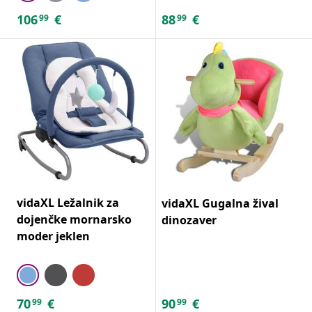
106
€
88
€
99
99
vidaXL Ležalnik za
vidaXL Gugalna žival
dojenčke mornarsko
dinozaver
moder jeklen
70
€
90
€
99
99