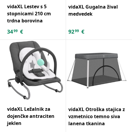
vidaXL Lestev s 5
vidaXL Gugalna žival
stopnicami 210 cm
medvedek
trdna borovina
34
€
92
€
99
99
vidaXL Ležalnik za
vidaXL Otroška stajica z
dojenčke antraciten
vzmetnico temno siva
jeklen
lanena tkanina