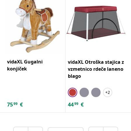
vidaXL Gugalni
vidaXL Otroška stajica z
konjiček
vzmetnico rdeče laneno
blago
+2
75
€
44
€
99
99