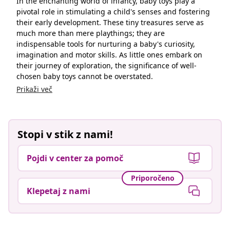
Stopi v stik z nami!
Pojdi v center za pomoč
Priporočeno
Klepetaj z nami
Živite za manj
Podprti načini plačila