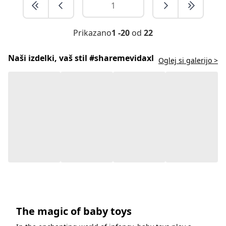
Prikazano
1 -20
od
22
Naši izdelki, vaš stil #sharemevidaxl
Oglej si galerijo >
The magic of baby toys
In the enchanting world of infancy, baby toys play a
pivotal role in stimulating a child's senses and fostering
their early development. These tiny treasures serve as
much more than mere playthings; they are
indispensable tools for nurturing a baby's curiosity,
imagination and motor skills. As little ones embark on
their journey of exploration, the significance of well-
chosen baby toys cannot be overstated.
Prikaži več