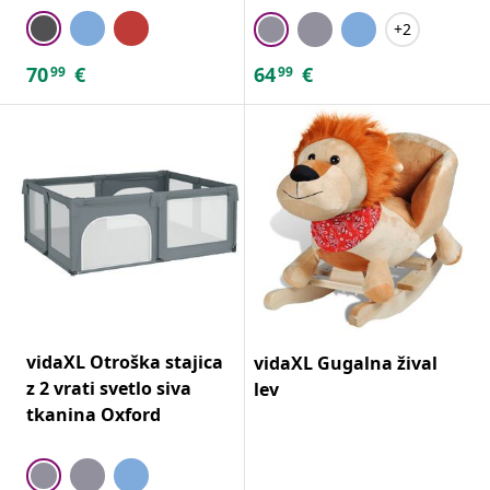
+2
70
€
64
€
99
99
vidaXL Otroška stajica
vidaXL Gugalna žival
z 2 vrati svetlo siva
lev
tkanina Oxford