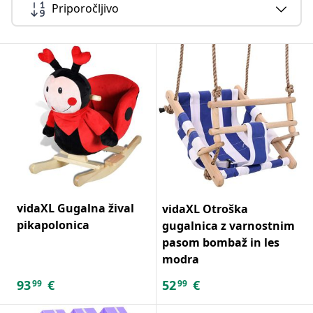
Priporočljivo
vidaXL Gugalna žival
vidaXL Otroška
pikapolonica
gugalnica z varnostnim
pasom bombaž in les
modra
93
€
52
€
99
99