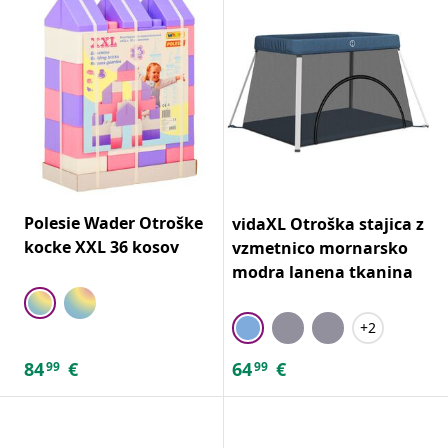
Polesie Wader Otroške
vidaXL Otroška stajica z
kocke XXL 36 kosov
vzmetnico mornarsko
modra lanena tkanina
+2
84
€
64
€
99
99