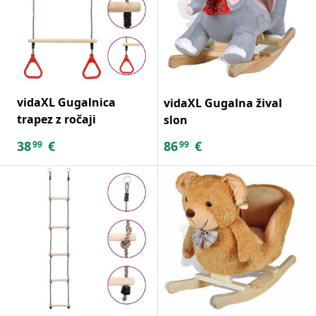
vidaXL Gugalnica
vidaXL Gugalna žival
trapez z ročaji
slon
38
€
86
€
99
99