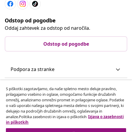
Podpora za stranke
Poslovanje
vidaXL
Odkrijte več
S piškotki zagotavljamo, da naše spletno mesto deluje pravilno,
prilagajamo vsebino in oglase, omogočamo funkcije družabnih
© 2008-2026 vidaXL Spletna stran www.vidaxl.si je last vidaXL
omrežij, analiziramo omrežni promet in prilagojene oglase. Podatke
Marketplace Europe B.V.
o vaši uporabi našega spletnega mesta delimo s svojimi partnerji, ki
delujejo na področjih družabnih omrežij, oglaševanja in
analize.Politika zasebnosti in izjava o piškotkih
Izjava o zasebnosti
in piškotkih