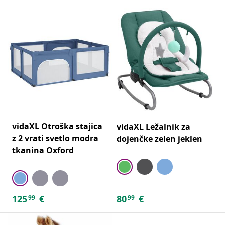
vidaXL Otroška stajica
vidaXL Ležalnik za
z 2 vrati svetlo modra
dojenčke zelen jeklen
tkanina Oxford
125
€
80
€
99
99