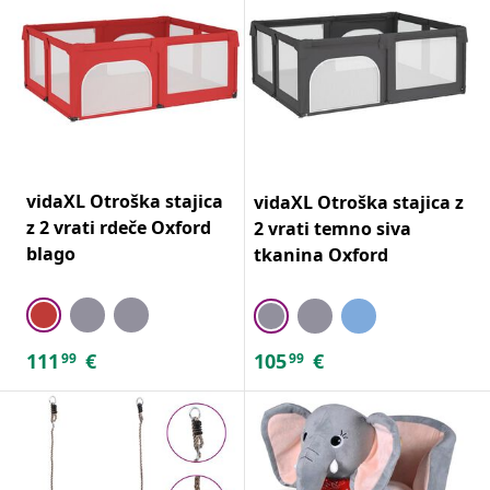
vidaXL Otroška stajica
vidaXL Otroška stajica z
z 2 vrati rdeče Oxford
2 vrati temno siva
blago
tkanina Oxford
111
€
105
€
99
99