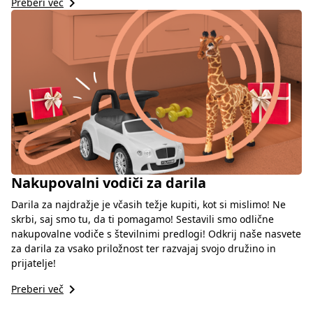
keyboard_arrow_right
Preberi več
Nakupovalni vodiči za darila
Darila za najdražje je včasih težje kupiti, kot si mislimo! Ne
skrbi, saj smo tu, da ti pomagamo! Sestavili smo odlične
nakupovalne vodiče s številnimi predlogi! Odkrij naše nasvete
za darila za vsako priložnost ter razvajaj svojo družino in
prijatelje!
keyboard_arrow_right
Preberi več