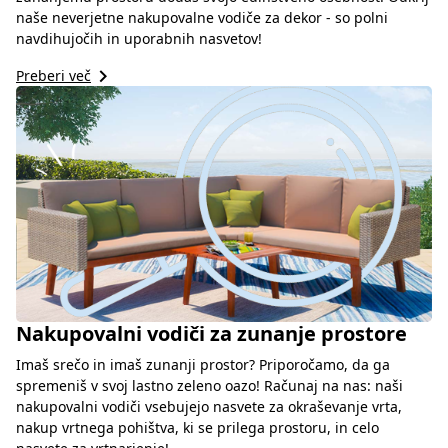
naše neverjetne nakupovalne vodiče za dekor - so polni
navdihujočih in uporabnih nasvetov!
keyboard_arrow_right
Preberi več
Nakupovalni vodiči za zunanje prostore
Imaš srečo in imaš zunanji prostor? Priporočamo, da ga
spremeniš v svoj lastno zeleno oazo! Računaj na nas: naši
nakupovalni vodiči vsebujejo nasvete za okraševanje vrta,
nakup vrtnega pohištva, ki se prilega prostoru, in celo