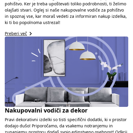
pohištvo. Ker je treba upoštevati toliko podrobnosti, ti želimo
olajšati stvari. Oglej si naše nakupovalne vodiče za pohištvo
in spoznaj vse, kar moraš vedeti za informiran nakup izdelka,
ki ti bo popolnoma ustrezal!
keyboard_arrow_right
Preberi več
Nakupovalni vodiči za dekor
Pravi dekorativni izdelki so tisti specifični dodatki, ki v prostor
dodajo dušo! Priporočamo, da vsakemu notranjemu in
zunanjemu prostoru dodaš svojo edinstveno osebnost! Odkrij