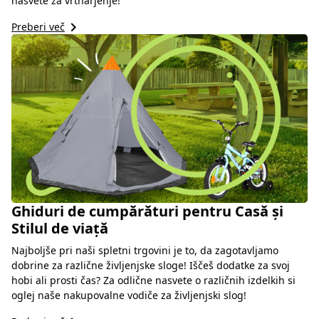
nasvete za vrtnarjenje!
keyboard_arrow_right
Preberi več
Ghiduri de cumpărături pentru Casă și
Stilul de viață
Najboljše pri naši spletni trgovini je to, da zagotavljamo
dobrine za različne življenjske sloge! Iščeš dodatke za svoj
hobi ali prosti čas? Za odlične nasvete o različnih izdelkih si
oglej naše nakupovalne vodiče za življenjski slog!