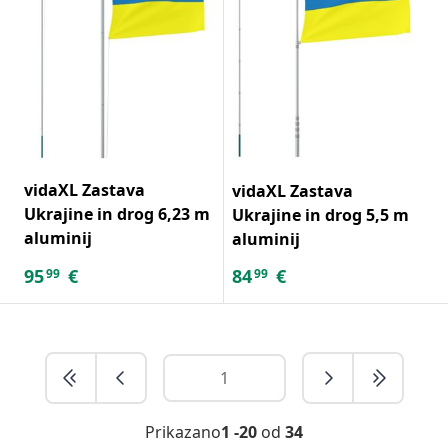
vidaXL Zastava
vidaXL Zastava
Ukrajine in drog 6,23 m
Ukrajine in drog 5,5 m
aluminij
aluminij
95
€
84
€
99
99
Prikazano
1 -20
od
34