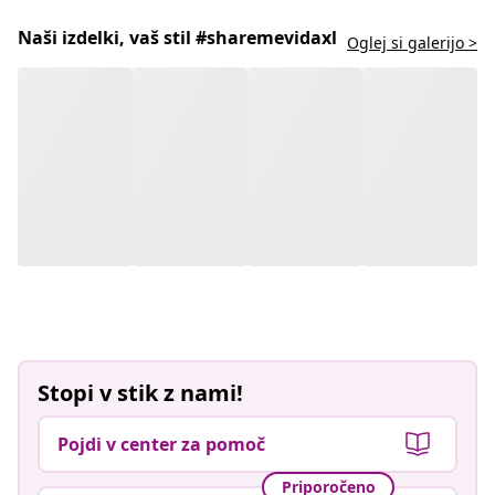
Naši izdelki, vaš stil #sharemevidaxl
Oglej si galerijo >
Stopi v stik z nami!
Pojdi v center za pomoč
Priporočeno