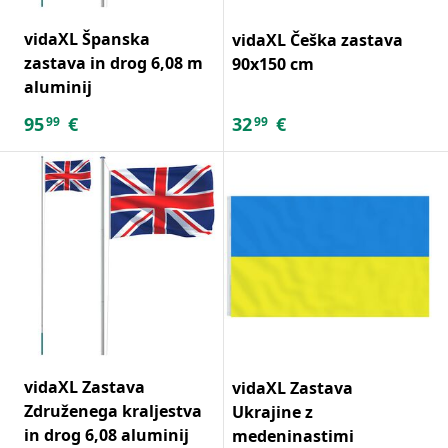
vidaXL Španska
vidaXL Češka zastava
zastava in drog 6,08 m
90x150 cm
aluminij
95
€
32
€
99
99
vidaXL Zastava
vidaXL Zastava
Združenega kraljestva
Ukrajine z
in drog 6,08 aluminij
medeninastimi