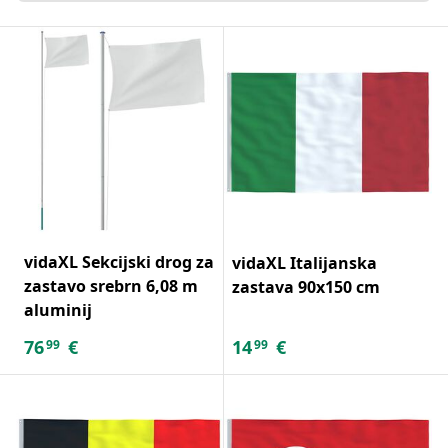
vidaXL Sekcijski drog za
vidaXL Italijanska
zastavo srebrn 6,08 m
zastava 90x150 cm
aluminij
76
€
14
€
99
99