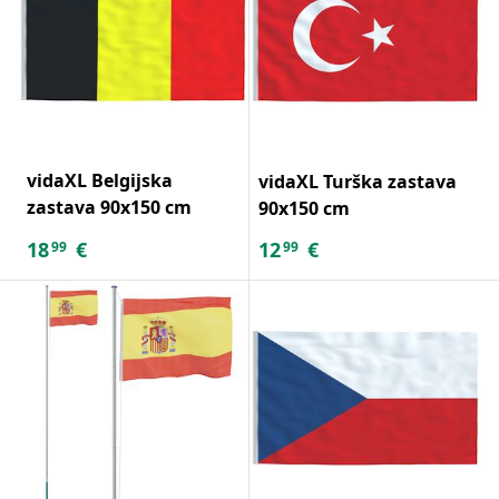
vidaXL Belgijska
vidaXL Turška zastava
zastava 90x150 cm
90x150 cm
18
€
12
€
99
99