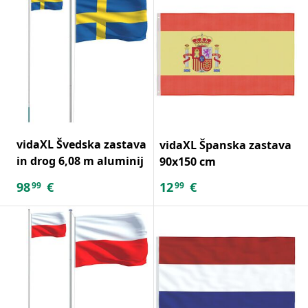
vidaXL Švedska zastava
vidaXL Španska zastava
in drog 6,08 m aluminij
90x150 cm
98
€
12
€
99
99