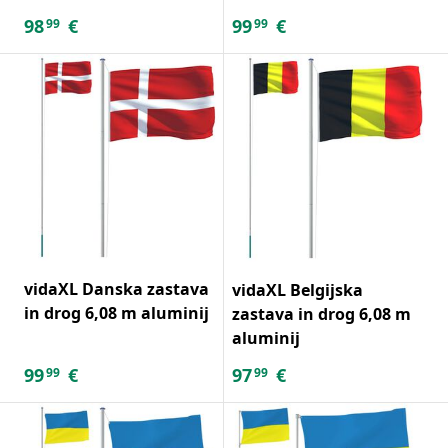
98
€
99
€
99
99
vidaXL Danska zastava
vidaXL Belgijska
in drog 6,08 m aluminij
zastava in drog 6,08 m
aluminij
99
€
97
€
99
99