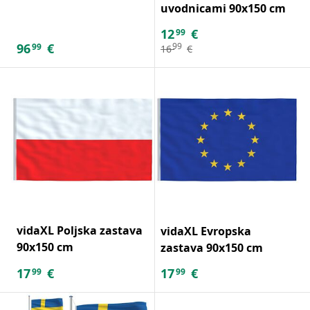
uvodnicami 90x150 cm
12
€
99
96
€
99
99
16
€
vidaXL Poljska zastava
vidaXL Evropska
90x150 cm
zastava 90x150 cm
17
€
17
€
99
99