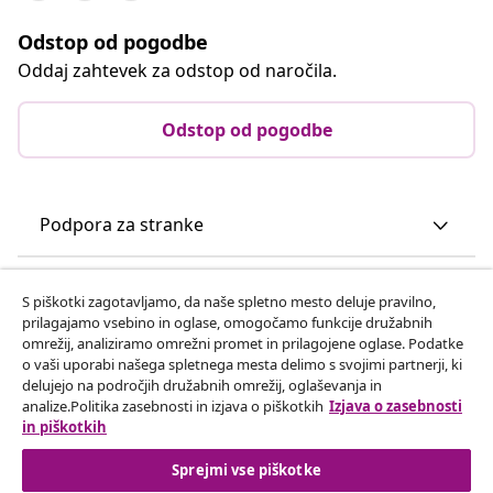
Odstop od pogodbe
Oddaj zahtevek za odstop od naročila.
Odstop od pogodbe
Podpora za stranke
Poslovanje
S piškotki zagotavljamo, da naše spletno mesto deluje pravilno,
prilagajamo vsebino in oglase, omogočamo funkcije družabnih
omrežij, analiziramo omrežni promet in prilagojene oglase. Podatke
vidaXL
o vaši uporabi našega spletnega mesta delimo s svojimi partnerji, ki
delujejo na področjih družabnih omrežij, oglaševanja in
analize.Politika zasebnosti in izjava o piškotkih
Izjava o zasebnosti
Odkrijte več
in piškotkih
Sprejmi vse piškotke