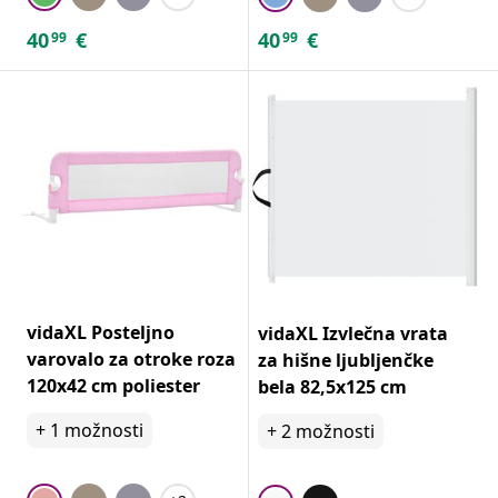
40
€
40
€
99
99
vidaXL Posteljno
vidaXL Izvlečna vrata
varovalo za otroke roza
za hišne ljubljenčke
120x42 cm poliester
bela 82,5x125 cm
+
1
možnosti
+
2
možnosti