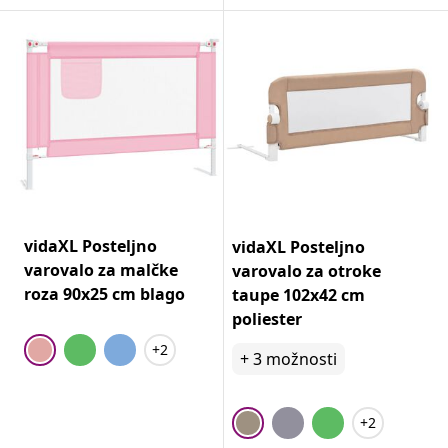
vidaXL Posteljno
vidaXL Posteljno
varovalo za malčke
varovalo za otroke
roza 90x25 cm blago
taupe 102x42 cm
poliester
+2
+
3
možnosti
+2