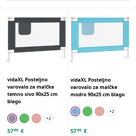
vidaXL Posteljno
vidaXL Posteljno
varovalo za malčke
varovalo za malčke
temno sivo 90x25 cm
modro 90x25 cm blago
blago
+2
+2
57
€
57
€
99
99