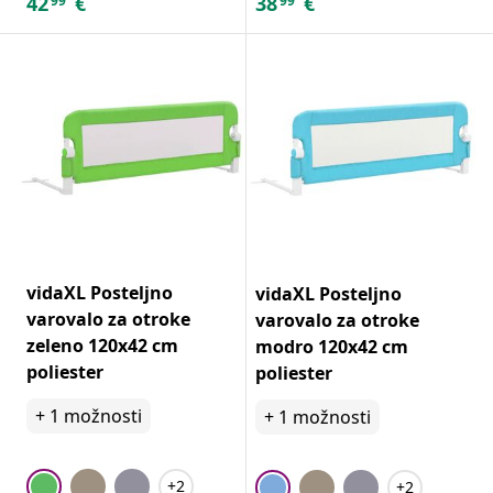
42
€
38
€
99
99
vidaXL Posteljno
vidaXL Posteljno
varovalo za otroke
varovalo za otroke
zeleno 120x42 cm
modro 120x42 cm
poliester
poliester
+
1
možnosti
+
1
možnosti
+2
+2