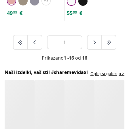
+2
49
€
55
€
99
99
Prikazano
1 -16
od
16
Naši izdelki, vaš stil #sharemevidaxl
Oglej si galerijo >