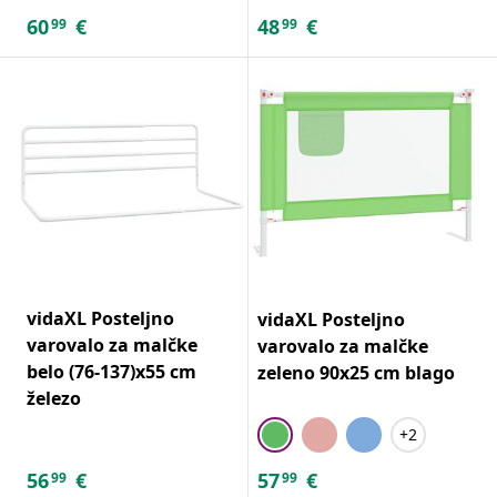
60
€
48
€
99
99
vidaXL Posteljno
vidaXL Posteljno
varovalo za malčke
varovalo za malčke
belo (76-137)x55 cm
zeleno 90x25 cm blago
železo
+2
56
€
57
€
99
99