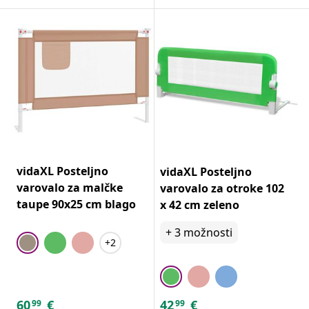
vidaXL Posteljno
vidaXL Posteljno
varovalo za malčke
varovalo za otroke 102
taupe 90x25 cm blago
x 42 cm zeleno
+
3
možnosti
+2
60
€
42
€
99
99