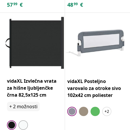
57
€
48
€
99
99
vidaXL Izvlečna vrata
vidaXL Posteljno
za hišne ljubljenčke
varovalo za otroke sivo
črna 82,5x125 cm
102x42 cm poliester
+
2
možnosti
+2