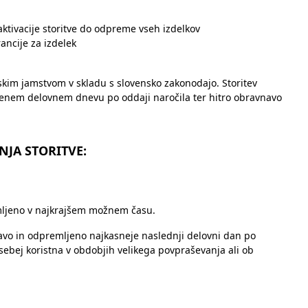
aktivacije storitve do odpreme vseh izdelkov
ancije za izdelek
kim jamstvom v skladu s slovensko zakonodajo. Storitev
 enem delovnem dnevu po oddaji naročila ter hitro obravnavo
NJA STORITVE:
mljeno v najkrajšem možnem času.
avo in odpremljeno najkasneje naslednji delovni dan po
osebej koristna v obdobjih velikega povpraševanja ali ob