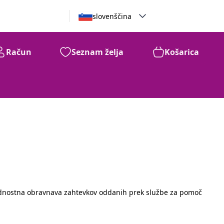
slovenščina
Račun
Seznam želja
Košarica
dnostna obravnava zahtevkov oddanih prek službe za pomoč