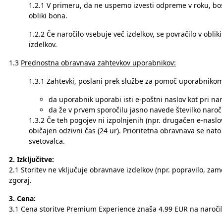
1.2.1 V primeru, da ne uspemo izvesti odpreme v roku, bost
obliki bona.
1.2.2 Če naročilo vsebuje več izdelkov, se povračilo v ob
izdelkov.
1.3
Prednostna obravnava zahtevkov uporabnikov:
1.3.1 Zahtevki, poslani prek službe za pomoč uporabnikom
da uporabnik uporabi isti e-poštni naslov kot pri nar
da že v prvem sporočilu jasno navede številko naroči
1.3.2 Če teh pogojev ni izpolnjenih (npr. drugačen e-naslov 
običajen odzivni čas (24 ur). Prioritetna obravnava se nat
svetovalca.
2. Izključitve:
2.1 Storitev ne vključuje obravnave izdelkov (npr. popravilo, za
zgoraj.
3. Cena:
3.1 Cena storitve Premium Experience znaša 4.99 EUR na naroči