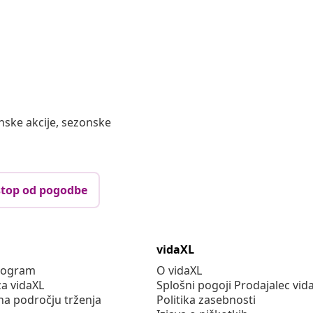
nske akcije, sezonske
top od pogodbe
vidaXL
program
O vidaXL
za vidaXL
Splošni pogoji Prodajalec vid
na področju trženja
Politika zasebnosti