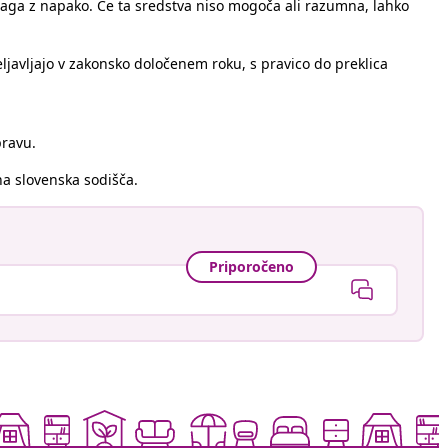
blaga z napako. Če ta sredstva niso mogoča ali razumna, lahko
eljavljajo v zakonsko določenem roku, s pravico do preklica
pravu.
na slovenska sodišča.
Priporočeno