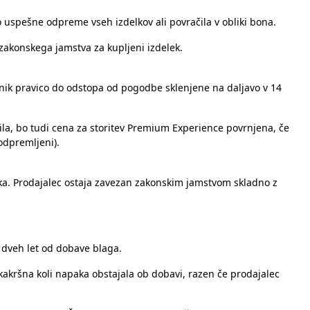
 uspešne odpreme vseh izdelkov ali povračila v obliki bona.
zakonskega jamstva za kupljeni izdelek.
šnik pravico do odstopa od pogodbe sklenjene na daljavo v 14
čila, bo tudi cena za storitev Premium Experience povrnjena, če
 odpremljeni).
a. Prodajalec ostaja zavezan zakonskim jamstvom skladno z
u dveh let od dobave blaga.
kakršna koli napaka obstajala ob dobavi, razen če prodajalec