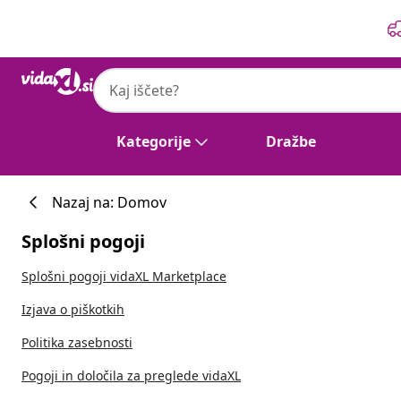
Prejšnja
Naslednja
Kategorije
Dražbe
Nazaj na: Domov
Splošni pogoji
Splošni pogoji vidaXL Marketplace
Izjava o piškotkih
Politika zasebnosti
Pogoji in določila za preglede vidaXL