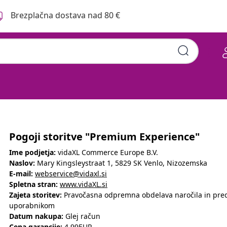
Brezplačna dostava nad 80 €
Pogoji storitve "Premium Experience"
Ime podjetja:
vidaXL Commerce Europe B.V.
Naslov:
Mary Kingsleystraat 1, 5829 SK Venlo, Nizozemska
E-mail:
webservice@vidaxl.si
Spletna stran:
www.vidaXL.si
Zajeta storitev:
Pravočasna odpremna obdelava naročila in pre
uporabnikom
Datum nakupa:
Glej račun
Cena garancije:
4.99EUR