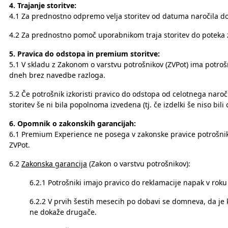
4. Trajanje storitve:
4.1 Za prednostno odpremo velja storitev od datuma naročila do
4.2 Za prednostno pomoč uporabnikom traja storitev do poteka 
5. Pravica do odstopa in premium storitve:
5.1 V skladu z Zakonom o varstvu potrošnikov (ZVPot) ima potro
dneh brez navedbe razloga.
5.2 Če potrošnik izkoristi pravico do odstopa od celotnega naro
storitev še ni bila popolnoma izvedena (tj. če izdelki še niso bili
6. Opomnik o zakonskih garancijah:
6.1 Premium Experience ne posega v zakonske pravice potrošnik
ZVPot.
6.2
Zakonska garancija
(Zakon o varstvu potrošnikov):
6.2.1 Potrošniki imajo pravico do reklamacije napak v rok
6.2.2 V prvih šestih mesecih po dobavi se domneva, da je 
ne dokaže drugače.