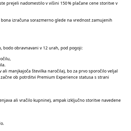
e prejeli nadomestilo v višini 150 % plačane cene storitve v
liki bona izračuna sorazmerno glede na vrednost zamujenih
, bodo obravnavani v 12 urah, pod pogoji:
očilu,
la.
ali manjkajoča številka naročila), bo za prvo sporočilo veljal
o začne ob potrditvi Premium Experience statusa s strani
menjava ali vračilo kupnine), ampak izključno storitve navedene
lo.