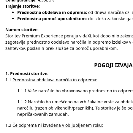
Trajanje storitve:
Prednostna obdelava in odprema:
od dneva naročila oz. 
Prednostna pomoč uporabnikom:
do izteka zakonske gar
Namen storitve:
Storitev Premium Experience ponuja vidaXL kot dopolnilo zakons
zagotavlja prednostno obdelavo naročila in odpremo izdelkov v
zahtevkov, poslanih prek službe za pomoč uporabnikom.
POGOJI IZVAJA
1. Prednosti storitve:
1.1
Prednostna obdelava naročila in odprema:
1.1.1 Vaše naročilo bo obravnavano prednostno in odpre
1.1.2 Naročilo bo umeščeno na vrh čakalne vrste za obdel
naročilu (razen ob vikendih/praznikih). Ta storitev je še p
nepričakovanih zamudah.
1.2
Če odprema ni izvedena v obljubljenem roku: