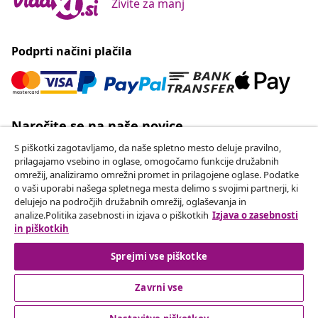
Živite za manj
Podprti načini plačila
Naročite se na naše novice
Pridružite se več kot 700.000 kupcem, ki prejemajo
S piškotki zagotavljamo, da naše spletno mesto deluje pravilno,
tedenske akcije, sezonske ponudbe in novosti od
prilagajamo vsebino in oglase, omogočamo funkcije družabnih
omrežij, analiziramo omrežni promet in prilagojene oglase. Podatke
vidaXL.
o vaši uporabi našega spletnega mesta delimo s svojimi partnerji, ki
delujejo na področjih družabnih omrežij, oglaševanja in
Our social media accounts
analize.Politika zasebnosti in izjava o piškotkih
Izjava o zasebnosti
in piškotkih
Sprejmi vse piškotke
Odstop od pogodbe
Zavrni vse
Oddaj zahtevek za odstop od naročila.