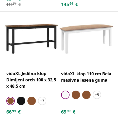
145
€
99
99
116
€
vidaXL Jedilna klop
vidaXL klop 110 cm Bela
Dimljeni oreh 100 x 32,5
masivna lesena guma
x 48,5 cm
+5
+3
66
€
69
€
99
99