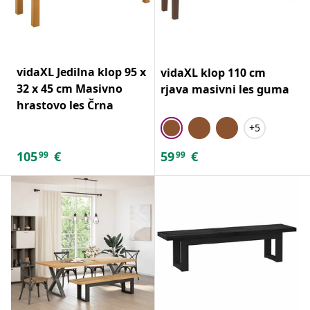
vidaXL Jedilna klop 95 x
vidaXL klop 110 cm
32 x 45 cm Masivno
rjava masivni les guma
hrastovo les Črna
+5
105
€
59
€
99
99