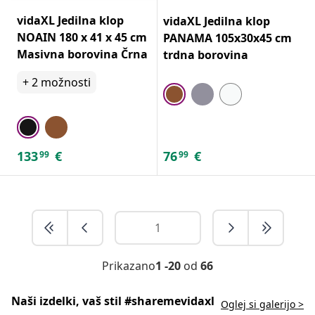
vidaXL Jedilna klop
vidaXL Jedilna klop
NOAIN 180 x 41 x 45 cm
PANAMA 105x30x45 cm
Masivna borovina Črna
trdna borovina
+
2
možnosti
133
€
76
€
99
99
Prikazano
1 -20
od
66
Naši izdelki, vaš stil #sharemevidaxl
Oglej si galerijo >