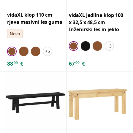
vidaXL klop 110 cm
vidaXL Jedilna klop 100
rjava masivni les guma
x 32,5 x 48,5 cm
Inženirski les in jeklo
Novo
+3
+5
88
€
67
€
99
99