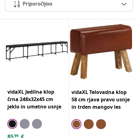
Priporočljivo
vidaXL Jedilna klop
vidaXL Telovadna klop
črna 248x32x45 cm
58 cm rjava pravo usnje
jeklo in umetno usnje
in trden mangov les
85
€
99