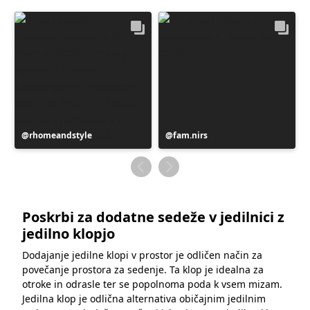
Objavo
rhomeandstyle
Objavo
fam.nirs
je
je
objavil
objavil
Poskrbi za dodatne sedeže v jedilnici z
jedilno klopjo
Dodajanje jedilne klopi v prostor je odličen način za
povečanje prostora za sedenje. Ta klop je idealna za
otroke in odrasle ter se popolnoma poda k vsem mizam.
Jedilna klop je odlična alternativa običajnim jedilnim