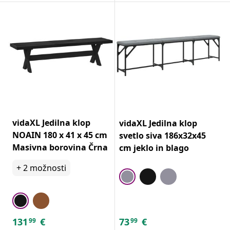
vidaXL Jedilna klop
vidaXL Jedilna klop
NOAIN 180 x 41 x 45 cm
svetlo siva 186x32x45
Masivna borovina Črna
cm jeklo in blago
+
2
možnosti
131
€
73
€
99
99