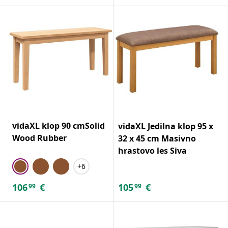
vidaXL klop 90 cmSolid
vidaXL Jedilna klop 95 x
Wood Rubber
32 x 45 cm Masivno
hrastovo les Siva
+6
106
€
105
€
99
99