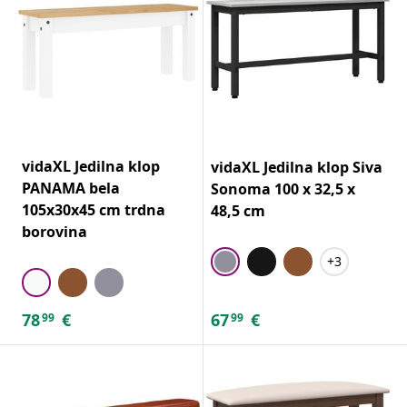
vidaXL Jedilna klop
vidaXL Jedilna klop Siva
PANAMA bela
Sonoma 100 x 32,5 x
105x30x45 cm trdna
48,5 cm
borovina
+3
78
€
67
€
99
99