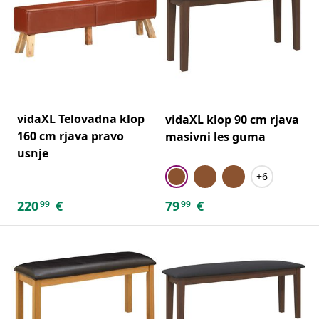
vidaXL Telovadna klop
vidaXL klop 90 cm rjava
160 cm rjava pravo
masivni les guma
usnje
+6
220
€
79
€
99
99