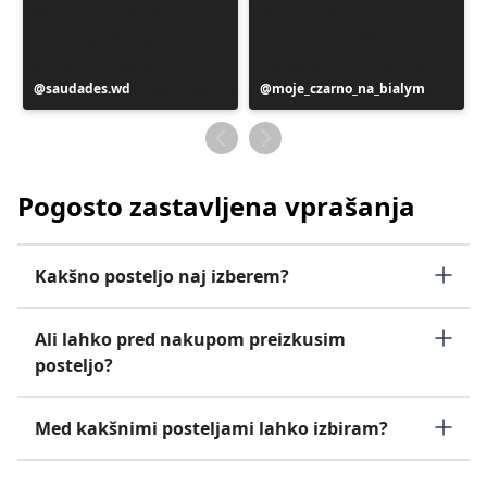
Objavo
saudades.wd
Objavo
moje_czarno_na_bialym
je
je
objavil
objavil
Pogosto zastavljena vprašanja
Kakšno posteljo naj izberem?
Ali lahko pred nakupom preizkusim
posteljo?
Med kakšnimi posteljami lahko izbiram?