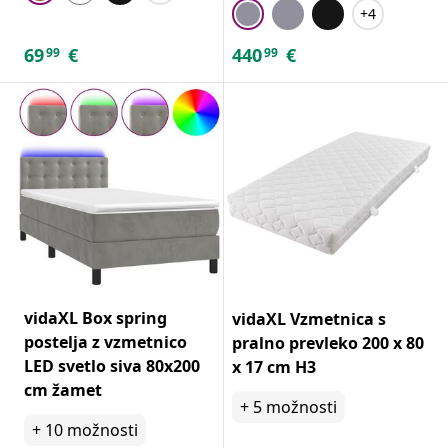
+4
69
€
440
€
99
99
vidaXL Box spring
vidaXL Vzmetnica s
postelja z vzmetnico
pralno prevleko 200 x 80
LED svetlo siva 80x200
x 17 cm H3
cm žamet
+
5
možnosti
+
10
možnosti