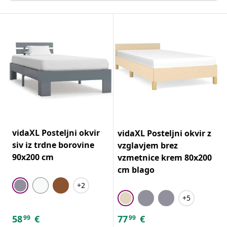
vidaXL Posteljni okvir
vidaXL Posteljni okvir z
siv iz trdne borovine
vzglavjem brez
90x200 cm
vzmetnice krem 80x200
cm blago
+2
+5
58
€
77
€
99
99