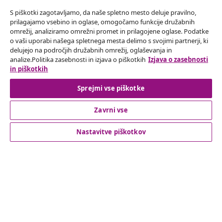
Naročite se na naše novice
S piškotki zagotavljamo, da naše spletno mesto deluje pravilno,
Pridružite se več kot 700.000 kupcem, ki prejemajo
prilagajamo vsebino in oglase, omogočamo funkcije družabnih
tedenske akcije, sezonske ponudbe in novosti od
omrežij, analiziramo omrežni promet in prilagojene oglase. Podatke
vidaXL.
o vaši uporabi našega spletnega mesta delimo s svojimi partnerji, ki
delujejo na področjih družabnih omrežij, oglaševanja in
analize.Politika zasebnosti in izjava o piškotkih
Izjava o zasebnosti
Our social media accounts
in piškotkih
Sprejmi vse piškotke
Odstop od pogodbe
Zavrni vse
Oddaj zahtevek za odstop od naročila.
Nastavitve piškotkov
Odstop od pogodbe
Podpora za stranke
Poslovanje