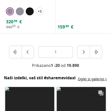
+3
320
€
99
159
€
99
99
343
€
Prikazano
1 -20
od
19.890
Naši izdelki, vaš stil #sharemevidaxl
Oglej si galerijo >