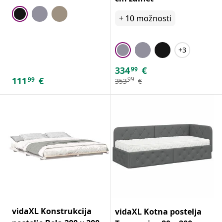
+
10
možnosti
+3
334
€
99
111
€
99
99
353
€
vidaXL Konstrukcija
vidaXL Kotna postelja