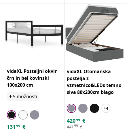
vidaXL Posteljni okvir
vidaXL Otomanska
črn in bel kovinski
postelja z
100x200 cm
vzmetnico&LEDs temno
siva 80x200cm blago
+
5
možnosti
+4
420
€
99
131
€
99
99
441
€