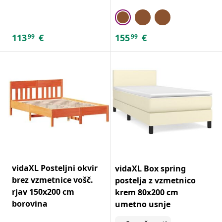
113
€
155
€
99
99
vidaXL Posteljni okvir
vidaXL Box spring
brez vzmetnice vošč.
postelja z vzmetnico
rjav 150x200 cm
krem 80x200 cm
borovina
umetno usnje