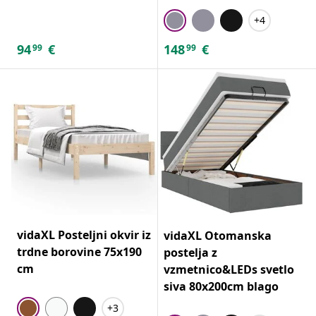
+4
94
€
148
€
99
99
vidaXL Posteljni okvir iz
vidaXL Otomanska
trdne borovine 75x190
postelja z
cm
vzmetnico&LEDs svetlo
siva 80x200cm blago
+3