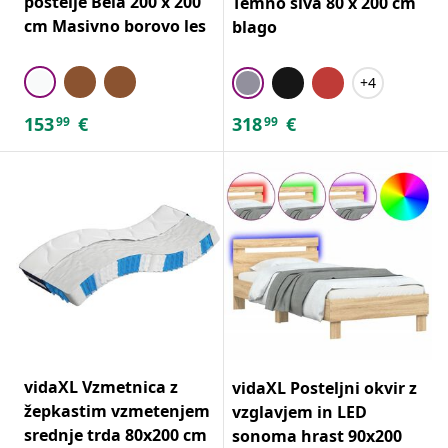
postelje Bela 200 x 200
Temno siva 80 x 200 cm
cm Masivno borovo les
blago
+4
153
€
318
€
99
99
vidaXL Vzmetnica z
vidaXL Posteljni okvir z
žepkastim vzmetenjem
vzglavjem in LED
srednje trda 80x200 cm
sonoma hrast 90x200