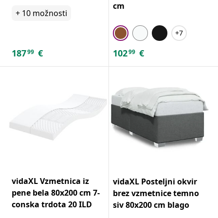
cm
+
10
možnosti
+7
187
€
102
€
99
99
vidaXL Vzmetnica iz
vidaXL Posteljni okvir
pene bela 80x200 cm 7-
brez vzmetnice temno
conska trdota 20 ILD
siv 80x200 cm blago