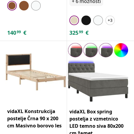
+
6
možnosti
+3
140
€
325
€
99
99
vidaXL Konstrukcija
vidaXL Box spring
postelje Črna 90 x 200
postelja z vzmetnico
cm Masivno borovo les
LED temno siva 80x200
cm žamet