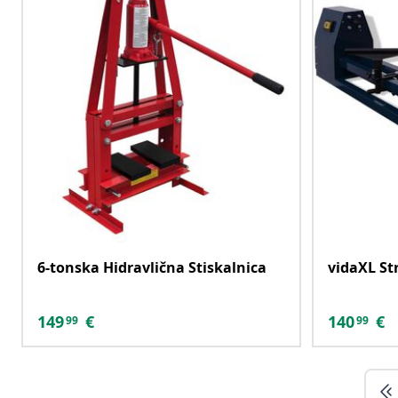
6-tonska Hidravlična Stiskalnica
vidaXL St
149
€
140
€
99
99