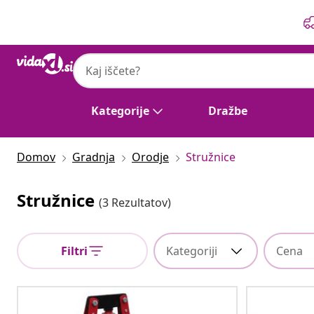
Prejšnja
Naslednja
Kategorije
Dražbe
Domov
Gradnja
Orodje
Stružnice
Stružnice
(3 Rezultatov)
Filtri
Kategoriji
Cena