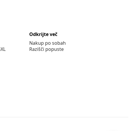
Odkrijte več
Nakup po sobah
aXL
Razišči popuste