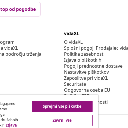
top od pogodbe
vidaXL
program
O vidaXL
za vidaXL
Splošni pogoji Prodajalec vid
na področju trženja
Politika zasebnosti
Izjava o piškotkih
Pogoji prednostne dostave
Nastavitve piškotkov
Zaposlitve pri vidaXL
Securitate
Odgovorna oseba EU
Politiko EPR
Izjava o dostopnosti
ilagajamo
Sprejmi vse piškotke
iramo
ega
h družabnih
Zavrni vse
kih
Izjava