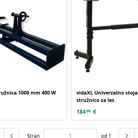
ružnica 1000 mm 400 W
vidaXL Univerzalno stoja
stružnico za les
184
€
99
Stran
od 1