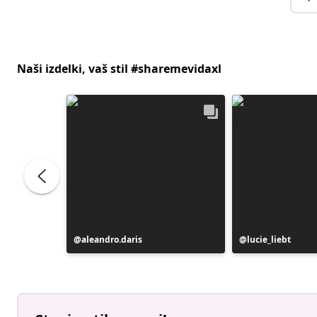
Naši izdelki, vaš stil #sharemevidaxl
ns
Objavo
aleandro.daris
Objavo
lucie_liebt
je
je
objavil
objavil