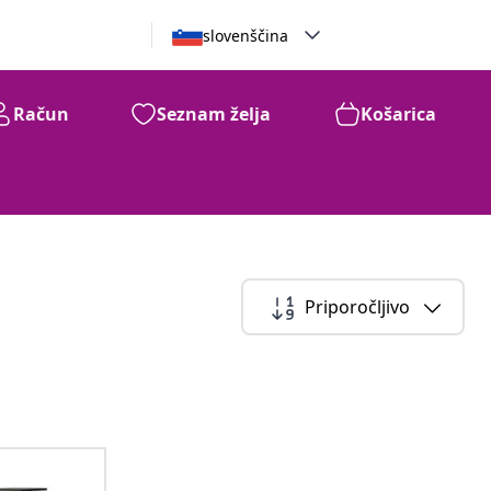
slovenščina
Račun
Seznam želja
Košarica
Priporočljivo