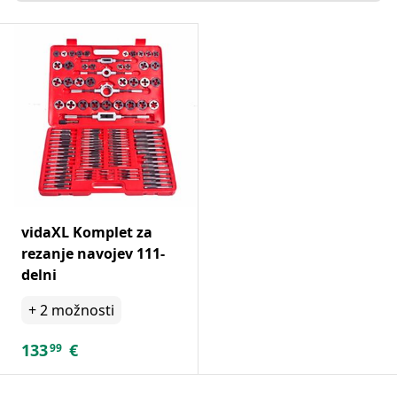
vidaXL Komplet za
rezanje navojev 111-
delni
+
2
možnosti
133
€
99