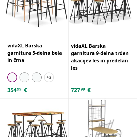
vidaXL Barska
vidaXL Barska
garnitura 5-delna bela
garnitura 9-delna trden
in črna
akacijev les in predelan
les
+3
354
€
727
€
99
99