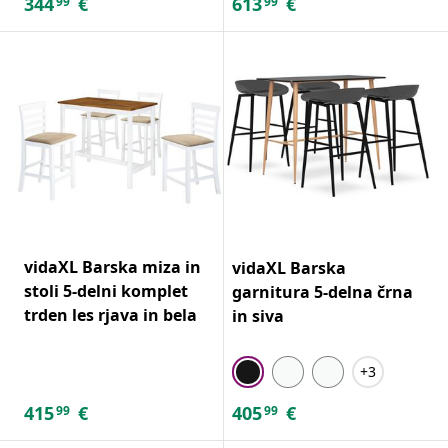
344
€
613
€
99
99
vidaXL Barska miza in
vidaXL Barska
stoli 5-delni komplet
garnitura 5-delna črna
trden les rjava in bela
in siva
+3
415
€
405
€
99
99