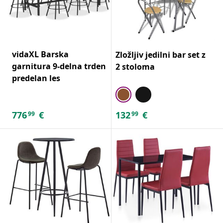
vidaXL Barska
Zložljiv jedilni bar set z
garnitura 9-delna trden
2 stoloma
predelan les
776
€
132
€
99
99