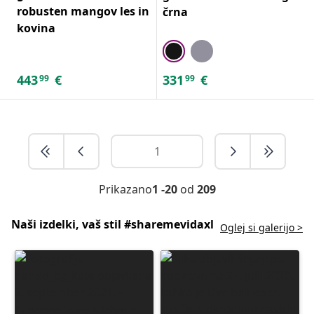
robusten mangov les in
črna
kovina
443
€
331
€
99
99
Prikazano
1 -20
od
209
Naši izdelki, vaš stil #sharemevidaxl
Oglej si galerijo >