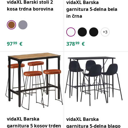
vidaXL Barski stoli 2
vidaXL Barska
kosa trdna borovina
garnitura 5-delna bela
in črna
+3
97
€
378
€
99
99
vidaXL Barska
vidaXL Barska
garnitura 5 kosov trden
garnitura 5-delna blago