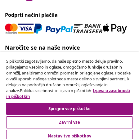
Podprti načini plačila
Naročite se na naše novice
Pridružite se več kot 700.000 kupcem, ki prejemajo
S piškotki zagotavljamo, da naše spletno mesto deluje pravilno,
tedenske akcije, sezonske ponudbe in novosti od
prilagajamo vsebino in oglase, omogočamo funkcije družabnih
vidaXL.
omrežij, analiziramo omrežni promet in prilagojene oglase. Podatke
o vaši uporabi našega spletnega mesta delimo s svojimi partnerji, ki
Our social media accounts
delujejo na področjih družabnih omrežij, oglaševanja in
analize.Politika zasebnosti in izjava o piškotkih
Izjava o zasebnosti
in piškotkih
Sprejmi vse piškotke
Odstop od pogodbe
Oddaj zahtevek za odstop od naročila.
Zavrni vse
Nastavitve piškotkov