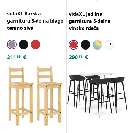
vidaXL Barska
vidaXL Jedilna
garnitura 3-delna blago
garnitura 5-delna
temno siva
vinsko rdeča
+5
211
€
290
€
99
99