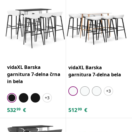
vidaXL Barska
vidaXL Barska
garnitura 7-delna črna
garnitura 7-delna bela
in bela
+3
+3
532
€
512
€
99
99