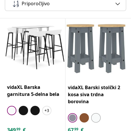
Priporočljivo
vidaXL Barska
vidaXL Barski stolčki 2
garnitura 5-delna bela
kosa siva trdna
borovina
+3
349
€
67
€
99
99