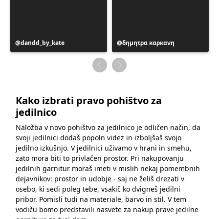
Objavo
dandd_by_kate
Objavo
δημητρα καρκανη
je
je
objavil
objavil
Kako izbrati pravo pohištvo za
jedilnico
Naložba v novo pohištvo za jedilnico je odličen način, da
svoji jedilnici dodaš popoln videz in izboljšaš svojo
jedilno izkušnjo. V jedilnici uživamo v hrani in smehu,
zato mora biti to privlačen prostor. Pri nakupovanju
jedilnih garnitur moraš imeti v mislih nekaj pomembnih
dejavnikov: prostor in udobje - saj ne želiš drezati v
osebo, ki sedi poleg tebe, vsakič ko dvigneš jedilni
pribor. Pomisli tudi na materiale, barvo in stil. V tem
vodiču bomo predstavili nasvete za nakup prave jedilne