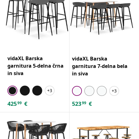
vidaXL Barska
vidaXL Barska
garnitura 5-delna črna
garnitura 7-delna bela
in siva
in siva
+3
+3
425
€
523
€
99
99