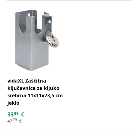
vidaXL Zaščitna
ključavnica za kljuko
srebrna 11x11x23,5 cm
jeklo
33
€
99
99
47
€