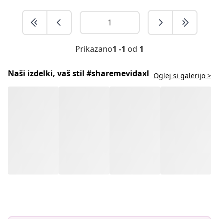
Prikazano
1 -1
od
1
Naši izdelki, vaš stil #sharemevidaxl
Oglej si galerijo >