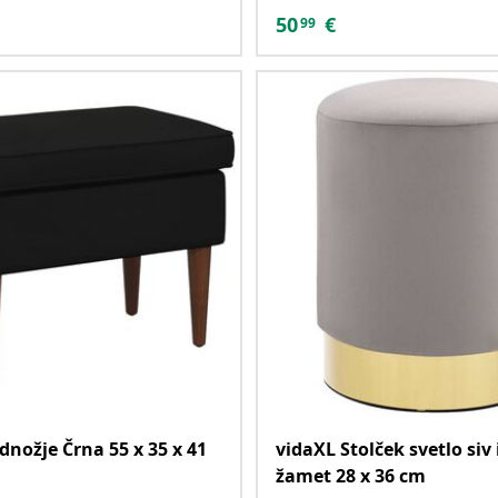
50
€
99
dnožje Črna 55 x 35 x 41
vidaXL Stolček svetlo siv 
žamet 28 x 36 cm