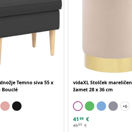
dnožje Temno siva 55 x
vidaXL Stolček mareličen 
m Bouclé
žamet 28 x 36 cm
+6
41
€
99
99
45
€