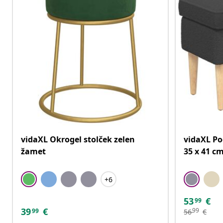
vidaXL Okrogel stolček zelen
vidaXL Po
žamet
35 x 41 c
+6
53
€
99
39
€
99
99
56
€