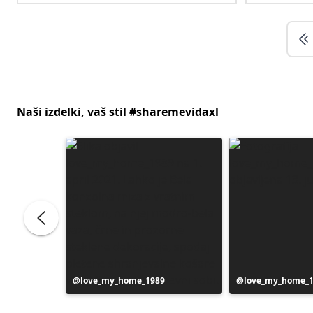
Naši izdelki, vaš stil #sharemevidaxl
Objavo
love_my_home_1989
Objavo
love_my_home_
je
je
objavil
objavil