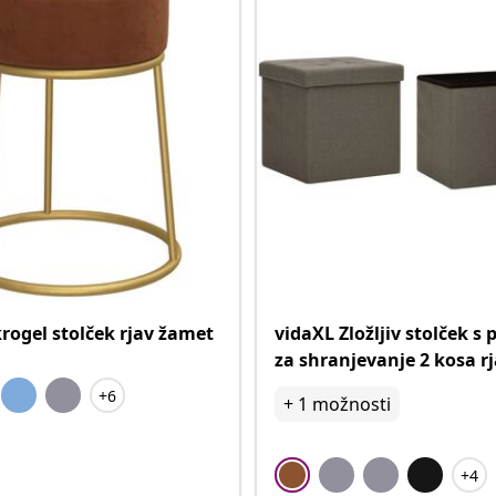
rogel stolček rjav žamet
vidaXL Zložljiv stolček s
za shranjevanje 2 kosa r
+6
+
1
možnosti
+4