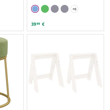
+6
39
€
99