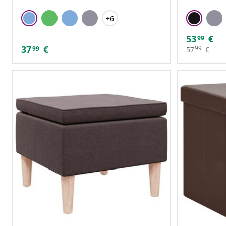
+6
53
€
99
37
€
99
99
57
€