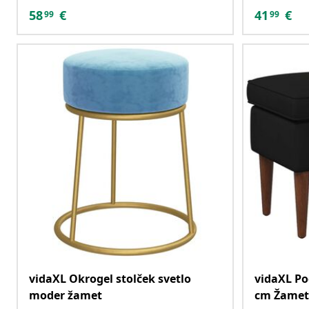
58
€
41
€
99
99
vidaXL Okrogel stolček svetlo
vidaXL Po
moder žamet
cm Žamet