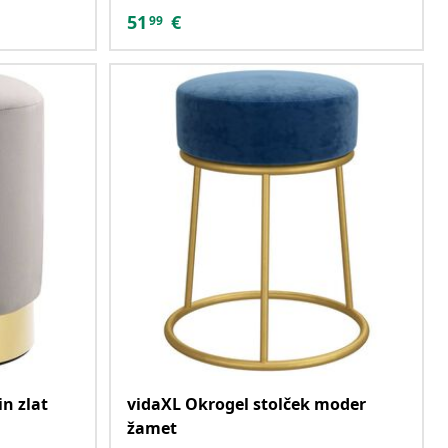
51
€
99
in zlat
vidaXL Okrogel stolček moder
žamet