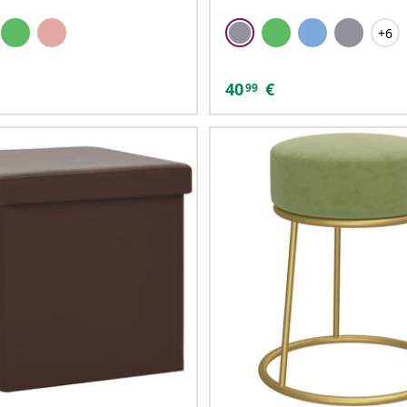
+6
40
€
99