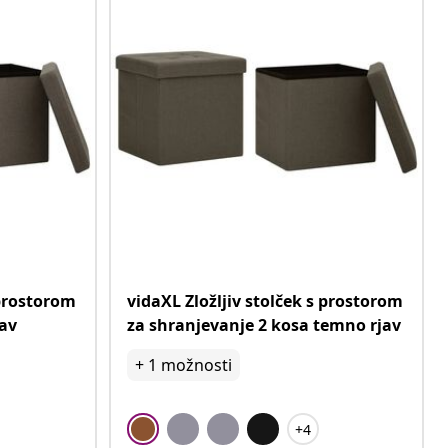
 prostorom
vidaXL Zložljiv stolček s prostorom
jav
za shranjevanje 2 kosa temno rjav
+
1
možnosti
+4