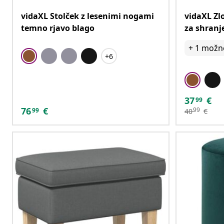
vidaXL Stolček z lesenimi nogami
vidaXL Zlo
temno rjavo blago
za shranj
+
1
možno
+6
37
€
99
76
€
99
99
40
€