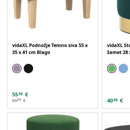
vidaXL Podnožje Temno siva 55 x
vidaXL St
35 x 41 cm Blago
žamet 28 
55
€
99
40
€
99
99
59
€