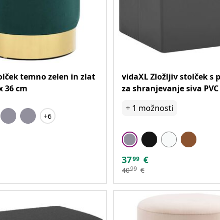
olček temno zelen in zlat
vidaXL Zložljiv stolček s
x 36 cm
za shranjevanje siva PVC
+
1
možnosti
+6
37
€
99
99
40
€