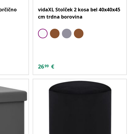
orčično
vidaXL Stolček 2 kosa bel 40x40x45
cm trdna borovina
26
€
99