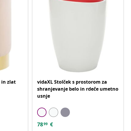
in zlat
vidaXL Stolček s prostorom za
shranjevanje belo in rdeče umetno
usnje
78
€
99