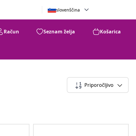
slovenščina
Račun
Seznam želja
Košarica
Priporočljivo