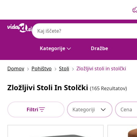
Prejšnja
Naslednja
Kategorije
Dražbe
Domov
Pohištvo
Stoli
Zložljivi stoli in stolčki
Zložljivi Stoli In Stolčki
(165 Rezultatov)
Filtri
Kategoriji
Cena