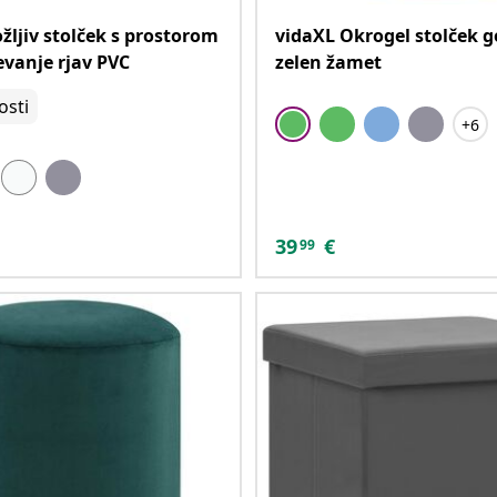
žljiv stolček s prostorom
vidaXL Okrogel stolček g
evanje rjav PVC
zelen žamet
sti
+6
39
€
99