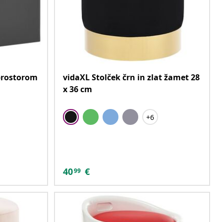
 prostorom
vidaXL Stolček črn in zlat žamet 28
x 36 cm
+6
40
€
99