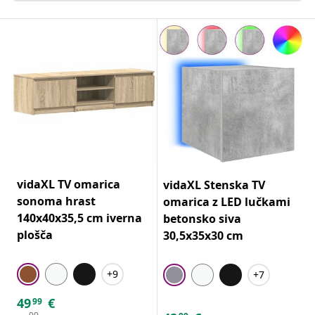
vidaXL TV omarica
vidaXL Stenska TV
sonoma hrast
omarica z LED lučkami
140x40x35,5 cm iverna
betonsko siva
plošča
30,5x35x30 cm
+9
+7
49
€
99