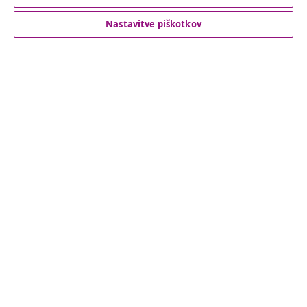
Nastavitve piškotkov
Podpora za stranke
Poslovanje
vidaXL
Odkrijte več
© 2008-2026 vidaXL Spletna stran www.vidaxl.si je last vidaXL
Marketplace Europe B.V.