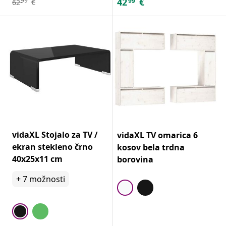
42
€
99
99
62
€
vidaXL Stojalo za TV /
vidaXL TV omarica 6
ekran stekleno črno
kosov bela trdna
40x25x11 cm
borovina
+
7
možnosti