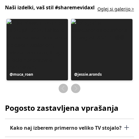
Naši izdelki, vaš stil #sharemevidaxl
Oglej si galerijo >
Objavo
muca_roan
Objavo
jessie.aronds
je
je
objavil
objavil
Pogosto zastavljena vprašanja
Kako naj izberem primerno veliko TV stojalo?