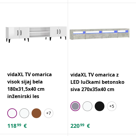
vidaXL TV omarica
vidaXL TV omarica z
visok sijaj bela
LED lučkami betonsko
180x31,5x40 cm
siva 270x35x40 cm
inženirski les
+5
+7
118
€
220
€
99
99