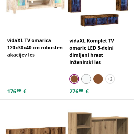
vidaXL TV omarica
vidaXL Komplet TV
120x30x40 cm robusten
omaric LED 5-delni
akacijev les
dimljeni hrast
inženirski les
+2
176
€
276
€
99
99