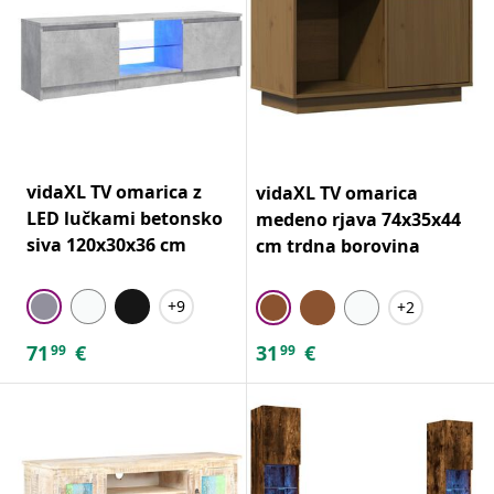
vidaXL TV omarica z
vidaXL TV omarica
LED lučkami betonsko
medeno rjava 74x35x44
siva 120x30x36 cm
cm trdna borovina
+9
+2
71
€
31
€
99
99