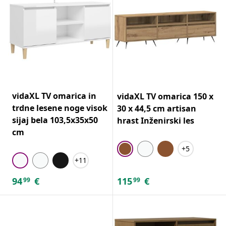
vidaXL TV omarica in
vidaXL TV omarica 150 x
trdne lesene noge visok
30 x 44,5 cm artisan
sijaj bela 103,5x35x50
hrast Inženirski les
cm
+5
+11
94
€
115
€
99
99