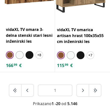
vidaXL TV omara 3-
vidaXL TV omarica
delna stenski stari lesni
artisan hrast 100x35x55
inženirski les
cm inženirski les
+8
+7
166
€
115
€
99
99
Prikazano
1 -20
od
5.146