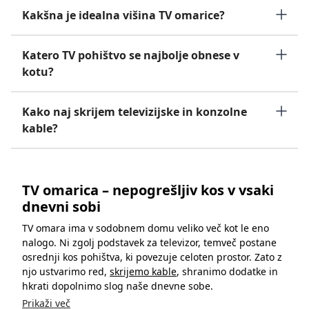
Kakšna je idealna višina TV omarice?
Katero TV pohištvo se najbolje obnese v
kotu?
Kako naj skrijem televizijske in konzolne
kable?
TV omarica – nepogrešljiv kos v vsaki
dnevni sobi
TV omara ima v sodobnem domu veliko več kot le eno
nalogo. Ni zgolj podstavek za televizor, temveč postane
osrednji kos pohištva, ki povezuje celoten prostor. Zato z
njo ustvarimo red,
skrijemo kable
, shranimo dodatke in
hkrati dopolnimo slog naše dnevne sobe.
Prikaži več