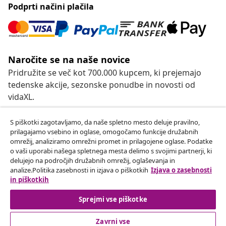
Podprti načini plačila
Naročite se na naše novice
Pridružite se več kot 700.000 kupcem, ki prejemajo
tedenske akcije, sezonske ponudbe in novosti od
vidaXL.
Our social media accounts
S piškotki zagotavljamo, da naše spletno mesto deluje pravilno,
prilagajamo vsebino in oglase, omogočamo funkcije družabnih
omrežij, analiziramo omrežni promet in prilagojene oglase. Podatke
o vaši uporabi našega spletnega mesta delimo s svojimi partnerji, ki
delujejo na področjih družabnih omrežij, oglaševanja in
Odstop od pogodbe
analize.Politika zasebnosti in izjava o piškotkih
Izjava o zasebnosti
in piškotkih
Oddaj zahtevek za odstop od naročila.
Sprejmi vse piškotke
Odstop od pogodbe
Zavrni vse