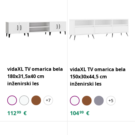
vidaXL TV omarica bela
vidaXL TV omarica bela
180x31,5x40 cm
150x30x44,5 cm
inženirski les
inženirski les
+7
+5
112
€
104
€
99
99