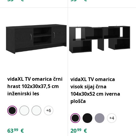
vidaXL TV omarica črni
vidaXL TV omarica
hrast 102x30x37,5 cm
visok sijaj črna
inženirski les
104x30x52 cm iverna
plošča
+6
+4
63
€
20
€
99
99