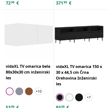
72
€
371
€
99
99
vidaXL TV omarica bela
vidaXL TV omarica 150 x
80x30x30 cm inženirski
30 x 44,5 cm Črna
les
Orehovina Inženirski
les
+10
+7
53
€
93
€
99
99