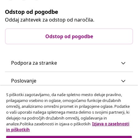
Odstop od pogodbe
Oddaj zahtevek za odstop od naročila.
Odstop od pogodbe
Podpora za stranke
Poslovanje
S piškotki zagotavljamo, da naše spletno mesto deluje pravilno,
vidaXL
prilagajamo vsebino in oglase, omogočamo funkcije družabnih
omrežij, analiziramo omrežni promet in prilagojene oglase. Podatke
o vaši uporabi našega spletnega mesta delimo s svojimi partnerji, ki
Odkrijte več
delujejo na področjih družabnih omrežij, oglaševanja in
analize.Politika zasebnosti in izjava o piškotkih
Izjava o zasebnosti
in piškotkih