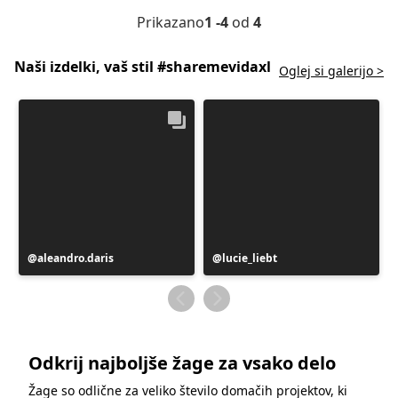
Prikazano
1 -4
od
4
Naši izdelki, vaš stil #sharemevidaxl
Oglej si galerijo >
Objavo
aleandro.daris
Objavo
lucie_liebt
je
je
objavil
objavil
Odkrij najboljše žage za vsako delo
Žage so odlične za veliko število domačih projektov, ki