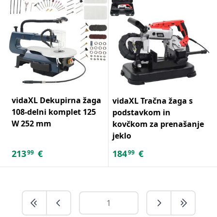
vidaXL Dekupirna žaga
vidaXL Tračna žaga s
108-delni komplet 125
podstavkom in
W 252 mm
kovčkom za prenašanje
jeklo
213
€
184
€
99
99