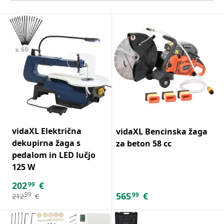
vidaXL Električna
vidaXL Bencinska žaga
dekupirna žaga s
za beton 58 cc
pedalom in LED lučjo
125 W
202
€
99
565
€
99
99
212
€