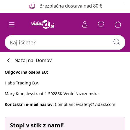
Prejšnja
Naslednja
Brezplačna dostava nad 80 €
Nazaj na: Domov
Odgovorna oseba EU:
Haba Trading B.V.
Mary Kingsleystraat 1 5928SK Venlo Nizozemska
Kontaktni e-mail naslov:
Compliance-safety@vidaxl.com
Stopi v stik z nami!