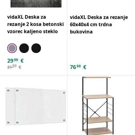
vidaXL Deska za
vidaXL Deska za rezanje
rezanje 2 kosa betonski
60x40x4 cm trdna
vzorec kaljeno steklo
bukovina
29
€
99
76
€
99
99
31
€