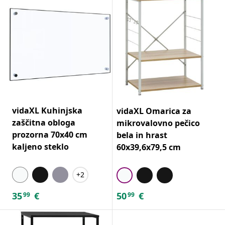
vidaXL Kuhinjska
vidaXL Omarica za
zaščitna obloga
mikrovalovno pečico
prozorna 70x40 cm
bela in hrast
kaljeno steklo
60x39,6x79,5 cm
+2
35
€
50
€
99
99