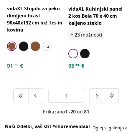
vidaXL Stojalo za peko
vidaXL Kuhinjski panel
dimljeni hrast
2 kos Bela 70 x 40 cm
90x40x132 cm inž. les in
kaljeno steklo
kovina
+
23
možnosti
+2
91
€
95
€
99
99
Prikazano
1 -20
od
81
Naši izdelki, vaš stil #sharemevidaxl
Oglej si galerijo >