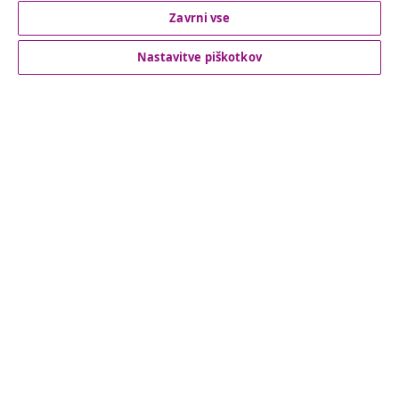
Odstop od pogodbe
Zavrni vse
Nastavitve piškotkov
Podpora za stranke
Poslovanje
vidaXL
Odkrijte več
© 2008-2026 vidaXL Spletna stran www.vidaxl.si je last vidaXL
Marketplace Europe B.V.