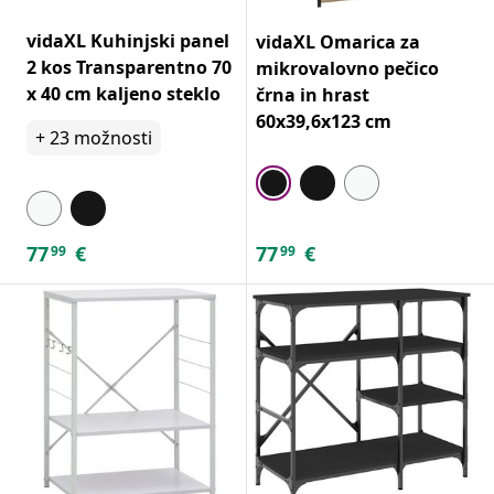
vidaXL Kuhinjski panel
vidaXL Omarica za
2 kos Transparentno 70
mikrovalovno pečico
x 40 cm kaljeno steklo
črna in hrast
60x39,6x123 cm
+
23
možnosti
77
€
77
€
99
99