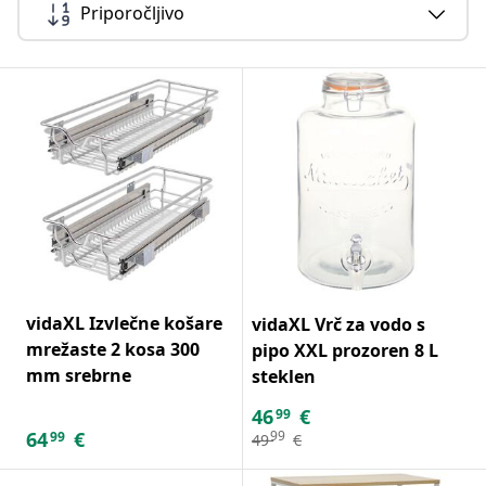
Priporočljivo
vidaXL Izvlečne košare
vidaXL Vrč za vodo s
mrežaste 2 kosa 300
pipo XXL prozoren 8 L
mm srebrne
steklen
46
€
99
64
€
99
99
49
€