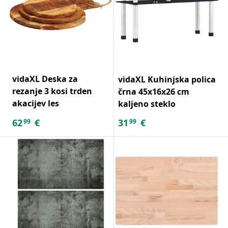
vidaXL Deska za
vidaXL Kuhinjska polica
rezanje 3 kosi trden
črna 45x16x26 cm
akacijev les
kaljeno steklo
62
€
31
€
99
99