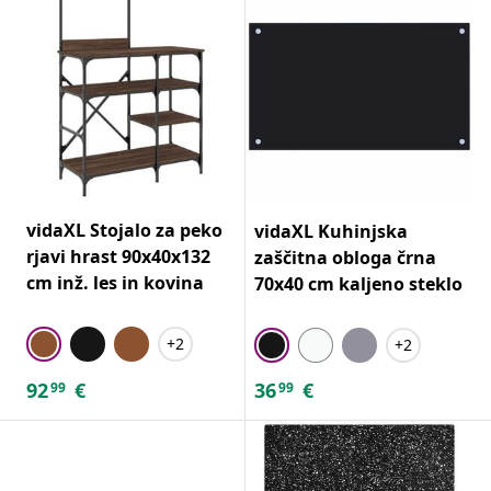
vidaXL Stojalo za peko
vidaXL Kuhinjska
rjavi hrast 90x40x132
zaščitna obloga črna
cm inž. les in kovina
70x40 cm kaljeno steklo
+2
+2
92
€
36
€
99
99