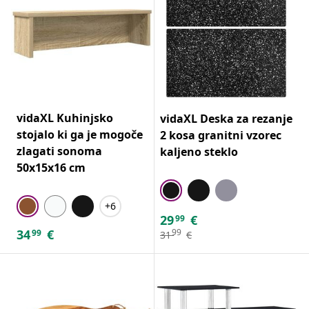
vidaXL Kuhinjsko
vidaXL Deska za rezanje
stojalo ki ga je mogoče
2 kosa granitni vzorec
zlagati sonoma
kaljeno steklo
50x15x16 cm
+6
29
€
99
34
€
99
99
31
€