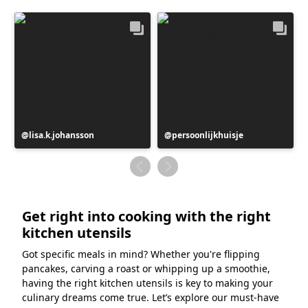
Objavo
lisa.k.johansson
Objavo
persoonlijkhuisje
je
je
objavil
objavil
Get right into cooking with the right
kitchen utensils
Got specific meals in mind? Whether you're flipping
pancakes, carving a roast or whipping up a smoothie,
having the right kitchen utensils is key to making your
culinary dreams come true. Let’s explore our must-have