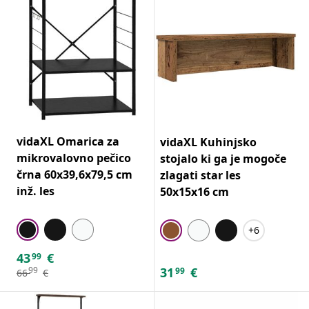
vidaXL Omarica za
vidaXL Kuhinjsko
mikrovalovno pečico
stojalo ki ga je mogoče
črna 60x39,6x79,5 cm
zlagati star les
inž. les
50x15x16 cm
+6
43
€
99
31
€
99
99
66
€