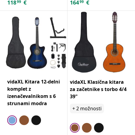
118
€
164
€
99
99
vidaXL Kitara 12-delni
vidaXL Klasična kitara
komplet z
za začetnike s torbo 4/4
izenačevalnikom s 6
39"
strunami modra
+
2
možnosti