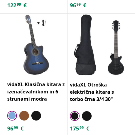
122
€
96
€
99
99
vidaXL Klasična kitara z
vidaXL Otroška
izenačevalnikom in 6
električna kitara s
strunami modra
torbo črna 3/4 30"
96
€
175
€
99
99