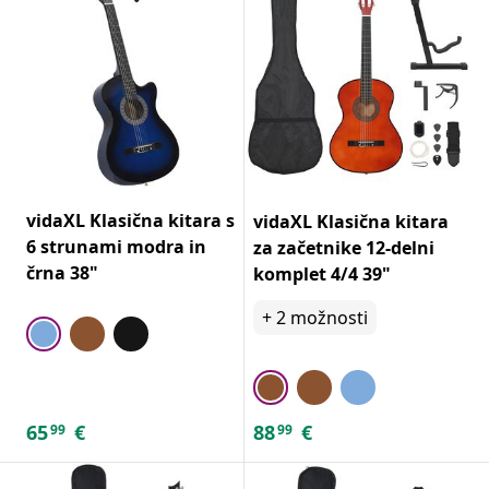
vidaXL Klasična kitara s
vidaXL Klasična kitara
6 strunami modra in
za začetnike 12-delni
črna 38"
komplet 4/4 39"
+
2
možnosti
65
€
88
€
99
99