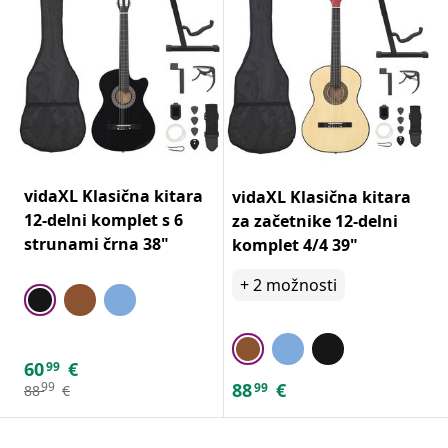
vidaXL Klasična kitara
vidaXL Klasična kitara
12-delni komplet s 6
za začetnike 12-delni
strunami črna 38"
komplet 4/4 39"
+
2
možnosti
60
€
99
88
€
99
99
88
€