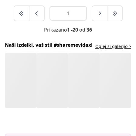
Prikazano
1 -20
od
36
Naši izdelki, vaš stil #sharemevidaxl
Oglej si galerijo >