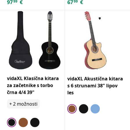
97
€
67
€
99
99
vidaXL Klasična kitara
vidaXL Akustična kitara
za začetnike s torbo
s 6 strunami 38" lipov
črna 4/4 39"
les
+
2
možnosti