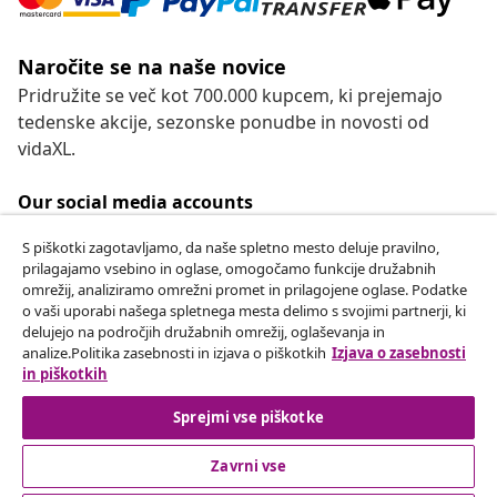
Naročite se na naše novice
Pridružite se več kot 700.000 kupcem, ki prejemajo
tedenske akcije, sezonske ponudbe in novosti od
vidaXL.
Our social media accounts
S piškotki zagotavljamo, da naše spletno mesto deluje pravilno,
prilagajamo vsebino in oglase, omogočamo funkcije družabnih
omrežij, analiziramo omrežni promet in prilagojene oglase. Podatke
Odstop od pogodbe
o vaši uporabi našega spletnega mesta delimo s svojimi partnerji, ki
delujejo na področjih družabnih omrežij, oglaševanja in
Oddaj zahtevek za odstop od naročila.
analize.Politika zasebnosti in izjava o piškotkih
Izjava o zasebnosti
in piškotkih
Odstop od pogodbe
Sprejmi vse piškotke
Zavrni vse
Podpora za stranke