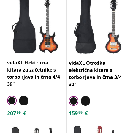
vidaXL Električna
vidaXL Otroška
kitara za začetnike s
električna kitara s
torbo rjava in črna 4/4
torbo rjava in črna 3/4
39"
30"
207
€
159
€
99
99