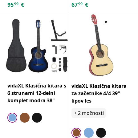
95
€
67
€
99
99
vidaXL Klasična kitara s
vidaXL Klasična kitara
6 strunami 12-delni
za začetnike 4/4 39"
komplet modra 38"
lipov les
+
2
možnosti