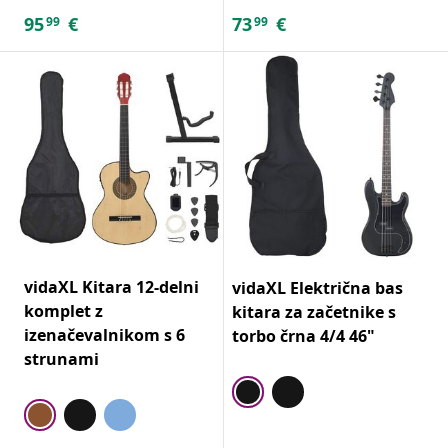
95
€
73
€
99
99
vidaXL Kitara 12-delni
vidaXL Električna bas
komplet z
kitara za začetnike s
izenačevalnikom s 6
torbo črna 4/4 46"
strunami