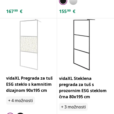
167
€
155
€
99
99
vidaXL Pregrada za tuš
vidaXL Steklena
ESG steklo s kamnitim
pregrada za tuš s
dizajnom 90x195 cm
prozornim ESG steklom
črna 80x195 cm
+
4
možnosti
+
3
možnosti