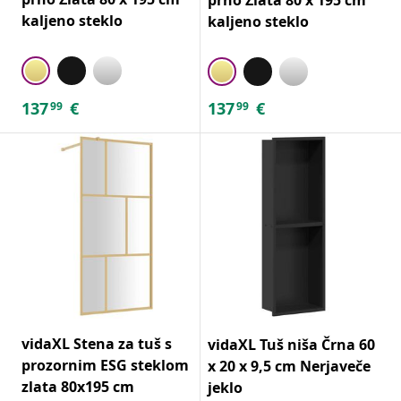
kaljeno steklo
kaljeno steklo
137
€
137
€
99
99
vidaXL Stena za tuš s
vidaXL Tuš niša Črna 60
prozornim ESG steklom
x 20 x 9,5 cm Nerjaveče
zlata 80x195 cm
jeklo