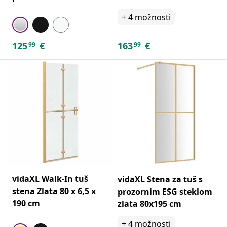
+
4
možnosti
125
€
163
€
99
99
vidaXL Walk-In tuš
vidaXL Stena za tuš s
stena Zlata 80 x 6,5 x
prozornim ESG steklom
190 cm
zlata 80x195 cm
+
4
možnosti