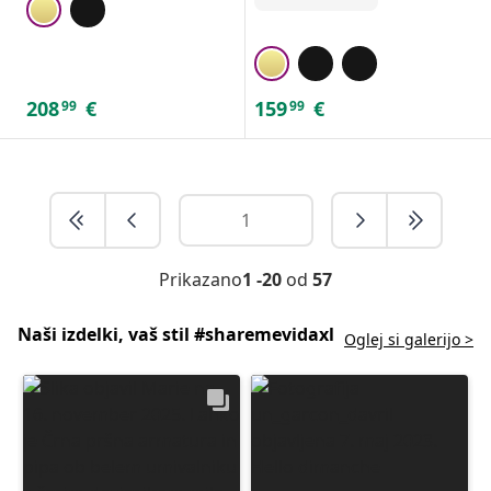
208
€
159
€
99
99
Prikazano
1 -20
od
57
Naši izdelki, vaš stil #sharemevidaxl
Oglej si galerijo >