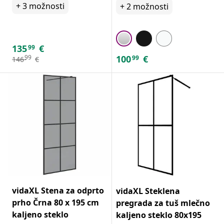
+
3
možnosti
+
2
možnosti
135
€
99
100
€
99
99
146
€
vidaXL Stena za odprto
vidaXL Steklena
prho Črna 80 x 195 cm
pregrada za tuš mlečno
kaljeno steklo
kaljeno steklo 80x195