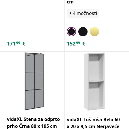
cm
+
4
možnosti
171
€
152
€
99
99
vidaXL Stena za odprto
vidaXL Tuš niša Bela 60
prho Črna 80 x 195 cm
x 20 x 9,5 cm Nerjaveče