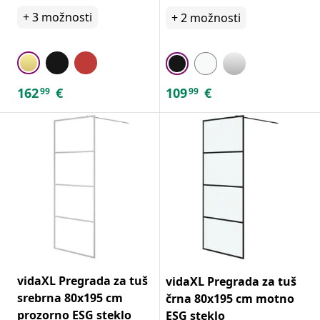
+
3
možnosti
+
2
možnosti
162
€
109
€
99
99
vidaXL Pregrada za tuš
vidaXL Pregrada za tuš
srebrna 80x195 cm
črna 80x195 cm motno
prozorno ESG steklo
ESG steklo