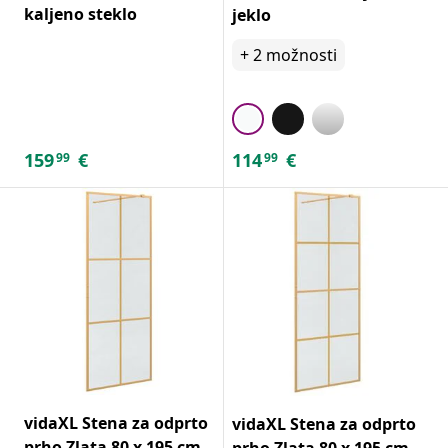
kaljeno steklo
jeklo
+
2
možnosti
159
€
114
€
99
99
vidaXL Stena za odprto
vidaXL Stena za odprto
prho Zlata 80 x 195 cm
prho Zlata 80 x 195 cm