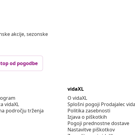
nske akcije, sezonske
top od pogodbe
vidaXL
program
O vidaXL
za vidaXL
Splošni pogoji Prodajalec vid
na področju trženja
Politika zasebnosti
Izjava o piškotkih
Pogoji prednostne dostave
Nastavitve piškotkov