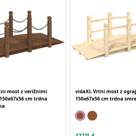
tni most z verižnimi
vidaXL Vrtni most z ogra
150x67x56 cm trdna
150x67x56 cm trdna smr
na
127
€
99