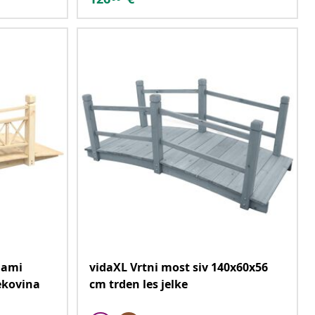
jami
vidaXL Vrtni most siv 140x60x56
ekovina
cm trden les jelke