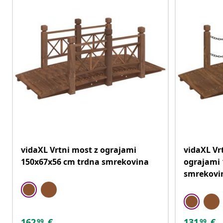
vidaXL Vrtni most z ograjami
vidaXL Vr
150x67x56 cm trdna smrekovina
ograjami 
smrekovi
162
€
131
€
99
99