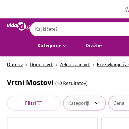
Prejšnja
Naslednja
Kategorije
Dražbe
Domov
Dom in vrt
Zelenica in vrt
Preživljanje č
Vrtni Mostovi
(10 Rezultatov)
Filtri
Kategoriji
Cena