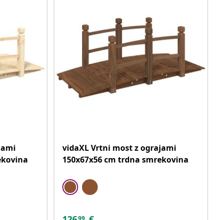
jami
vidaXL Vrtni most z ograjami
ekovina
150x67x56 cm trdna smrekovina
126
€
99