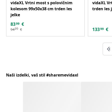
vidaXL Vrtni most s polovičnim
vidaXL Vr
kolesom 99x50x38 cm trden les
trden les 
jelke
83
€
99
133
€
99
99
94
€
Naši izdelki, vaš stil #sharemevidaxl