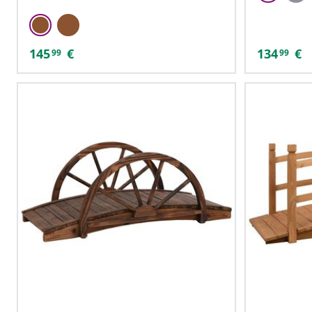
145
€
134
€
99
99