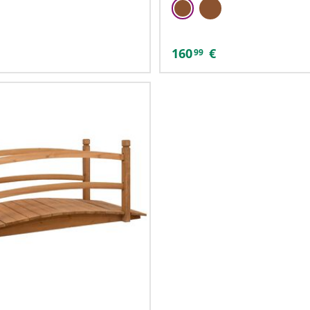
160
€
99