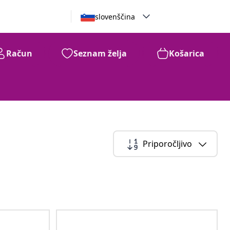
slovenščina
Račun
Seznam želja
Košarica
Priporočljivo