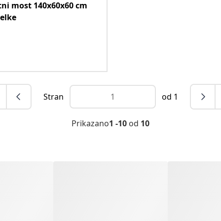
tni most 140x60x60 cm
jelke
Stran
od 1
Prikazano
1 -10
od
10