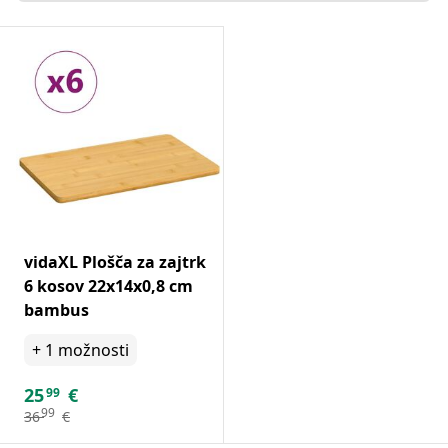
vidaXL Plošča za zajtrk
6 kosov 22x14x0,8 cm
bambus
+
1
možnosti
25
€
99
99
36
€