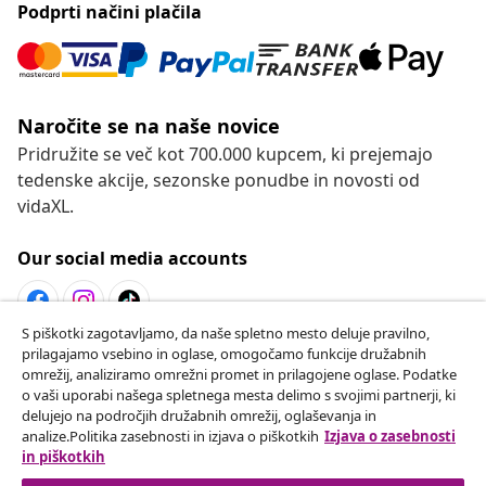
Podprti načini plačila
Naročite se na naše novice
Pridružite se več kot 700.000 kupcem, ki prejemajo
tedenske akcije, sezonske ponudbe in novosti od
vidaXL.
Our social media accounts
S piškotki zagotavljamo, da naše spletno mesto deluje pravilno,
prilagajamo vsebino in oglase, omogočamo funkcije družabnih
Odstop od pogodbe
omrežij, analiziramo omrežni promet in prilagojene oglase. Podatke
Oddaj zahtevek za odstop od naročila.
o vaši uporabi našega spletnega mesta delimo s svojimi partnerji, ki
delujejo na področjih družabnih omrežij, oglaševanja in
analize.Politika zasebnosti in izjava o piškotkih
Izjava o zasebnosti
Odstop od pogodbe
in piškotkih