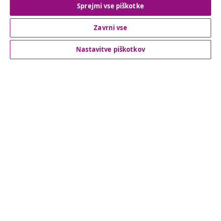
Sprejmi vse piškotke
Podpora za stranke
Zavrni vse
Nastavitve piškotkov
Poslovanje
vidaXL
Odkrijte več
© 2008-2026 vidaXL Spletna stran www.vidaxl.si je last vidaXL
Marketplace Europe B.V.