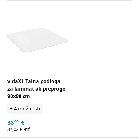
vidaXL Talna podloga
za laminat ali preprogo
90x90 cm
+
4
možnosti
36
€
99
37,02 € /m²