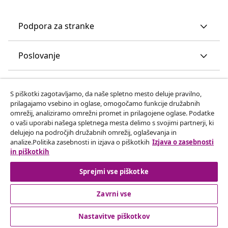
Podpora za stranke
Poslovanje
vidaXL
S piškotki zagotavljamo, da naše spletno mesto deluje pravilno,
prilagajamo vsebino in oglase, omogočamo funkcije družabnih
omrežij, analiziramo omrežni promet in prilagojene oglase. Podatke
Odkrijte več
o vaši uporabi našega spletnega mesta delimo s svojimi partnerji, ki
delujejo na področjih družabnih omrežij, oglaševanja in
analize.Politika zasebnosti in izjava o piškotkih
Izjava o zasebnosti
in piškotkih
Sprejmi vse piškotke
Zavrni vse
© 2008-2026 vidaXL Spletna stran www.vidaxl.si je last vidaXL
Marketplace Europe B.V.
Nastavitve piškotkov