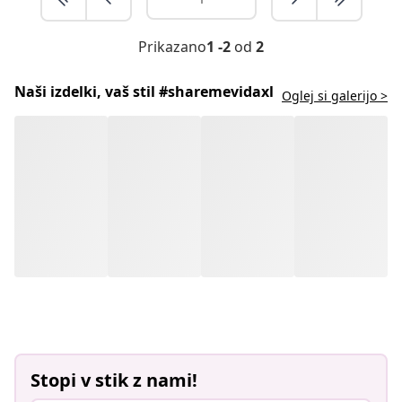
Prikazano
1 -2
od
2
Naši izdelki, vaš stil #sharemevidaxl
Oglej si galerijo >
Stopi v stik z nami!