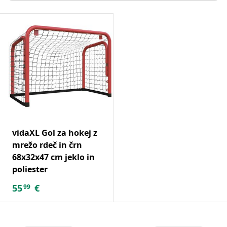
vidaXL Gol za hokej z
mrežo rdeč in črn
68x32x47 cm jeklo in
poliester
55
€
99