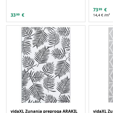
73
€
99
33
€
99
14,4 € /m²
vidaXL Zunanja preproga ARAKIL
vidaXL Z