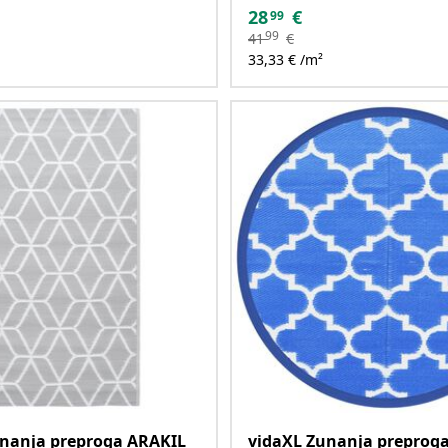
28
€
99
99
41
€
33,33 € /m²
unanja preproga ARAKIL
vidaXL Zunanja preprog