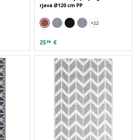
rjava Ø120 cm PP
+22
25
€
99