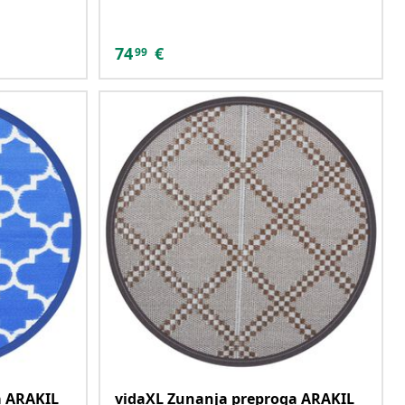
74
€
99
a ARAKIL
vidaXL Zunanja preproga ARAKIL