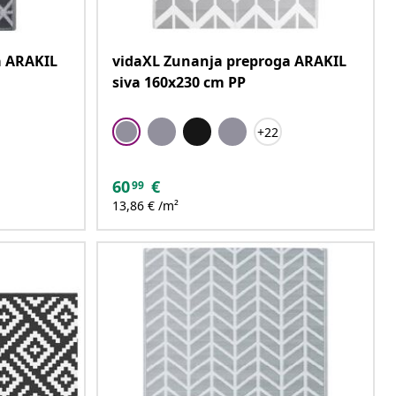
a ARAKIL
vidaXL Zunanja preproga ARAKIL
siva 160x230 cm PP
+22
60
€
99
13,86 € /m²