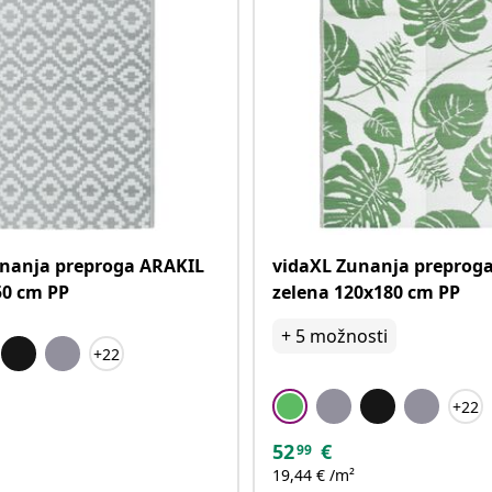
unanja preproga ARAKIL
vidaXL Zunanja preprog
50 cm PP
zelena 120x180 cm PP
+
5
možnosti
+22
+22
52
€
99
19,44 € /m²