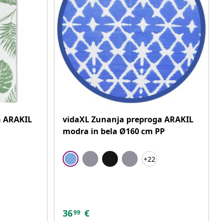
a ARAKIL
vidaXL Zunanja preproga ARAKIL
modra in bela Ø160 cm PP
+22
36
€
99