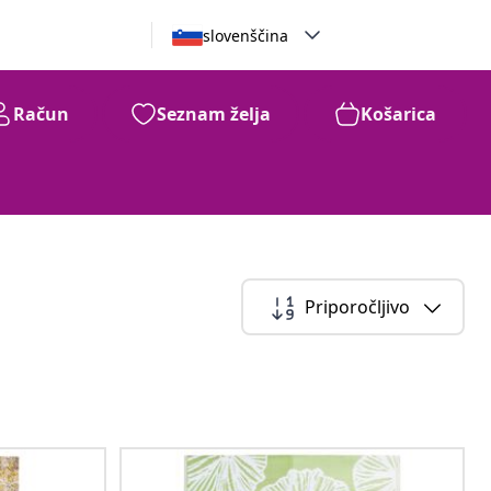
slovenščina
Račun
Seznam želja
Košarica
Priporočljivo