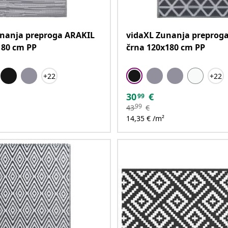
unanja preproga ARAKIL
vidaXL Zunanja preprog
180 cm PP
črna 120x180 cm PP
+22
+22
30
€
99
99
43
€
14,35 € /m²