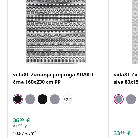
vidaXL Zunanja preproga ARAKIL
vidaXL Z
črna 160x230 cm PP
siva 80x1
+22
36
€
99
99
51
€
33
€
99
10,87 € /m²