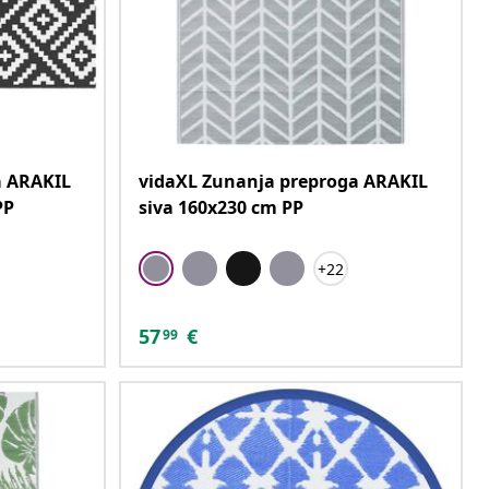
a ARAKIL
vidaXL Zunanja preproga ARAKIL
PP
siva 160x230 cm PP
+22
57
€
99