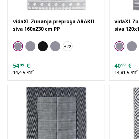
vidaXL Zunanja preproga ARAKIL
vidaXL Z
siva 160x230 cm PP
siva 120x
+22
54
€
40
€
99
99
14,4 € /m²
14,81 € /m²