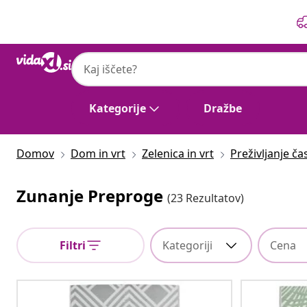
Prejšnja
Naslednja
Kategorije
Dražbe
Domov
Dom in vrt
Zelenica in vrt
Preživljanje č
Zunanje Preproge
(23 Rezultatov)
Filtri
Kategoriji
Cena