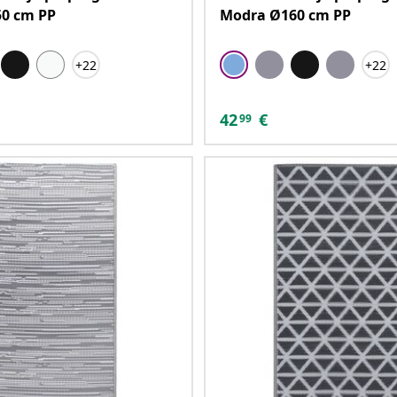
50 cm PP
Modra Ø160 cm PP
+22
+22
42
€
99