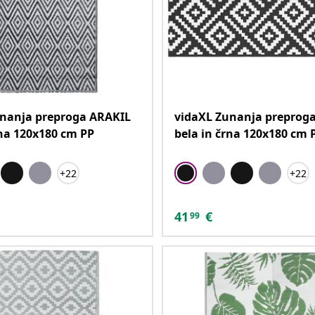
unanja preproga ARAKIL
vidaXL Zunanja preprog
rna 120x180 cm PP
bela in črna 120x180 cm 
+22
+22
41
€
99