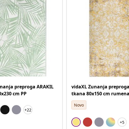
unanja preproga ARAKIL
vidaXL Zunanja preprog
0x230 cm PP
tkana 80x150 cm rumen
Novo
+22
+5