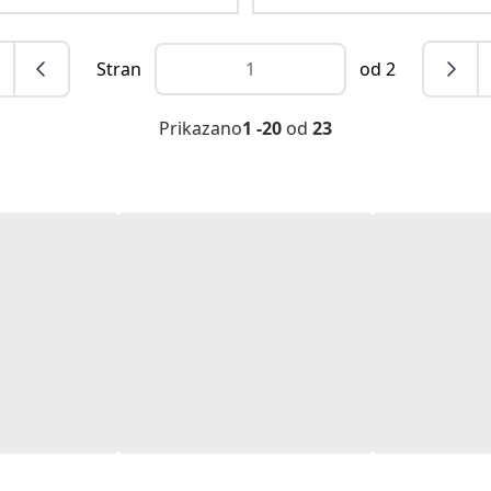
Stran
od 2
Prikazano
1 -20
od
23