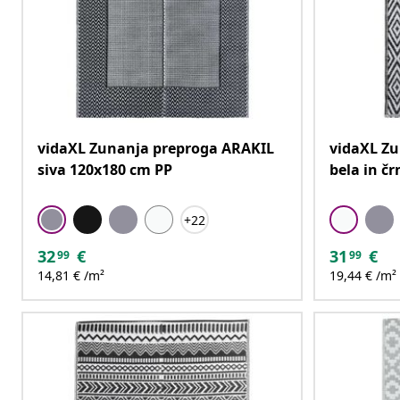
vidaXL Zunanja preproga ARAKIL
vidaXL Z
siva 120x180 cm PP
bela in č
+22
32
€
31
€
99
99
14,81 € /m²
19,44 € /m²