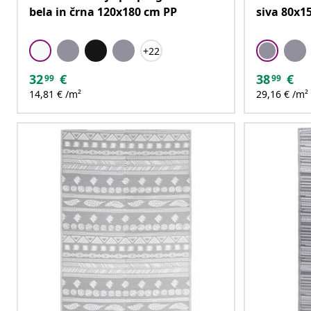
bela in črna 120x180 cm PP
siva 80x1
+22
32
€
38
€
99
99
14,81 € /m²
29,16 € /m²