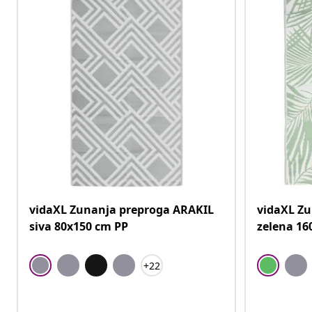
vidaXL Zunanja preproga ARAKIL
vidaXL Z
siva 80x150 cm PP
zelena 16
+22