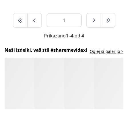
Prikazano
1 -4
od
4
Naši izdelki, vaš stil #sharemevidaxl
Oglej si galerijo >