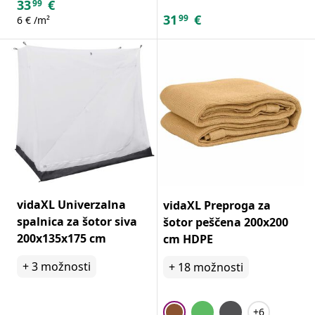
33
€
99
31
€
99
6 € /m²
vidaXL Univerzalna
vidaXL Preproga za
spalnica za šotor siva
šotor peščena 200x200
200x135x175 cm
cm HDPE
+
3
možnosti
+
18
možnosti
+6