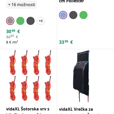
cm Poliester
+
16
možnosti
+6
30
€
99
99
32
€
33
€
99
8 € /m²
vidaXL Šotorska vrv s
vidaXL Vrečka za