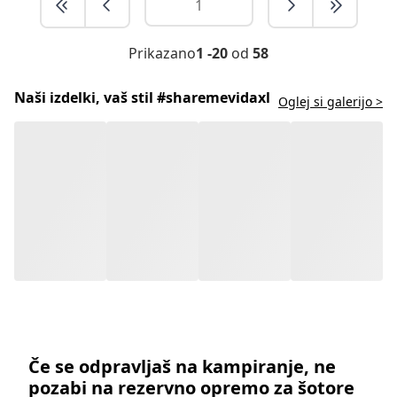
Prikazano
1 -20
od
58
Naši izdelki, vaš stil #sharemevidaxl
Oglej si galerijo >
Če se odpravljaš na kampiranje, ne
pozabi na rezervno opremo za šotore