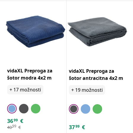
vidaXL Preproga za
vidaXL Preproga za
šotor modra 4x2 m
šotor antracitna 4x2 m
+
17
možnosti
+
19
možnosti
36
€
99
37
€
99
99
40
€