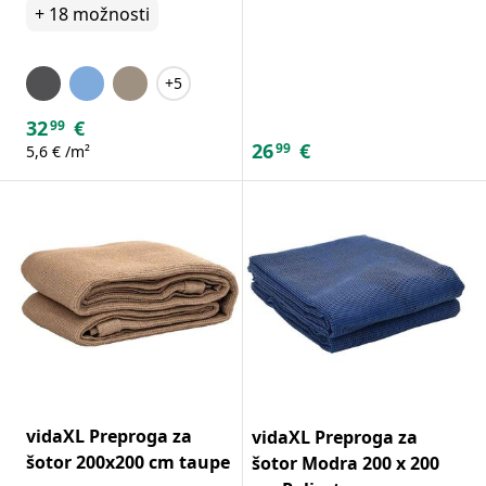
+
18
možnosti
+5
32
€
99
26
€
99
5,6 € /m²
vidaXL Preproga za
vidaXL Preproga za
šotor 200x200 cm taupe
šotor Modra 200 x 200