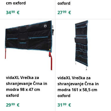
cm oxford
oxford
34
€
27
€
99
99
vidaXL Vrečka za
vidaXL Vrečka za
shranjevanje Črna in
shranjevanje Črna in
modra 98 x 47 cm
modra 161 x 58,5 cm
oxford
oxford
29
€
31
€
99
99