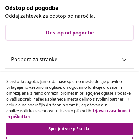
Odstop od pogodbe
Oddaj zahtevek za odstop od naročila.
Odstop od pogodbe
Podpora za stranke
Poslovanje
S piškotki zagotavljamo, da naše spletno mesto deluje pravilno,
prilagajamo vsebino in oglase, omogočamo funkcije družabnih
omrežij, analiziramo omrežni promet in prilagojene oglase. Podatke
vidaXL
o vaši uporabi našega spletnega mesta delimo s svojimi partnerji, ki
delujejo na področjih družabnih omrežij, oglaševanja in
analize.Politika zasebnosti in izjava o piškotkih
Izjava o zasebnosti
Odkrijte več
in piškotkih
Sprejmi vse piškotke