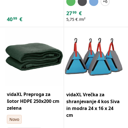
+6
27
€
99
40
€
99
5,75 € /m²
vidaXL Preproga za
vidaXL Vrečka za
šotor HDPE 250x200 cm
shranjevanje 4 kos Siva
zelena
in modra 24 x 16 x 24
cm
Novo