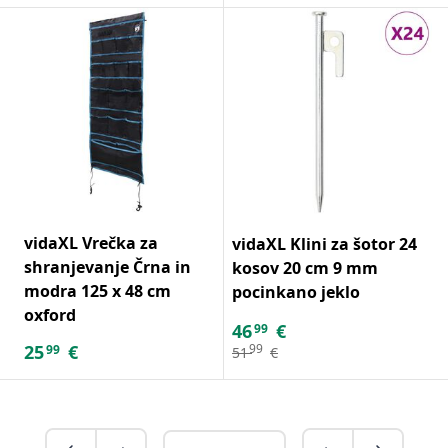
vidaXL Vrečka za
vidaXL Klini za šotor 24
shranjevanje Črna in
kosov 20 cm 9 mm
modra 125 x 48 cm
pocinkano jeklo
oxford
46
€
99
25
€
99
99
51
€