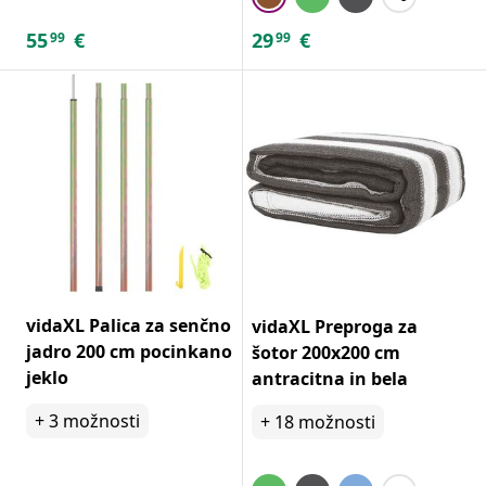
55
€
29
€
99
99
vidaXL Palica za senčno
vidaXL Preproga za
jadro 200 cm pocinkano
šotor 200x200 cm
jeklo
antracitna in bela
+
3
možnosti
+
18
možnosti