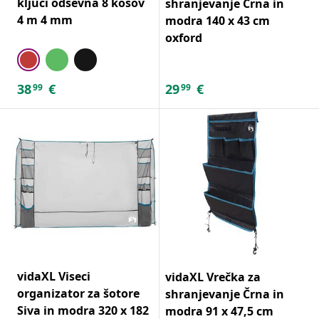
ključi odsevna 8 kosov
shranjevanje Črna in
4 m 4 mm
modra 140 x 43 cm
oxford
38
€
29
€
99
99
vidaXL Viseci
vidaXL Vrečka za
organizator za šotore
shranjevanje Črna in
Siva in modra 320 x 182
modra 91 x 47,5 cm