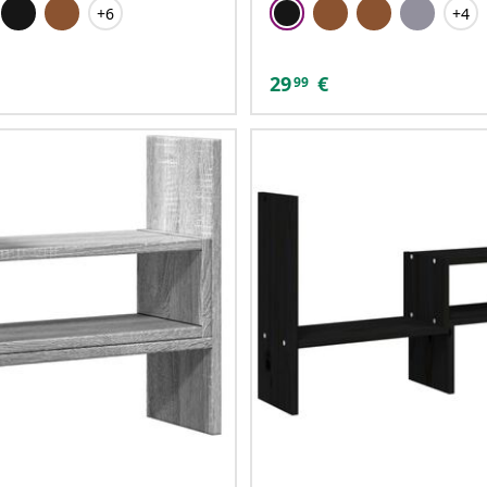
+6
+4
29
€
99