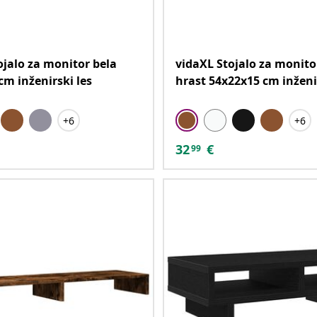
ojalo za monitor bela
vidaXL Stojalo za monito
cm inženirski les
hrast 54x22x15 cm inženir
+6
+6
32
€
99