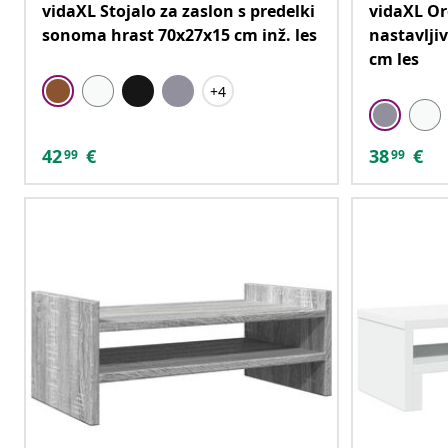
vidaXL Stojalo za zaslon s predelki
vidaXL Or
sonoma hrast 70x27x15 cm inž. les
nastavlji
cm les
+4
42
€
38
€
99
99