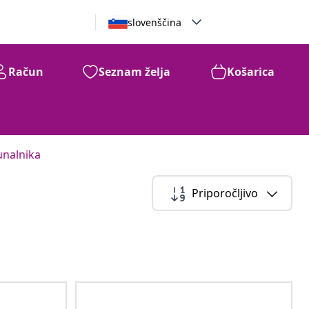
slovenščina
Račun
Seznam želja
Košarica
unalnika
Priporočljivo