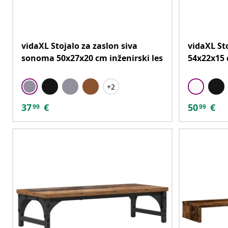
vidaXL Stojalo za zaslon siva
vidaXL St
sonoma 50x27x20 cm inženirski les
54x22x15 
+2
37
€
50
€
99
99