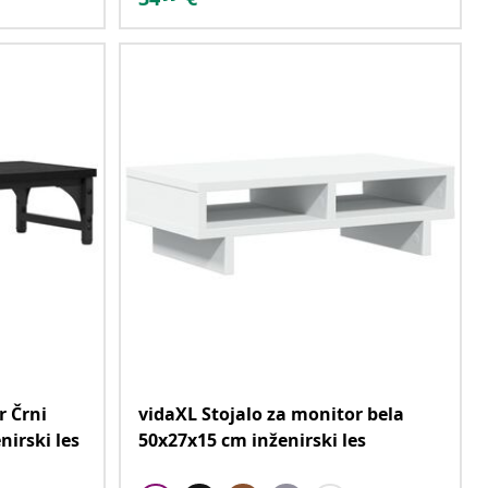
r Črni
vidaXL Stojalo za monitor bela
nirski les
50x27x15 cm inženirski les