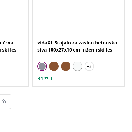
r črna
vidaXL Stojalo za zaslon betonsko
ski les
siva 100x27x10 cm inženirski les
+5
31
€
99