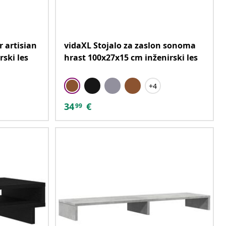
r artisian
vidaXL Stojalo za zaslon sonoma
ski les
hrast 100x27x15 cm inženirski les
+4
34
€
99