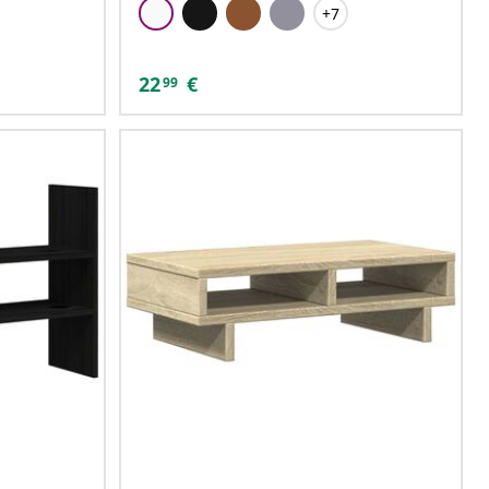
+7
22
€
99