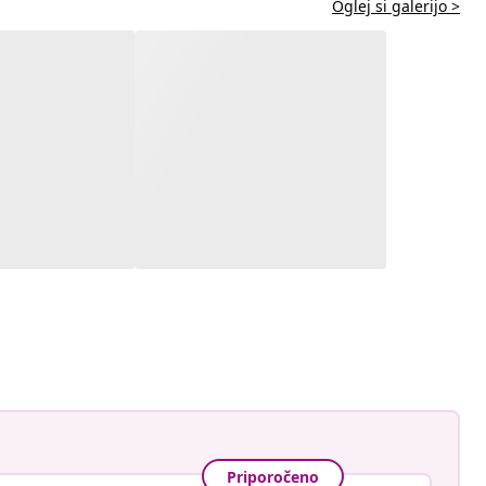
Oglej si galerijo >
Priporočeno