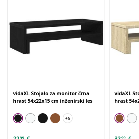
vidaXL Stojalo za monitor črna
vidaXL St
hrast 54x22x15 cm inženirski les
hrast 54x
+6
22
€
32
€
99
99