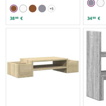
+5
38
€
34
€
99
99