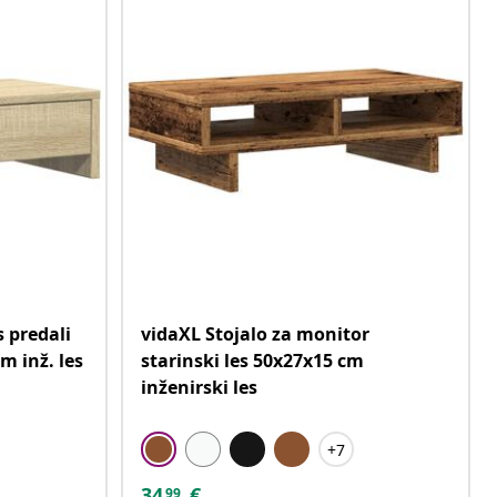
s predali
vidaXL Stojalo za monitor
 inž. les
starinski les 50x27x15 cm
inženirski les
+7
34
€
99