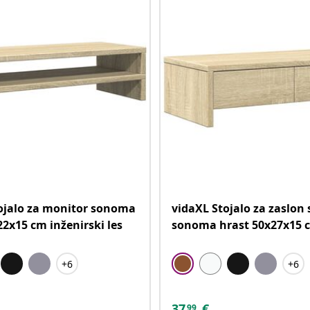
ojalo za monitor sonoma
vidaXL Stojalo za zaslon 
22x15 cm inženirski les
sonoma hrast 50x27x15 cm
+6
+6
37
€
99