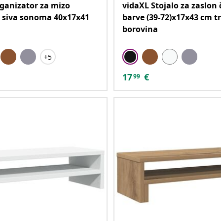
ganizator za mizo
vidaXL Stojalo za zaslon 
v siva sonoma 40x17x41
barve (39-72)x17x43 cm t
borovina
+5
17
€
99