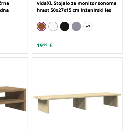
črne
vidaXL Stojalo za monitor sonoma
rdna
hrast 50x27x15 cm inženirski les
+7
19
€
99