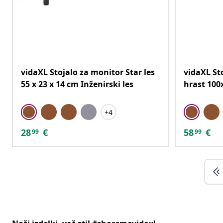
vidaXL Stojalo za monitor Star les
vidaXL St
55 x 23 x 14 cm Inženirski les
hrast 100
+4
28
€
58
€
99
99