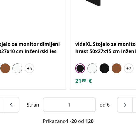
ojalo za monitor dimljeni
vidaXL Stojalo za monito
x27x10 cm inženirski les
hrast 50x27x15 cm inženir
+5
+7
21
€
99
Stran
od 6
Prikazano
1 -20
od
120