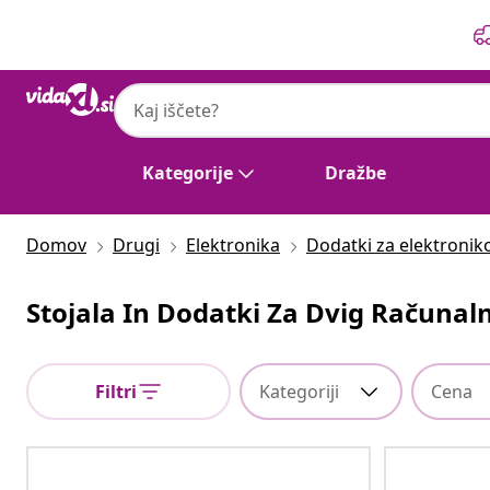
Prejšnja
Naslednja
Kategorije
Dražbe
Domov
Drugi
Elektronika
Dodatki za elektronik
Stojala In Dodatki Za Dvig Računal
Filtri
Kategoriji
Cena