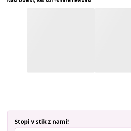
Naši izdelki, vaš stil #sharemevidaxl
Stopi v stik z nami!