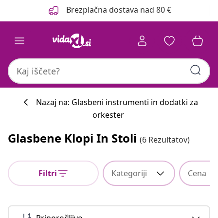
Prejšnja
Naslednja
Brezplačna dostava nad 80 €
Nazaj na: Glasbeni instrumenti in dodatki za
orkester
Glasbene Klopi In Stoli
(6 Rezultatov)
Filtri
Kategoriji
Cena
Priporočljivo