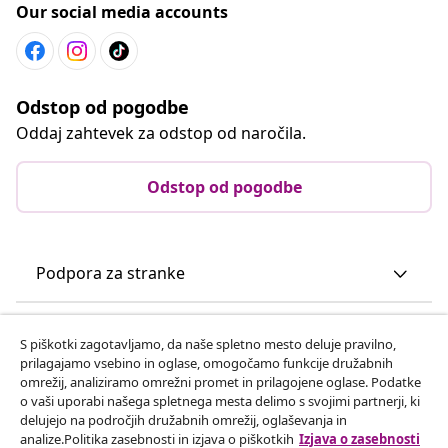
Our social media accounts
Odstop od pogodbe
Oddaj zahtevek za odstop od naročila.
Odstop od pogodbe
Podpora za stranke
Poslovanje
S piškotki zagotavljamo, da naše spletno mesto deluje pravilno,
prilagajamo vsebino in oglase, omogočamo funkcije družabnih
omrežij, analiziramo omrežni promet in prilagojene oglase. Podatke
vidaXL
o vaši uporabi našega spletnega mesta delimo s svojimi partnerji, ki
delujejo na področjih družabnih omrežij, oglaševanja in
analize.Politika zasebnosti in izjava o piškotkih
Izjava o zasebnosti
Odkrijte več