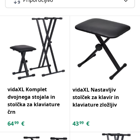
vidaXL Komplet
vidaXL Nastavljiv
dvojnega stojala in
stolček za klavir in
stolčka za klaviature
klaviature zložljiv
črn
64
€
43
€
99
99