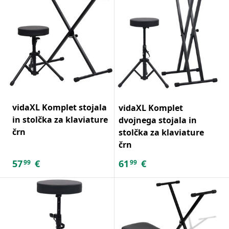
vidaXL Komplet stojala
vidaXL Komplet
in stolčka za klaviature
dvojnega stojala in
črn
stolčka za klaviature
črn
57
€
61
€
99
99