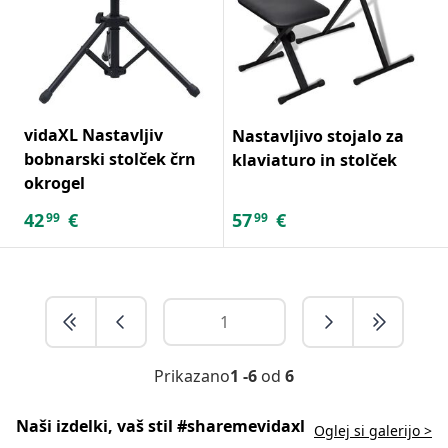
vidaXL Nastavljiv
Nastavljivo stojalo za
bobnarski stolček črn
klaviaturo in stolček
okrogel
42
€
57
€
99
99
Prikazano
1 -6
od
6
Naši izdelki, vaš stil #sharemevidaxl
Oglej si galerijo >