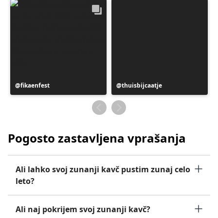
Objavo
fikaenfest
Objavo
thuisbijcaatje
je
je
objavil
objavil
Pogosto zastavljena vprašanja
Ali lahko svoj zunanji kavč pustim zunaj celo
leto?
Ali naj pokrijem svoj zunanji kavč?