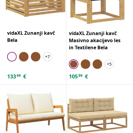
vidaXL Zunanji kavč
vidaXL Zunanji kavč
Bela
Masivno akacijevo les
in Textilene Bela
+7
+5
133
€
105
€
99
99