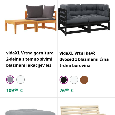
vidaXL Vrtna garnitura
vidaXL Vrtni kavč
2-delna s temno sivimi
dvosed z blazinami črna
blazinami akacijev les
trdna borovina
109
€
76
€
99
99