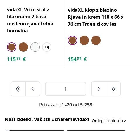
vidaXL Vrtni stol z
vidaXL klop z blazino
blazinami 2 kosa
Rjava in krem 110 x 66 x
medeno rjava trdna
76 cm Trden tikov les
borovina
+4
115
€
154
€
99
99
Prikazano
1 -20
od
5.258
Naši izdelki, vaš stil #sharemevidaxl
Oglej si galerijo >