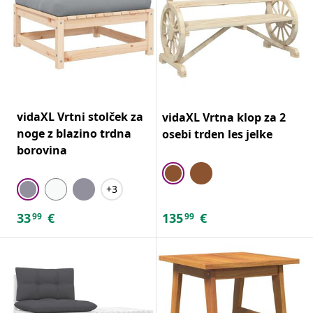
vidaXL Vrtni stolček za
vidaXL Vrtna klop za 2
noge z blazino trdna
osebi trden les jelke
borovina
+3
33
€
135
€
99
99