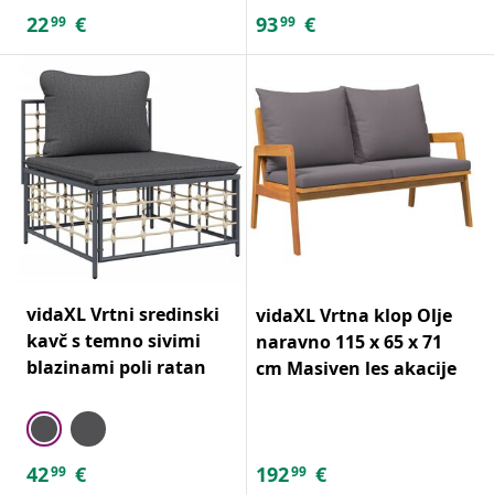
22
€
93
€
99
99
vidaXL Vrtni sredinski
vidaXL Vrtna klop Olje
kavč s temno sivimi
naravno 115 x 65 x 71
blazinami poli ratan
cm Masiven les akacije
42
€
192
€
99
99