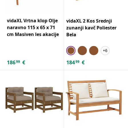
vidaXL Vrtna klop Olje
vidaXL 2 Kos Srednji
naravno 115 x 65 x 71
zunanji kavč Poliester
cm Masiven les akacije
Bela
+6
186
€
184
€
99
99