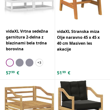
vidaXL Vrtna sedežna
vidaXL Stranska miza
garnitura 2-delna z
Olje naravno 45 x 45 x
blazinami bela trdna
40 cm Masiven les
borovina
akacije
+3
57
€
51
€
99
99