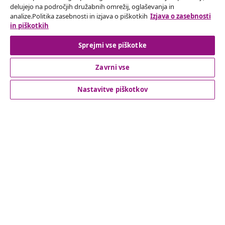
delujejo na področjih družabnih omrežij, oglaševanja in
analize.Politika zasebnosti in izjava o piškotkih
Izjava o zasebnosti
Odstop od pogodbe
in piškotkih
Oddaj zahtevek za odstop od naročila.
Sprejmi vse piškotke
Odstop od pogodbe
Zavrni vse
Nastavitve piškotkov
Podpora za stranke
Poslovanje
vidaXL
Odkrijte več