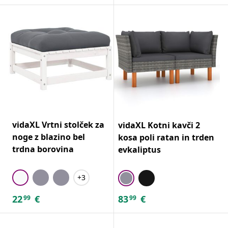
vidaXL Vrtni stolček za
vidaXL Kotni kavči 2
noge z blazino bel
kosa poli ratan in trden
trdna borovina
evkaliptus
+3
22
€
83
€
99
99