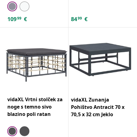
109
€
84
€
99
99
vidaXL Vrtni stolček za
vidaXL Zunanja
noge s temno sivo
Pohištvo Antracit 70 x
blazino poli ratan
70,5 x 32 cm Jeklo