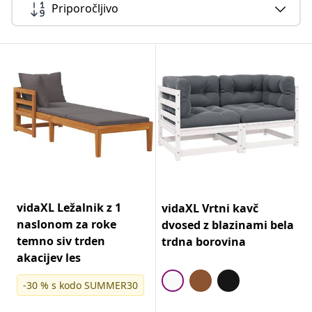
Priporočljivo
vidaXL Ležalnik z 1
vidaXL Vrtni kavč
naslonom za roke
dvosed z blazinami bela
temno siv trden
trdna borovina
akacijev les
-30 % s kodo SUMMER30