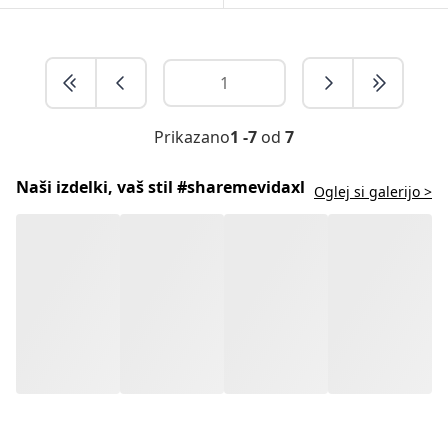
Prikazano
1 -7
od
7
Naši izdelki, vaš stil #sharemevidaxl
Oglej si galerijo >