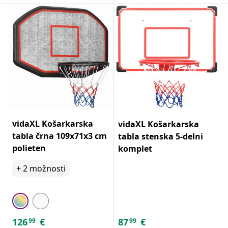
vidaXL Košarkarska
vidaXL Košarkarska
tabla črna 109x71x3 cm
tabla stenska 5-delni
polieten
komplet
+
2
možnosti
126
€
87
€
99
99