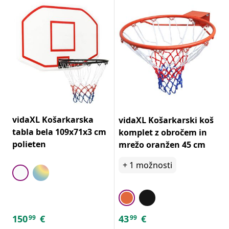
vidaXL Košarkarska
vidaXL Košarkarski koš
tabla bela 109x71x3 cm
komplet z obročem in
polieten
mrežo oranžen 45 cm
+
1
možnosti
150
€
43
€
99
99