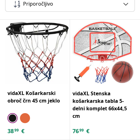
Priporočljivo
vidaXL Košarkarski
vidaXL Stenska
obroč črn 45 cm jeklo
košarkarska tabla 5-
delni komplet 66x44,5
cm
38
€
76
€
99
99