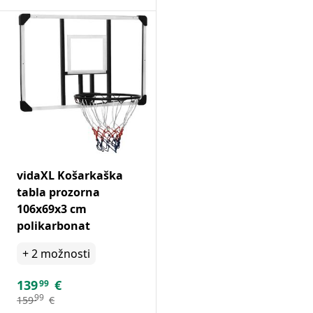
vidaXL Košarkaška
tabla prozorna
106x69x3 cm
polikarbonat
+
2
možnosti
139
€
99
99
159
€