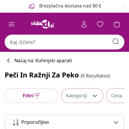
Prejšnja
Naslednja
Brezplačna dostava nad 80 €
Nazaj na: Kuhinjski aparati
Peči In Ražnji Za Peko
(6 Rezultatov)
Filtri
Kategoriji
Cena
Priporočljivo