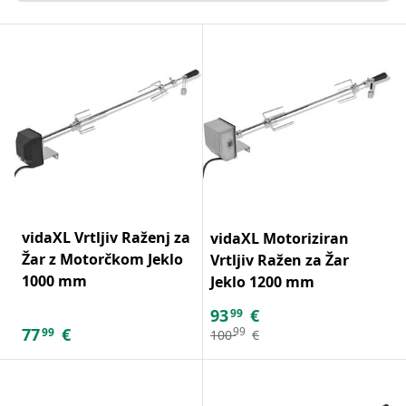
vidaXL Vrtljiv Raženj za
vidaXL Motoriziran
Žar z Motorčkom Jeklo
Vrtljiv Ražen za Žar
1000 mm
Jeklo 1200 mm
93
€
99
77
€
99
99
100
€