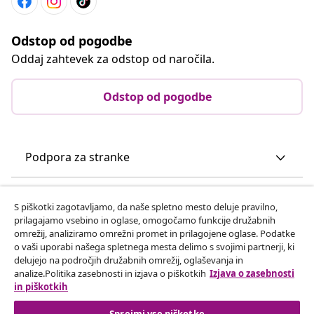
Odstop od pogodbe
Oddaj zahtevek za odstop od naročila.
Odstop od pogodbe
Podpora za stranke
Poslovanje
S piškotki zagotavljamo, da naše spletno mesto deluje pravilno,
prilagajamo vsebino in oglase, omogočamo funkcije družabnih
omrežij, analiziramo omrežni promet in prilagojene oglase. Podatke
vidaXL
o vaši uporabi našega spletnega mesta delimo s svojimi partnerji, ki
delujejo na področjih družabnih omrežij, oglaševanja in
analize.Politika zasebnosti in izjava o piškotkih
Izjava o zasebnosti
Odkrijte več
in piškotkih