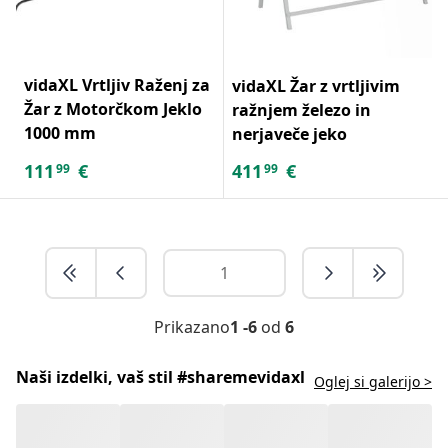
vidaXL Vrtljiv Raženj za
vidaXL Žar z vrtljivim
Žar z Motorčkom Jeklo
ražnjem železo in
1000 mm
nerjaveče jeko
111
€
411
€
99
99
Prikazano
1 -6
od
6
Naši izdelki, vaš stil #sharemevidaxl
Oglej si galerijo >