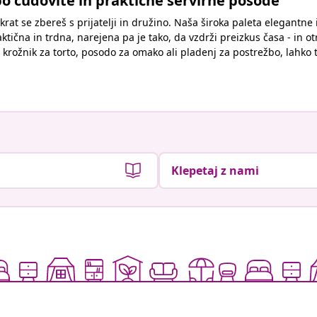
o čudovite in praktične servirne posode
rat se zbereš s prijatelji in družino. Naša široka paleta elegantn
ktična in trdna, narejena pa je tako, da vzdrži preizkus časa - in o
š krožnik za torto, posodo za omako ali pladenj za postrežbo, lahko 
Klepetaj z nami