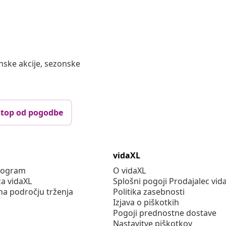
nske akcije, sezonske
top od pogodbe
vidaXL
program
O vidaXL
za vidaXL
Splošni pogoji Prodajalec vid
na področju trženja
Politika zasebnosti
Izjava o piškotkih
Pogoji prednostne dostave
Nastavitve piškotkov