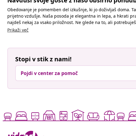
Navduši svoje goste z našo obširno ponudb
Obedovanje je pomemben del izkušnje, ki jo doživljaš doma. Tak
prijetno vzdušje. Naša posoda je elegantna in lepa, a hkrati pra
najdeš nekaj za vsako priložnost. Ne glede na to, ali potrebuje
Prikaži več
Stopi v stik z nami!
Pojdi v center za pomoč