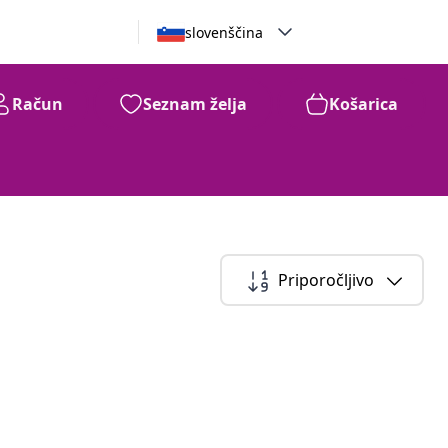
slovenščina
Račun
Seznam želja
Košarica
Priporočljivo