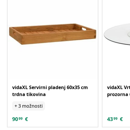
vidaXL Servirni pladenj 60x35 cm
vidaXL Vrt
trdna tikovina
prozorna 
+
3
možnosti
90
€
43
€
99
99