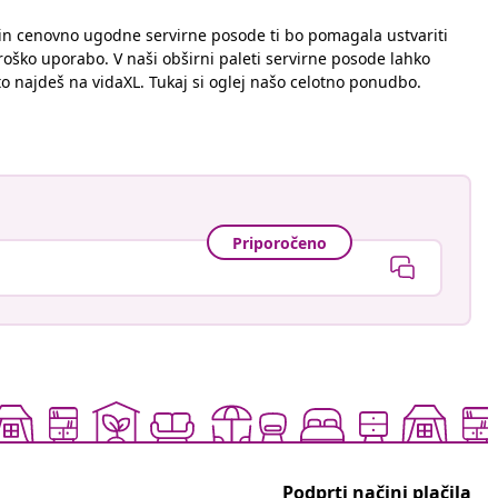
e in cenovno ugodne servirne posode ti bo pomagala ustvariti
troško uporabo. V naši obširni paleti servirne posode lahko
to najdeš na vidaXL. Tukaj si oglej našo celotno ponudbo.
Priporočeno
Podprti načini plačila