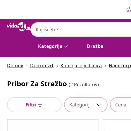
Prejšnja
Naslednja
Kategorije
Dražbe
Domov
Dom in vrt
Kuhinja in jedilnica
Namizni p
Pribor Za Strežbo
(2 Rezultatov)
Filtri
Kategoriji
Cena