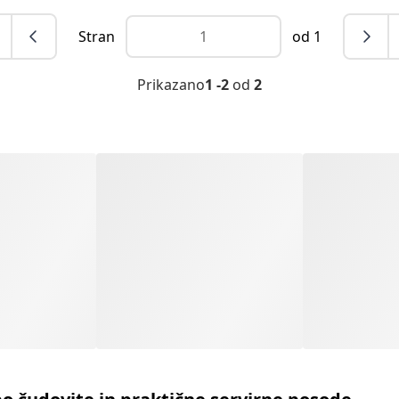
Stran
od 1
Prikazano
1 -2
od
2