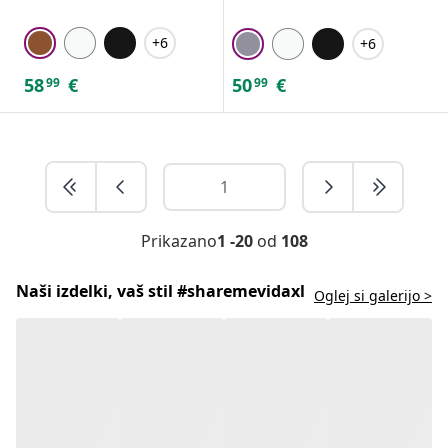
+6
+6
58
€
50
€
99
99
Prikazano
1 -20
od
108
Naši izdelki, vaš stil #sharemevidaxl
Oglej si galerijo >
Stopi v stik z nami!
Pojdi v center za pomoč