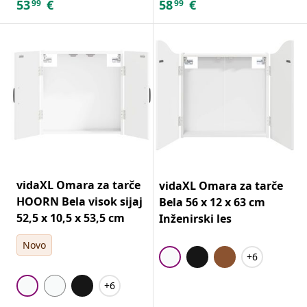
53
€
58
€
99
99
vidaXL Omara za tarče
vidaXL Omara za tarče
HOORN Bela visok sijaj
Bela 56 x 12 x 63 cm
52,5 x 10,5 x 53,5 cm
Inženirski les
Novo
+6
+6