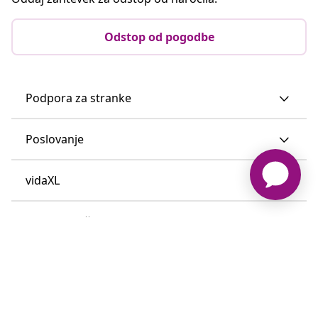
vidaXL
Odkrijte več
© 2008-2026 vidaXL Spletna stran www.vidaxl.si je last vidaXL
Marketplace Europe B.V.