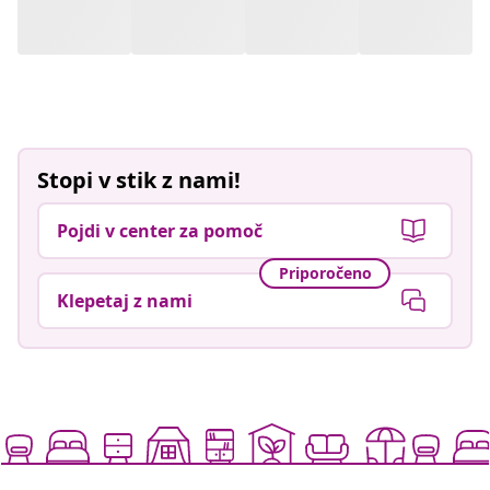
Priporočeno
Klepetaj z nami
Živite za manj
Podprti načini plačila
Naročite se na naše novice
Pridružite se več kot 700.000 kupcem, ki prejemajo