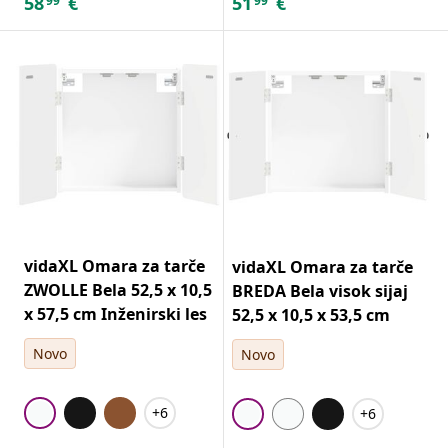
58
€
51
€
99
99
vidaXL Omara za tarče
vidaXL Omara za tarče
ZWOLLE Bela 52,5 x 10,5
BREDA Bela visok sijaj
x 57,5 cm Inženirski les
52,5 x 10,5 x 53,5 cm
Novo
Novo
+6
+6