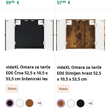
59
€
57
€
99
99
vidaXL Omara za tarče
vidaXL Omara za tarče
EDE Črna 52,5 x 10,5 x
EDE Dimljen hrast 52,5
53,5 cm Inženirski les
x 10,5 x 53,5 cm
Novo
Novo
+6
+6