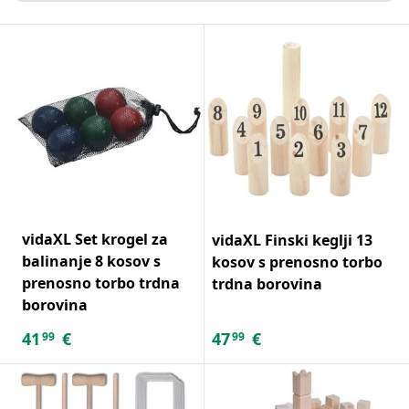
vidaXL Set krogel za
vidaXL Finski keglji 13
balinanje 8 kosov s
kosov s prenosno torbo
prenosno torbo trdna
trdna borovina
borovina
41
€
47
€
99
99