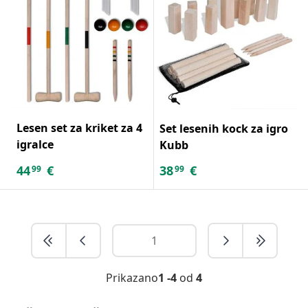
Lesen set za kriket za 4
Set lesenih kock za igro
igralce
Kubb
44
€
38
€
99
99
Prikazano
1 -4
od
4