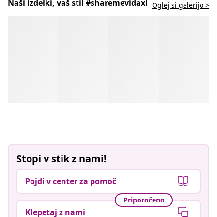
Naši izdelki, vaš stil #sharemevidaxl
Oglej si galerijo >
Stopi v stik z nami!
Pojdi v center za pomoč
Priporočeno
Klepetaj z nami