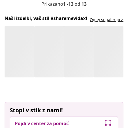
Prikazano
1 -13
od
13
Naši izdelki, vaš stil #sharemevidaxl
Oglej si galerijo >
Stopi v stik z nami!
Pojdi v center za pomoč
Priporočeno
Klepetaj z nami