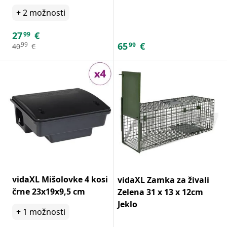
+
2
možnosti
27
€
99
65
€
99
99
40
€
vidaXL Mišolovke 4 kosi
vidaXL Zamka za živali
črne 23x19x9,5 cm
Zelena 31 x 13 x 12cm
Jeklo
+
1
možnosti