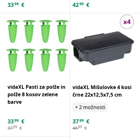
33
€
42
€
99
99
vidaXL Pasti za polže in
vidaXL Mišolovke 4 kosi
polže 8 kosov zelene
črne 22x12,5x7,5 cm
barve
+
2
možnosti
33
€
37
€
99
99
99
99
37
€
46
€