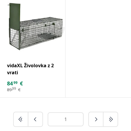
vidaXL Živolovka z 2
vrati
84
€
99
99
89
€