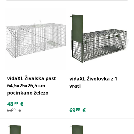
vidaXL Živalska past
vidaXL Živolovka z 1
64,5x25x26,5 cm
vrati
pocinkano železo
48
€
99
69
€
99
99
53
€