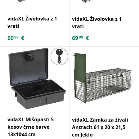
vidaXL Živolovka z 1
vidaXL Živolovka z 1
vrati
vrati
69
€
69
€
99
99
vidaXL Mišopasti 5
vidaXL Zamka za živali
kosov črne barve
Antracit 61 x 20 x 21,5
13x10x4 cm
cm Jeklo