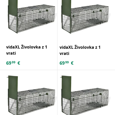
vidaXL Živolovka z 1
vidaXL Živolovka z 1
vrati
vrati
69
€
69
€
99
99