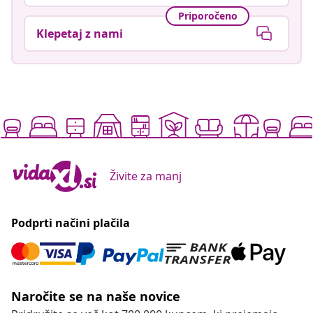
Živite za manj
Podprti načini plačila
Naročite se na naše novice
Pridružite se več kot 700.000 kupcem, ki prejemajo
tedenske akcije, sezonske ponudbe in novosti od
vidaXL.
Our social media accounts
Odstop od pogodbe
Oddaj zahtevek za odstop od naročila.