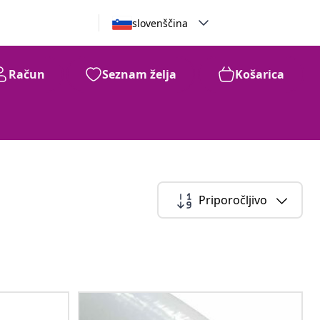
slovenščina
Račun
Seznam želja
Košarica
Priporočljivo