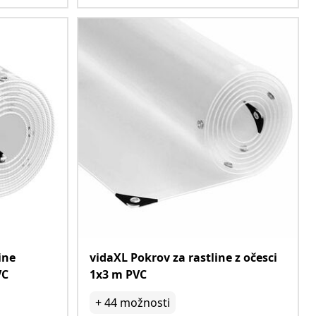
ine
vidaXL Pokrov za rastline z očesci
VC
1x3 m PVC
+
44
možnosti