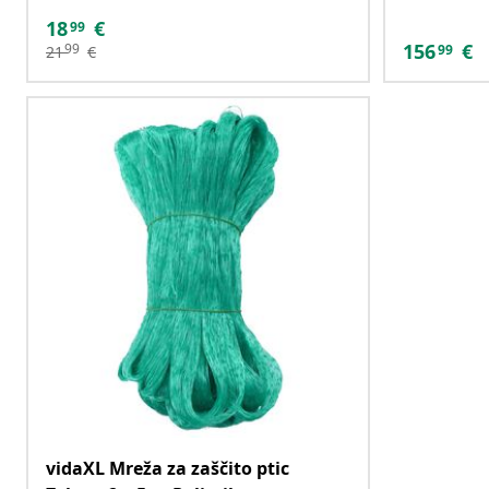
18
€
99
156
€
99
99
21
€
vidaXL Mreža za zaščito ptic