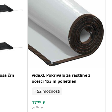
kosa črn
vidaXL Pokrivalo za rastline z
očesci 1x3 m polietilen
+
52
možnosti
17
€
99
99
21
€