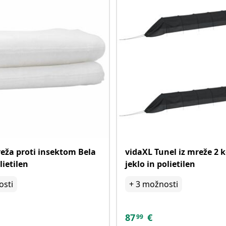
eža proti insektom Bela
vidaXL Tunel iz mreže 2 
lietilen
jeklo in polietilen
sti
+
3
možnosti
87
€
99