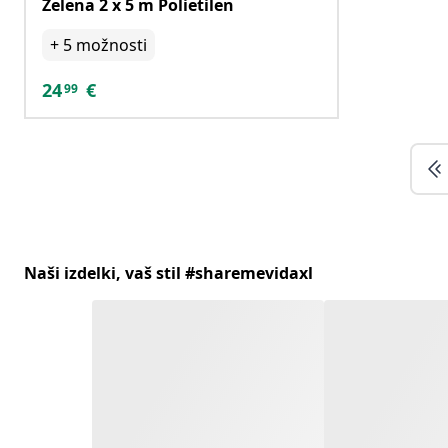
Zelena 2 x 5 m Polietilen
+
5
možnosti
24
€
99
Naši izdelki, vaš stil #sharemevidaxl