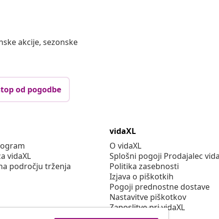
nske akcije, sezonske
top od pogodbe
vidaXL
program
O vidaXL
za vidaXL
Splošni pogoji Prodajalec vid
na področju trženja
Politika zasebnosti
Izjava o piškotkih
Pogoji prednostne dostave
Nastavitve piškotkov
Zaposlitve pri vidaXL
Securitate