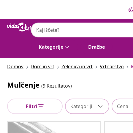
Prejšnja
Naslednja
Kategorije
Dražbe
Domov
Dom in vrt
Zelenica in vrt
Vrtnarstvo
Mulčenje
(9 Rezultatov)
Filtri
Kategoriji
Cena