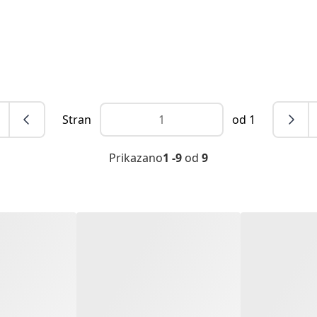
Stran
od 1
Prikazano
1 -9
od
9