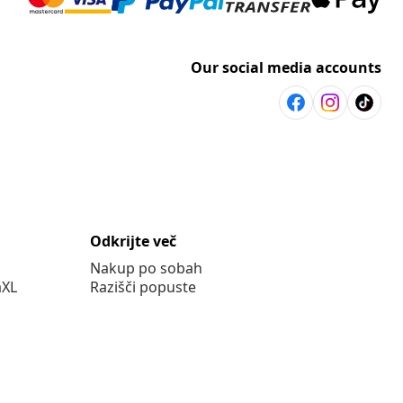
Our social media accounts
Odkrijte več
Nakup po sobah
aXL
Razišči popuste