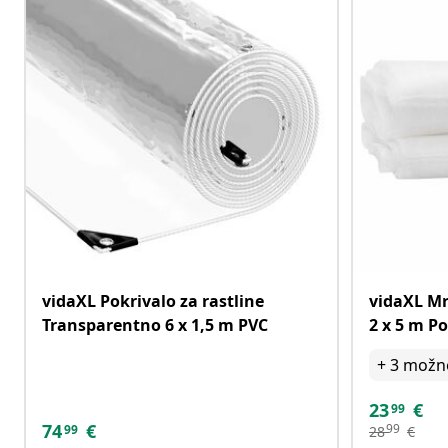
vidaXL Pokrivalo za rastline
vidaXL Mr
Transparentno 6 x 1,5 m PVC
2 x 5 m Po
+
3
možno
23
€
99
74
€
99
99
28
€