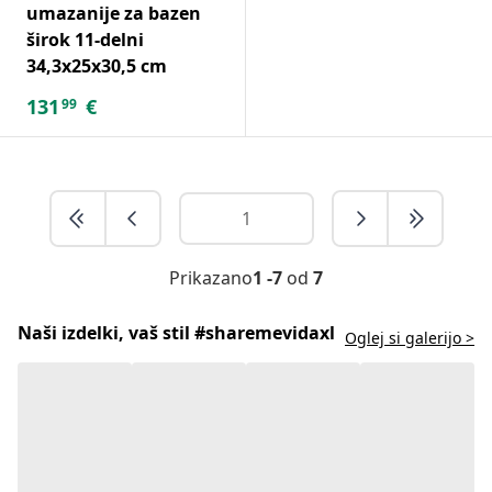
umazanije za bazen
širok 11-delni
34,3x25x30,5 cm
131
€
99
Prikazano
1 -7
od
7
Naši izdelki, vaš stil #sharemevidaxl
Oglej si galerijo >