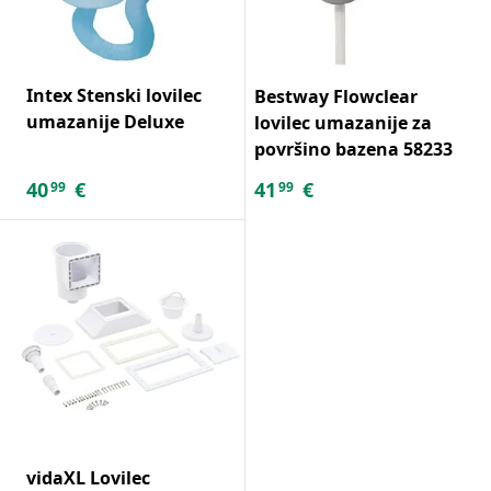
Intex Stenski lovilec
Bestway Flowclear
umazanije Deluxe
lovilec umazanije za
površino bazena 58233
40
€
41
€
99
99
vidaXL Lovilec