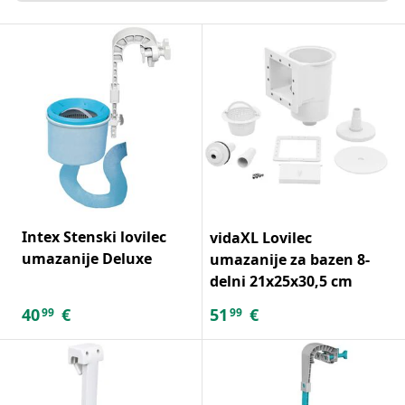
Intex Stenski lovilec
vidaXL Lovilec
umazanije Deluxe
umazanije za bazen 8-
delni 21x25x30,5 cm
40
€
51
€
99
99