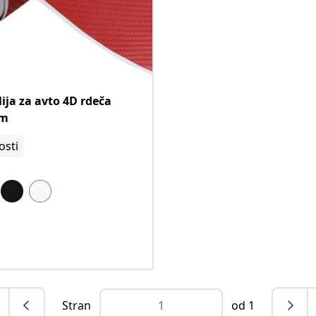
ija za avto 4D rdeča
cm
sti
Stran
od 1