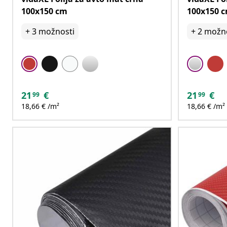
100x150 cm
100x150 
+
3
možnosti
+
2
možno
21
€
21
€
99
99
18,66 € /m²
18,66 € /m²