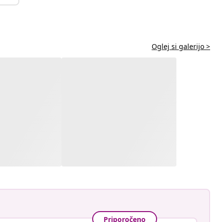
Oglej si galerijo >
Priporočeno