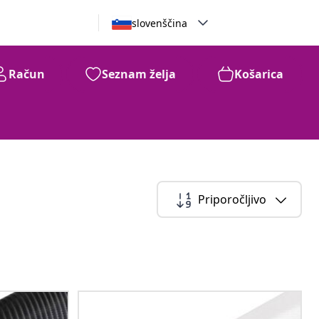
slovenščina
Račun
Seznam želja
Košarica
Priporočljivo