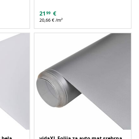
21
€
99
20,66 € /m²
 bela
vidaXL Folija za avto mat srebrna