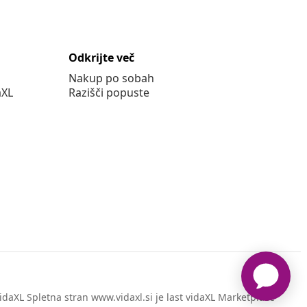
Odkrijte več
Nakup po sobah
aXL
Razišči popuste
daXL Spletna stran www.vidaxl.si je last vidaXL Marketplace