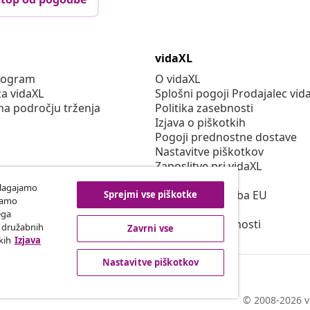
vidaXL
program
O vidaXL
za vidaXL
Splošni pogoji Prodajalec vid
na področju trženja
Politika zasebnosti
Izjava o piškotkih
Pogoji prednostne dostave
Nastavitve piškotkov
Zaposlitve pri vidaXL
Securitate
ilagajamo
Odgovorna oseba EU
Sprejmi vse piškotke
iramo
Politiko EPR
ega
Izjava o dostopnosti
h družabnih
Zavrni vse
kih
Izjava
Nastavitve piškotkov
© 2008-2026 vi