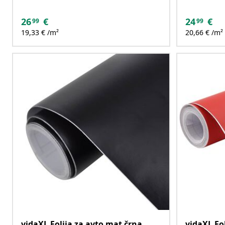
26
€
24
€
99
99
19,33 € /m²
20,66 € /m²
vidaXL Folija za avto mat črna
vidaXL Fo