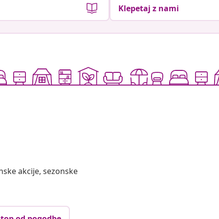
Klepetaj z nami
nske akcije, sezonske
top od pogodbe