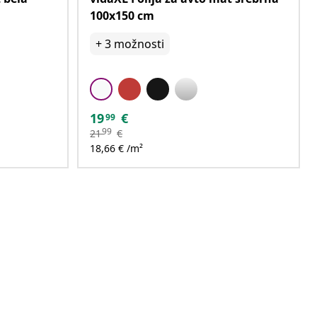
100x150 cm
+
3
možnosti
19
€
99
99
21
€
18,66 € /m²