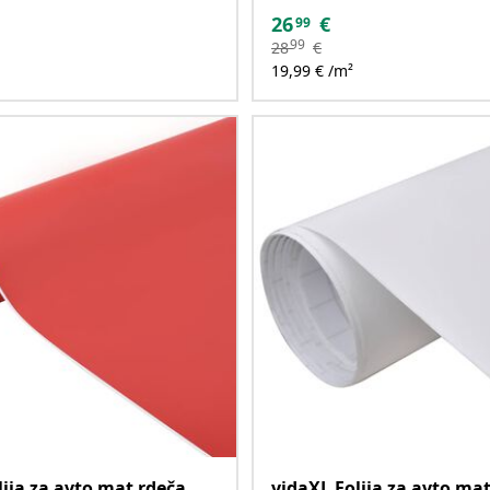
26
€
99
99
28
€
19,99 € /m²
lija za avto mat rdeča
vidaXL Folija za avto mat