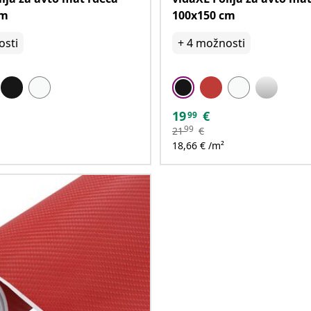
cm
100x150 cm
sti
+
4
možnosti
19
€
99
99
21
€
18,66 € /m²