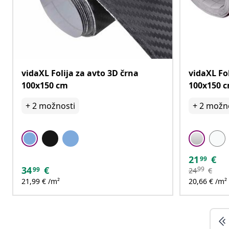
vidaXL Folija za avto 3D črna
vidaXL Fol
100x150 cm
100x150 
+
2
možnosti
+
2
možno
21
€
99
34
€
99
99
24
€
21,99 € /m²
20,66 € /m²