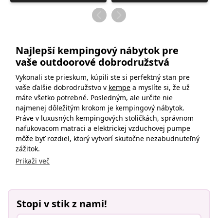
je
je
objavil
objavil
Najlepší kempingový nábytok pre
vaše outdoorové dobrodružstvá
Vykonali ste prieskum, kúpili ste si perfektný stan pre
vaše ďalšie dobrodružstvo v
kempe
a myslíte si, že už
máte všetko potrebné. Posledným, ale určite nie
najmenej dôležitým krokom je kempingový nábytok.
Práve v luxusných kempingových stoličkách, správnom
nafukovacom matraci a elektrickej vzduchovej pumpe
môže byť rozdiel, ktorý vytvorí skutočne nezabudnuteľný
zážitok.
Prikaži več
Stopi v stik z nami!