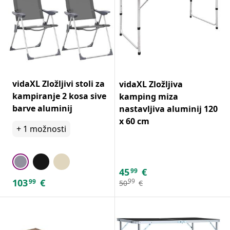
vidaXL Zložljivi stoli za
vidaXL Zložljiva
kampiranje 2 kosa sive
kamping miza
barve aluminij
nastavljiva aluminij 120
x 60 cm
+
1
možnosti
45
€
99
103
€
99
99
50
€