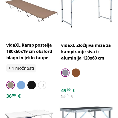
vidaXL Kamp postelja
vidaXL Zložljiva miza za
180x60x19 cm oksford
kampiranje siva iz
blago in jeklo taupe
aluminija 120x60 cm
+
1
možnosti
+2
49
€
99
36
€
99
99
53
€