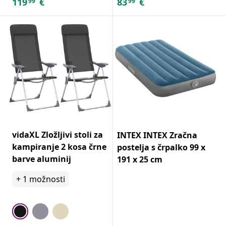
119
€
83
€
99
99
vidaXL Zložljivi stoli za
INTEX INTEX Zračna
kampiranje 2 kosa črne
postelja s črpalko 99 x
barve aluminij
191 x 25 cm
+
1
možnosti