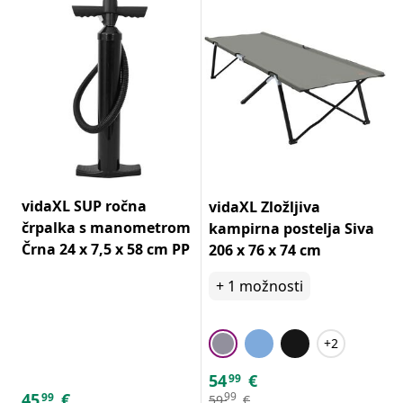
vidaXL SUP ročna
vidaXL Zložljiva
črpalka s manometrom
kampirna postelja Siva
Črna 24 x 7,5 x 58 cm PP
206 x 76 x 74 cm
+
1
možnosti
+2
54
€
99
45
€
99
99
59
€