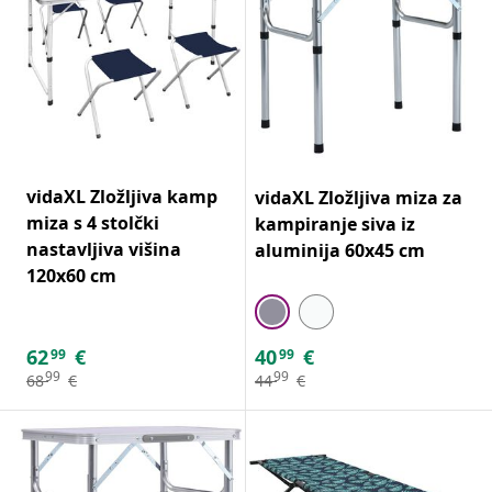
vidaXL Zložljiva kamp
vidaXL Zložljiva miza za
miza s 4 stolčki
kampiranje siva iz
nastavljiva višina
aluminija 60x45 cm
120x60 cm
62
€
40
€
99
99
99
99
68
€
44
€