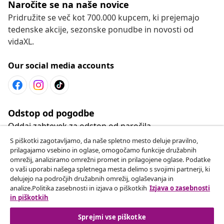
Naročite se na naše novice
Pridružite se več kot 700.000 kupcem, ki prejemajo
tedenske akcije, sezonske ponudbe in novosti od
vidaXL.
Our social media accounts
Odstop od pogodbe
Oddaj zahtevek za odstop od naročila.
S piškotki zagotavljamo, da naše spletno mesto deluje pravilno,
prilagajamo vsebino in oglase, omogočamo funkcije družabnih
Odstop od pogodbe
omrežij, analiziramo omrežni promet in prilagojene oglase. Podatke
o vaši uporabi našega spletnega mesta delimo s svojimi partnerji, ki
delujejo na področjih družabnih omrežij, oglaševanja in
analize.Politika zasebnosti in izjava o piškotkih
Izjava o zasebnosti
Podpora za stranke
in piškotkih
Sprejmi vse piškotke