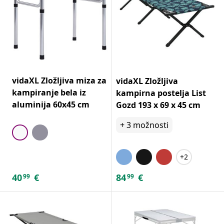
vidaXL Zložljiva miza za
vidaXL Zložljiva
kampiranje bela iz
kampirna postelja List
aluminija 60x45 cm
Gozd 193 x 69 x 45 cm
+
3
možnosti
+2
40
€
84
€
99
99