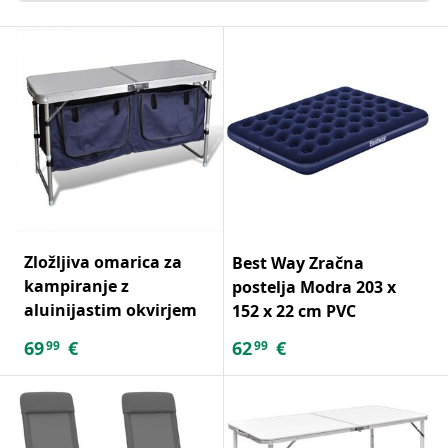
Zložljiva omarica za
Best Way Zračna
kampiranje z
postelja Modra 203 x
aluinijastim okvirjem
152 x 22 cm PVC
69
€
62
€
99
99