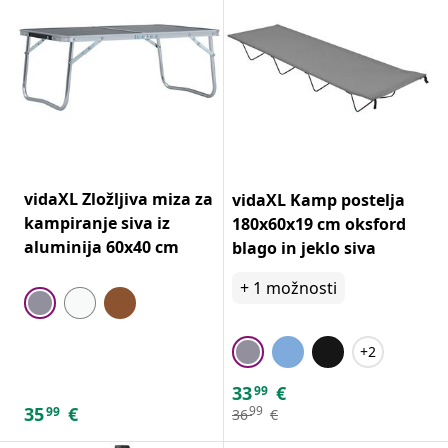
vidaXL Zložljiva miza za
vidaXL Kamp postelja
kampiranje siva iz
180x60x19 cm oksford
aluminija 60x40 cm
blago in jeklo siva
+
1
možnosti
+2
33
€
99
35
€
99
99
36
€