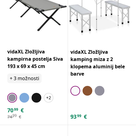
vidaXL Zložljiva
vidaXL Zložljiva
kampirna postelja Siva
kamping miza z 2
193 x 69 x 45 cm
klopema aluminij bele
barve
+
3
možnosti
+2
70
€
99
93
€
99
99
74
€