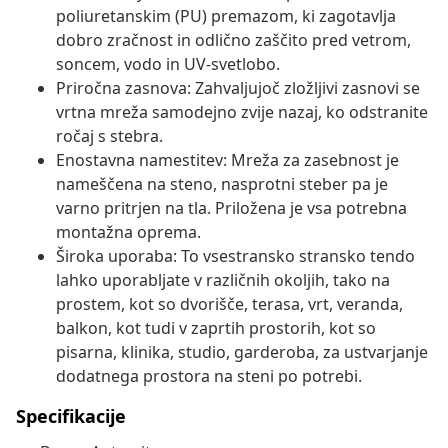
poliuretanskim (PU) premazom, ki zagotavlja
dobro zračnost in odlično zaščito pred vetrom,
soncem, vodo in UV-svetlobo.
Priročna zasnova: Zahvaljujoč zložljivi zasnovi se
vrtna mreža samodejno zvije nazaj, ko odstranite
ročaj s stebra.
Enostavna namestitev: Mreža za zasebnost je
nameščena na steno, nasprotni steber pa je
varno pritrjen na tla. Priložena je vsa potrebna
montažna oprema.
Široka uporaba: To vsestransko stransko tendo
lahko uporabljate v različnih okoljih, tako na
prostem, kot so dvorišče, terasa, vrt, veranda,
balkon, kot tudi v zaprtih prostorih, kot so
pisarna, klinika, studio, garderoba, za ustvarjanje
dodatnega prostora na steni po potrebi.
Specifikacije