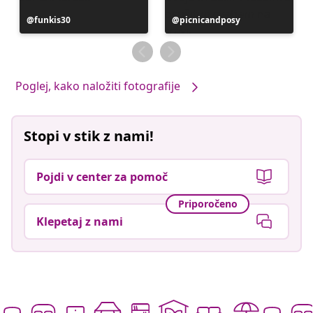
Objavo
funkis30
Objavo
picnicandposy
je
je
objavil
objavil
Poglej, kako naložiti fotografije
Stopi v stik z nami!
Pojdi v center za pomoč
Priporočeno
Klepetaj z nami