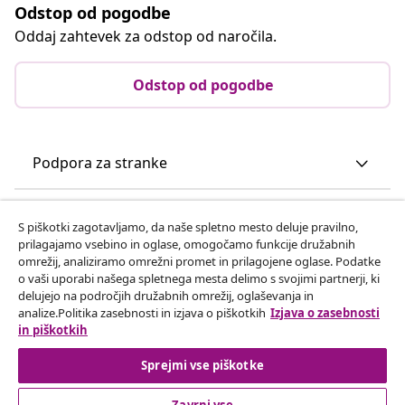
Odstop od pogodbe
Oddaj zahtevek za odstop od naročila.
Odstop od pogodbe
Podpora za stranke
Poslovanje
S piškotki zagotavljamo, da naše spletno mesto deluje pravilno,
prilagajamo vsebino in oglase, omogočamo funkcije družabnih
omrežij, analiziramo omrežni promet in prilagojene oglase. Podatke
vidaXL
o vaši uporabi našega spletnega mesta delimo s svojimi partnerji, ki
delujejo na področjih družabnih omrežij, oglaševanja in
analize.Politika zasebnosti in izjava o piškotkih
Izjava o zasebnosti
Odkrijte več
in piškotkih
Sprejmi vse piškotke