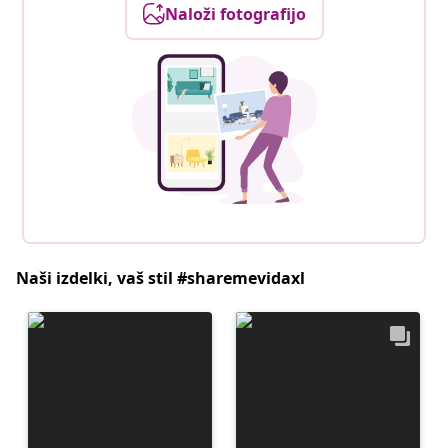
Naloži fotografijo
Naši izdelki, vaš stil #sharemevidaxl