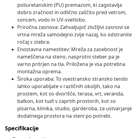
poliuretanskim (PU) premazom, ki zagotavlja
dobro zračnost in odlično zaščito pred vetrom,
soncem, vodo in UV-svetlobo.
Priročna zasnova: Zahvaljujoč zložljivi zasnovi se
vrtna mreža samodejno zvije nazaj, ko odstranite
ročaj s stebra.
Enostavna namestitev: Mreža za zasebnost je
nameščena na steno, nasprotni steber pa je
varno pritrjen na tla. Priložena je vsa potrebna
montažna oprema.
Široka uporaba: To vsestransko stransko tendo
lahko uporabljate v različnih okoljih, tako na
prostem, kot so dvorišče, terasa, vrt, veranda,
balkon, kot tudi v zaprtih prostorih, kot so
pisarna, klinika, studio, garderoba, za ustvarjanje
dodatnega prostora na steni po potrebi.
Specifikacije