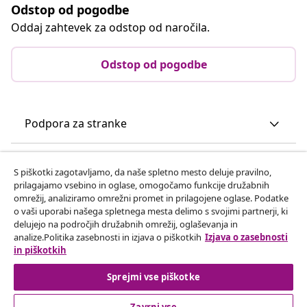
Odstop od pogodbe
Oddaj zahtevek za odstop od naročila.
Odstop od pogodbe
Podpora za stranke
Poslovanje
S piškotki zagotavljamo, da naše spletno mesto deluje pravilno,
prilagajamo vsebino in oglase, omogočamo funkcije družabnih
omrežij, analiziramo omrežni promet in prilagojene oglase. Podatke
vidaXL
o vaši uporabi našega spletnega mesta delimo s svojimi partnerji, ki
delujejo na področjih družabnih omrežij, oglaševanja in
analize.Politika zasebnosti in izjava o piškotkih
Izjava o zasebnosti
Odkrijte več
in piškotkih
Sprejmi vse piškotke