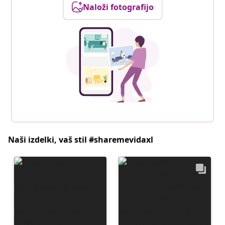
Naloži fotografijo
Naši izdelki, vaš stil #sharemevidaxl