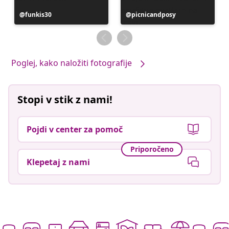
Objavo
funkis30
Objavo
picnicandposy
je
je
objavil
objavil
Poglej, kako naložiti fotografije
Stopi v stik z nami!
Pojdi v center za pomoč
Priporočeno
Klepetaj z nami