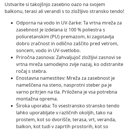
Ustvarite si takojšnjo zasebno oazo na svojem
balkonu, terasi ali verandi s to zložljivo stransko tendo!
Odporna na vodo in UV-žarke: Ta vrtna mreža za
zasebnost je izdelana iz 100 % poliestra s
poliuretanskim (PU) premazom, ki zagotavlja
dobro zračnost in odlično zaščito pred vetrom,
soncem, vodo in UV-svetlobo.
Priročna zasnova: Zahvaljujoč zložljivi zasnovi se
vrtna mreža samodejno zvije nazaj, ko odstranite
ročaj s stebra.
Enostavna namestitev: Mreža za zasebnost je
nameščena na steno, nasprotni steber pa je
varno pritrjen na tla. Priložena je vsa potrebna
montažna oprema.
Široka uporaba: To vsestransko stransko tendo
lahko uporabljate v različnih okoljih, tako na
prostem, kot so dvorišče, terasa, vrt, veranda,
balkon, kot tudi v zaprtih prostorih, kot so