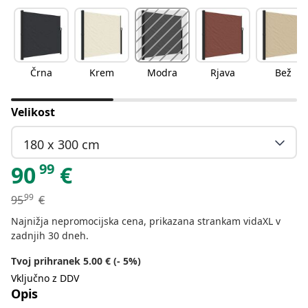
Črna
Krem
Modra
Rjava
Bež
Velikost
180 x 300 cm
99
90
€
99
95
€
Najnižja nepromocijska cena, prikazana strankam vidaXL v
zadnjih 30 dneh.
Tvoj prihranek 5.00 € (- 5%)
Vključno z DDV
Opis