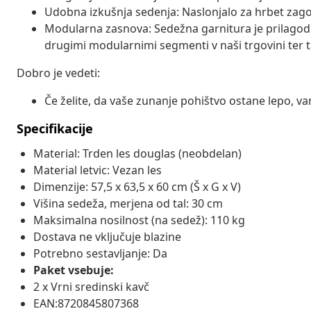
Udobna izkušnja sedenja: Naslonjalo za hrbet zago
Modularna zasnova: Sedežna garnitura je prilagodl
drugimi modularnimi segmenti v naši trgovini ter t
Dobro je vedeti:
Če želite, da vaše zunanje pohištvo ostane lepo, 
Specifikacije
Material: Trden les douglas (neobdelan)
Material letvic: Vezan les
Dimenzije: 57,5 x 63,5 x 60 cm (Š x G x V)
Višina sedeža, merjena od tal: 30 cm
Maksimalna nosilnost (na sedež): 110 kg
Dostava ne vključuje blazine
Potrebno sestavljanje: Da
Paket vsebuje:
2 x Vrni sredinski kavč
EAN:8720845807368