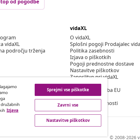
top od pogodbe
vidaXL
program
O vidaXL
za vidaXL
Splošni pogoji Prodajalec vid
na področju trženja
Politika zasebnosti
Izjava o piškotkih
Pogoji prednostne dostave
Nastavitve piškotkov
Zaposlitve pri vidaXL
Securitate
ilagajamo
Odgovorna oseba EU
Sprejmi vse piškotke
iramo
Politiko EPR
ega
Izjava o dostopnosti
h družabnih
Zavrni vse
kih
Izjava
Nastavitve piškotkov
© 2008-2026 vi