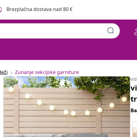
Brezplačna dostava nad 80 €
deži
Zunanje sekcijske garniture
vi
v
t
Ba