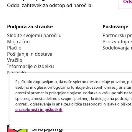
Ods
Oddaj zahtevek za odstop od naročila.
Podpora za stranke
Poslovanje
Sledite svojemu naročilu
Partnerski 
Moj račun
Proizvodnja 
Plačilo
Sodelovanja 
Pošiljanje in dostava
Vračilo
Informacije o izdelku
Naročilo
S piškotki zagotavljamo, da naše spletno mesto deluje pravilno, pr
vsebino in oglase, omogočamo funkcije družabnih omrežij, analiz
omrežni promet in prilagojene oglase. Podatke o vaši uporabi naš
spletnega mesta delimo s svojimi partnerji, ki delujejo na področji
omrežij, oglaševanja in analize.Politika zasebnosti in izjava o piškot
o zasebnosti in piškotkih