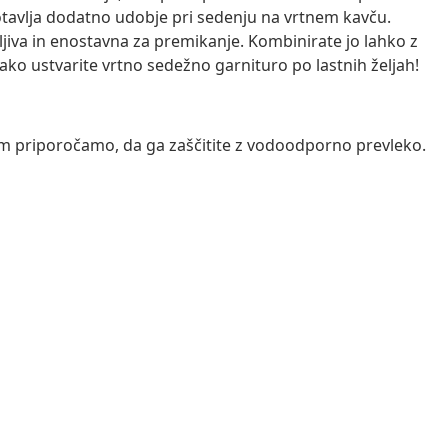
tavlja dodatno udobje pri sedenju na vrtnem kavču.
jiva in enostavna za premikanje. Kombinirate jo lahko z
ako ustvarite vrtno sedežno garnituro po lastnih željah!
vam priporočamo, da ga zaščitite z vodoodporno prevleko.