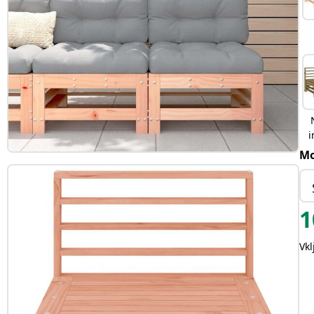
i
Mo
1
Vk