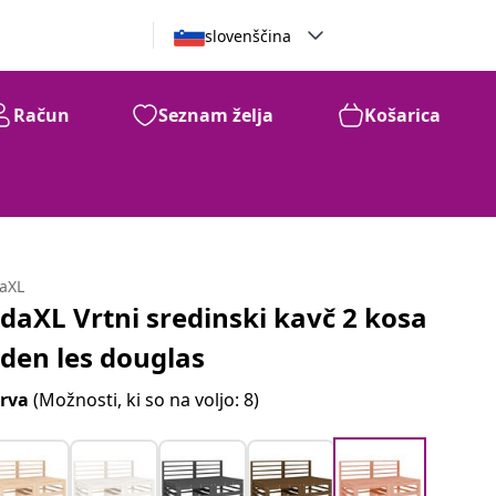
slovenščina
Račun
Seznam želja
Košarica
daXL
idaXL Vrtni sredinski kavč 2 kosa
rden les douglas
rva
(Možnosti, ki so na voljo: 8)