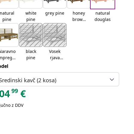
natural
white
grey pine
honey
natural
pine
pine
brown
douglas
pine
Naravno
black
Vosek
mpregni
pine
rjava
rano
borovina
del
Sredinski kavč (2 kosa)
99
04
€
ljučno z DDV