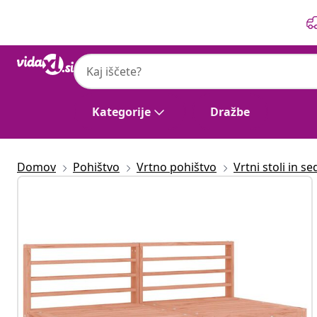
Prejšnja
Naslednja
Kategorije
Dražbe
Domov
Pohištvo
Vrtno pohištvo
Vrtni stoli in se