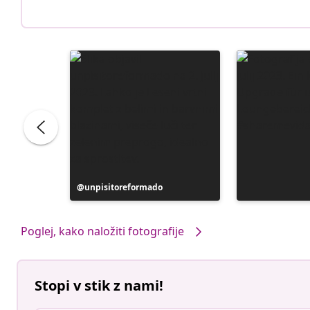
Objavo
unpisitoreformado
je
objavil
Poglej, kako naložiti fotografije
Stopi v stik z nami!