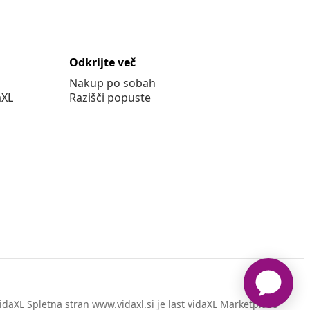
Odkrijte več
Nakup po sobah
aXL
Razišči popuste
daXL Spletna stran www.vidaxl.si je last vidaXL Marketplace