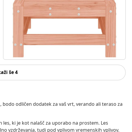
kaži še 4
vic, bodo odličen dodatek za vaš vrt, verando ali teraso za
n les, ki je kot nalašč za uporabo na prostem. Les
lno vzdrževanja, tudi pod vplivom vremenskih vplivov.