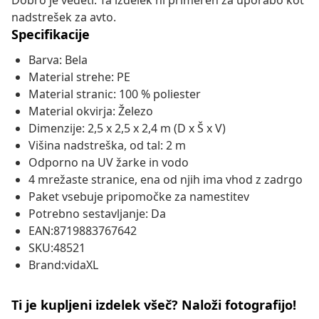
Dobro je vedeti: Ta izdelek ni primeren za uporabo kot
nadstrešek za avto.
Specifikacije
Barva: Bela
Material strehe: PE
Material stranic: 100 % poliester
Material okvirja: Železo
Dimenzije: 2,5 x 2,5 x 2,4 m (D x Š x V)
Višina nadstreška, od tal: 2 m
Odporno na UV žarke in vodo
4 mrežaste stranice, ena od njih ima vhod z zadrgo
Paket vsebuje pripomočke za namestitev
Potrebno sestavljanje: Da
EAN:8719883767642
SKU:48521
Brand:vidaXL
Ti je kupljeni izdelek všeč? Naloži fotografijo!