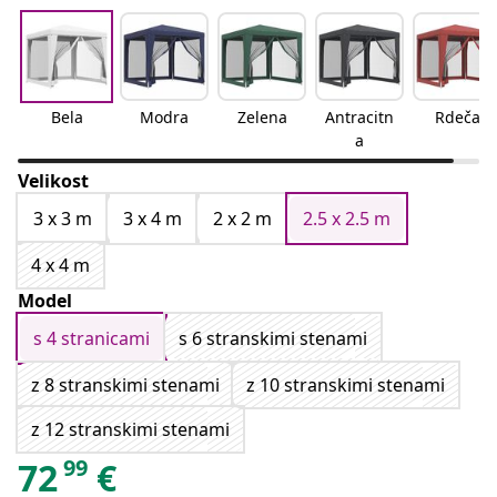
Bela
Modra
Zelena
Antracitn
Rdeča
a
Velikost
3 x 3 m
3 x 4 m
2 x 2 m
2.5 x 2.5 m
4 x 4 m
Model
s 4 stranicami
s 6 stranskimi stenami
z 8 stranskimi stenami
z 10 stranskimi stenami
z 12 stranskimi stenami
99
72
€