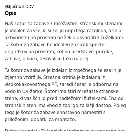
Vključno z DDV
Opis
Naš šotor za zabave z mrežastimi stranskimi stenami
je idealen za vse, ki si želijo odprtega razgleda, a se pri
aktivnostih na prostem ne želijo ukvarjati z žuželkami.
Ta šotor za zabave bo idealen za širok spekter
dogodkov na prostem, kot so predstave, poroke,
zabave, pikniki, festivali in tako naprej.
Ta šotor za zabave je izdelan iz trpežnega železa in je
izjemno vzdržljiv. Strešna kritina je izdelana iz
visokokakovostnega PE, zaradi česar je odporna na
vodo in UV-žarke. Šotor ima štiri mrežaste stranske
stene, ki vas ščitijo pred nadležnimi žuželkami. Ena od
stranskih sten ima vhod z zadrgo za lažji dostop. Poleg
tega je šotor za zabave enostavno namestiti s
priloženimi dodatki za montažo.