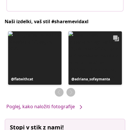
Naši izdelki, vaš stil #sharemevidaxl
Objavo
flatwithcat
Objavo
adriana_sofaymanta
je
je
objavil
objavil
Poglej, kako naložiti fotografije
Stopi v stik z nami!