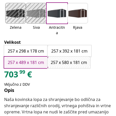
Zelena
Siva
Antracitn
Rjava
a
Velikost
257 x 298 x 178 cm
257 x 392 x 181 cm
257 x 489 x 181 cm
257 x 580 x 181 cm
99
703
€
Vključno z DDV
Opis
Naša kovinska lopa za shranjevanje bo odlična za
shranjevanje različnih orodij, vrtnega pohištva in vrtne
opreme. Vrtna lopa ne nudi le zaščite pred umazanijo