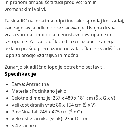
in prahom ampak ščiti tudi pred vetrom in
vremenskimi vplivi.
Ta skladiščna lopa ima odprtine tako spredaj kot zadaj,
kar zagotavlja odlično prezračevanje. Dvojna drsna
vrata spredaj omogočajo enostavno vstopanje in
izstopanje. Zahvaljujoč konstrukciji iz pocinkanega
jekla in prašno premazanemu zaključku je skladiščna
lopa za orodje vzdržljiva in močna.
Zunanjo skladiščno lopo je potrebno sestaviti.
Specifikacije
Barva: Antracitna
Material: Pocinkano jeklo
Celotne dimenzije: 257 x 489 x 181 cm (Š x G x V)
Velikost drsnih vrat: 80 x 154 cm (Š x V)
Površina tal: 245 x 475 cm (Š x G)
Velikost zračnika (vsak): 23 x 10 cm
S 4 zračniki