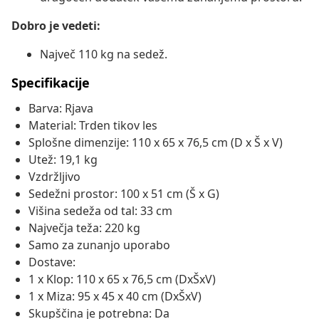
Dobro je vedeti:
Največ 110 kg na sedež.
Specifikacije
Barva: Rjava
Material: Trden tikov les
Splošne dimenzije: 110 x 65 x 76,5 cm (D x Š x V)
Utež: 19,1 kg
Vzdržljivo
Sedežni prostor: 100 x 51 cm (Š x G)
Višina sedeža od tal: 33 cm
Največja teža: 220 kg
Samo za zunanjo uporabo
Dostave:
1 x Klop: 110 x 65 x 76,5 cm (DxŠxV)
1 x Miza: 95 x 45 x 40 cm (DxŠxV)
Skupščina je potrebna: Da