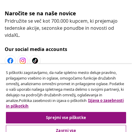
Naročite se na naše novice
Pridružite se več kot 700.000 kupcem, ki prejemajo
tedenske akcije, sezonske ponudbe in novosti od
vidaXL.
Our social media accounts
S piškotki zagotavljamo, da naše spletno mesto deluje pravilno,
Odstop od pogodbe
prilagajamo vsebino in oglase, omogočamo funkcije družabnih
omrežij, analiziramo omrežni promet in prilagojene oglase. Podatke
Oddaj zahtevek za odstop od naročila.
o vaši uporabi našega spletnega mesta delimo s svojimi partnerji, ki
delujejo na področjih družabnih omrežij, oglaševanja in
Odstop od pogodbe
analize.Politika zasebnosti in izjava o piškotkih
Izjava o zasebnosti
in piškotkih
Sprejmi vse piškotke
Podpora za stranke
Zavrni vse