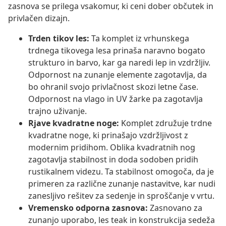
zasnova se prilega vsakomur, ki ceni dober občutek in
privlačen dizajn.
Trden tikov les:
Ta komplet iz vrhunskega
trdnega tikovega lesa prinaša naravno bogato
strukturo in barvo, kar ga naredi lep in vzdržljiv.
Odpornost na zunanje elemente zagotavlja, da
bo ohranil svojo privlačnost skozi letne čase.
Odpornost na vlago in UV žarke pa zagotavlja
trajno uživanje.
Rjave kvadratne noge:
Komplet združuje trdne
kvadratne noge, ki prinašajo vzdržljivost z
modernim pridihom. Oblika kvadratnih nog
zagotavlja stabilnost in doda sodoben pridih
rustikalnem videzu. Ta stabilnost omogoča, da je
primeren za različne zunanje nastavitve, kar nudi
zanesljivo rešitev za sedenje in sproščanje v vrtu.
Vremensko odporna zasnova:
Zasnovano za
zunanjo uporabo, les teak in konstrukcija sedeža