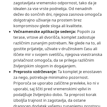
zagotavljata vremensko odpornost, tako da je
idealen za vse vrste podnebja. Od nenadnih
dežev do sončnih dni, njegova zasnova omogoča
dolgotrajno uživanje na prostem brez
kompromisov glede sloga ali kvalitete.
Večnamenske aplikacije sedenja:
Popoln za
terase, vrtove ali dvorišča, komplet zadostuje
različnim zunanjim potrebam. Ne glede na to, ali
gostite prijatelje, uživate v družinskem času ali
iščete mir v svojem svetišču, njegova vsestranska
privlačnost omogoča, da se prilega različnim
življenjskim slogom in dogajanjem.
Preprosto vzdrževanje:
Ta komplet je enostaven
za nego, potrebuje minimalno pozornost.
Priporoča se uporabo zaščitne prevleke, ko ni v
uporabi, saj ščiti pred vremenskimi vplivi in
podaljšuje življenjsko dobo. Ta preprost korak
izboljša trajnost in zagotavlja, da ostane
dragocen dodatek vašemu zunanjemu prostoru.