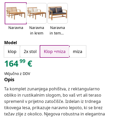
Naravna
Naravna
Naravna
in krem
in temno
siva
Model
klop
2x stol
Klop +miza
miza
99
164
€
Vključno z DDV
Opis
Ta komplet zunanjega pohištva, z rektangularno
obliko in rustikalnim slogom, bo vaš vrt ali teraso
spremenil v prijetno zatočišče. Izdelan iz trdnega
tikovega lesa, prikazuje naravno lepoto, ki se brez
težav zlije z okolico. Njegova robustna in elegantna